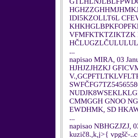
GTLHLNJLBLFPWDG
HGHZZGHHMJHMKJ
IDI5KZOLLT6L CFE
KHKHGLBPKFOPFKK
VFMFKTKTZIKTZK
HČLUGZLČULULUL
...
napisao MIRA, 03 Jan
HJHJZJHZKJ GFICV
V.,GCPFTLTKLVFL
SWFČFG7TZ545655
NUDJK8WSEKLKLG
CMMGGH GNOO NGB
EWDHMK, SD HKAW
...
napisao NBHGZJZJ, 03
kuzič8.,k,j>{ vpgšč-..c-