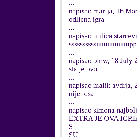
...
napisao marija, 16 Ma
odlicna igra
...
napisao milica starcev
ssssssssssuuuuuuuuuppp
...
napisao bmw, 18 July 
sta je ovo
...
napisao malik avdija,
nije losa
...
napisao simona najbolj
EXTRA JE OVA IGRI
S
SU