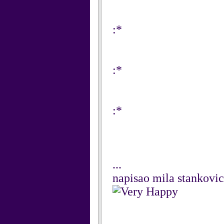
:*
:*
:*
...
napisao mila stankovi