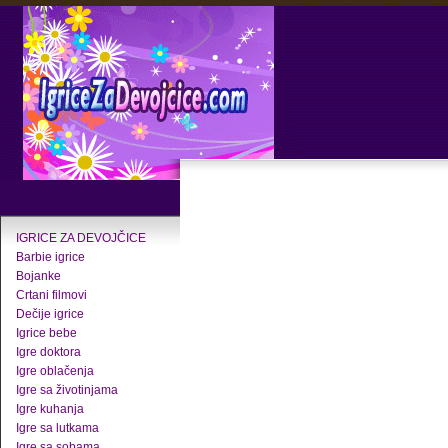
IGRICE ZA DEVOJČICE
Barbie igrice
Bojanke
Crtani filmovi
Dečije igrice
Igrice bebe
Igre doktora
Igre oblačenja
Igre sa životinjama
Igre kuhanja
Igre sa lutkama
Igre sa sobama