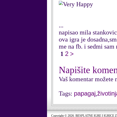
...
napisao mila stankovi
ova igra je dosadna,s
me na fb. i sedmi sam 
2
>
1
Napišite komen
Vaš komentar možete n
papagaj
životinj
Tags:
,
Copyright © 2026. BESPLATNE IGRE I IGRICE 