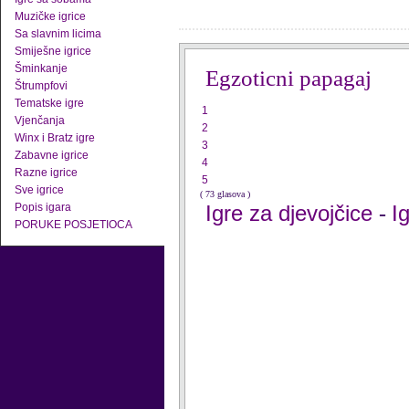
Muzičke igrice
Sa slavnim licima
Smiješne igrice
Šminkanje
Egzoticni papagaj
Štrumpfovi
Tematske igre
1
Vjenčanja
2
Winx i Bratz igre
3
Zabavne igrice
4
Razne igrice
5
Sve igrice
( 73 glasova )
Popis igara
Igre za djevojčice
I
-
PORUKE POSJETIOCA