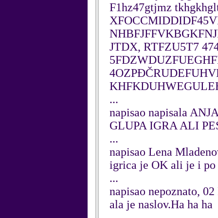
F1hz47gtjmz tkhgkh
XFOCCMIDDIDF45VB
NHBFJFFVKBGKFNJPD
JTDX, RTFZU5T7 47
5FDZWDUZFUEGHF
4OZPĐČRUDEFUHVK
KHFKDUHWEGULEH
...
napisao napisala AN
GLUPA IGRA ALI P
...
napisao Lena Mladeno
igrica je OK ali je i p
...
napisao nepoznato, 0
ala je naslov.Ha ha ha
...