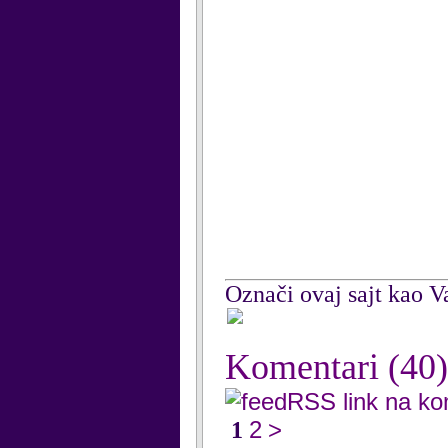
Označi ovaj sajt kao Va
Komentari
(40)
RSS link na k
2
>
1