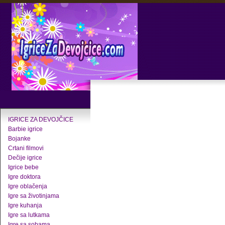
IGRICE ZA DEVOJČICE
Barbie igrice
Bojanke
Crtani filmovi
Dečije igrice
Igrice bebe
Igre doktora
Igre oblačenja
Igre sa životinjama
Igre kuhanja
Igre sa lutkama
Igre sa sobama