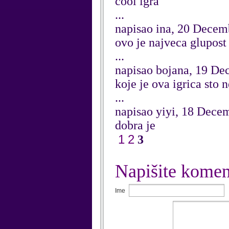
cool igra
...
napisao ina, 20 Decem
ovo je najveca glupost 
...
napisao bojana, 19 D
koje je ova igrica sto 
...
napisao yiyi, 18 Dece
dobra je
1
2
3
Napišite komen
Ime