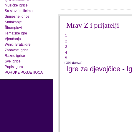
Muzičke igrice
Sa slavnim licima
Smiješne igrice
Šminkanje
Mrav Z i prijatelji
Štrumpfovi
Tematske igre
1
Vjenčanja
2
Winx i Bratz igre
3
Zabavne igrice
4
Razne igrice
5
Sve igrice
( 266 glasova )
Popis igara
Igre za djevojčice
I
-
PORUKE POSJETIOCA