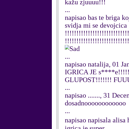
kažu zjuuuu!!!
...
napisao bas te briga ko
svidja mi se devojcica ,a
!!!!!!!!!!!!!!!!!!!!!!!!!!!
!!!!!!!!!!!!!!!!!!!!!!!!!!!
...
napisao natalija, 01 J
IGRICA JE s****e!!!!!!
GLUPOST!!!!!!! FUU
...
napisao ......., 31 Dec
dosadnoooooooooooo
...
napisao napisala alis
igrica je super