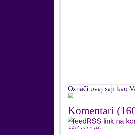
Označi ovaj sajt kao Va
Komentari
(16
RSS link na k
1
2
3
4
5
6
7
>
Last ›
...