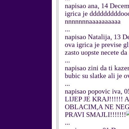
napisao ana, 14 Dece
igrica je dddddddddo
nnnnnnnaaaaaaaaaa
...
napisao Natalija, 13 
ova igrica je previse g
zasto uopste necete da 
...
napisao zini da ti ka
bubic su slatke ali je 
...
napisao popovic iva, 
LIJEP JE KRAJ!!!!!
OBLACIM,A NE NEGO
PRAVI SMAJLI!!!!!!!
...