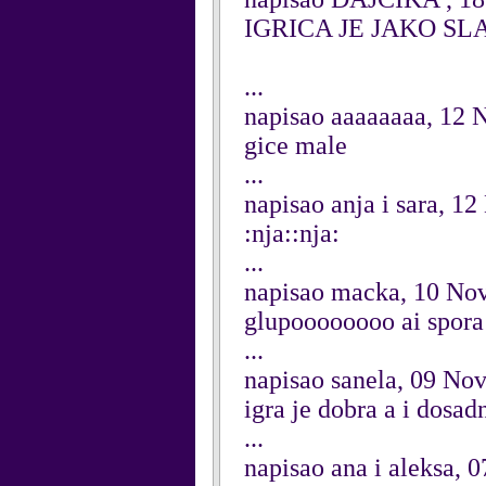
IGRICA JE JAKO SL
...
napisao aaaaaaaa, 12
gice male
...
napisao anja i sara, 
:nja::nja:
...
napisao macka, 10 No
glupoooooooo ai spora
...
napisao sanela, 09 No
igra je dobra a i dosad
...
napisao ana i aleksa,