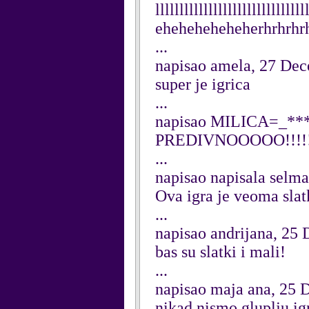
lllllllllllllllllllllllllllllll
eheheheheheherhrhrhr
...
napisao amela, 27 De
super je igrica
...
napisao MILICA=_***
PREDIVNOOOOO!!!!
...
napisao napisala selm
Ova igra je veoma slat
...
napisao andrijana, 25
bas su slatki i mali!
...
napisao maja ana, 25
nikad nismo gluplju igr