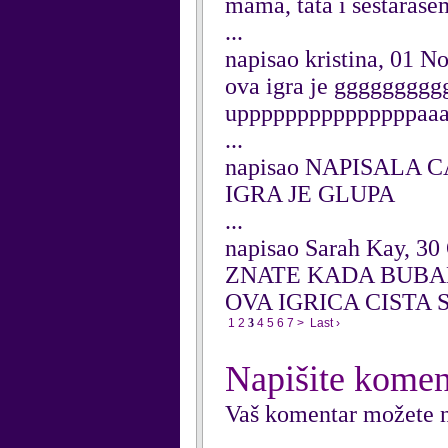
mama, tata i sestaras
...
napisao kristina, 01 
ova igra je gggggggggg
upppppppppppppppaaa
...
napisao NAPISALA CA
IGRA JE GLUPA
...
napisao Sarah Kay, 30
ZNATE KADA BUBAM
OVA IGRICA CISTA
1
2
3
4
5
6
7
>
Last ›
Napišite komen
Vaš komentar možete n