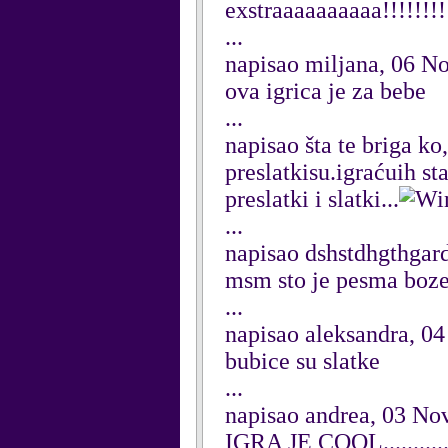
exstraaaaaaaaaa!!!!!!!!!
...
napisao miljana, 06 
ova igrica je za bebe
...
napisao šta te briga k
preslatkisu.igraćuih s
preslatki i slatki...
...
napisao dshstdhgthga
msm sto je pesma boze
...
napisao aleksandra, 0
bubice su slatke
...
napisao andrea, 03 N
IGRA JE COOL............