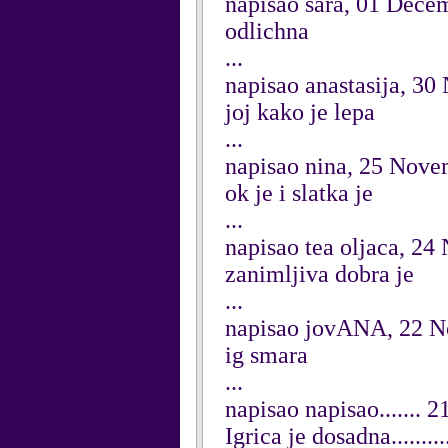
napisao sara, 01 Dece
odlichna
...
napisao anastasija, 3
joj kako je lepa
...
napisao nina, 25 Nov
ok je i slatka je
...
napisao tea oljaca, 2
zanimljiva dobra je
...
napisao jovANA, 22 
ig smara
...
napisao napisao......
Igrica je dosadna..........