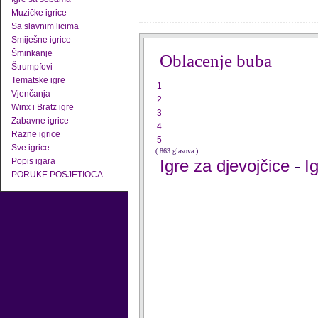
Muzičke igrice
Sa slavnim licima
Smiješne igrice
Šminkanje
Oblacenje buba
Štrumpfovi
Tematske igre
1
Vjenčanja
2
Winx i Bratz igre
3
Zabavne igrice
4
Razne igrice
5
Sve igrice
( 863 glasova )
Popis igara
Igre za djevojčice
I
-
PORUKE POSJETIOCA