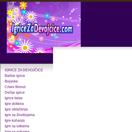
IGRICE ZA DEVOJČICE
Barbie igrice
Bojanke
Crtani filmovi
Dečije igrice
Igrice bebe
Igre doktora
Igre oblačenja
Igre sa životinjama
Igre kuhanja
Igre sa lutkama
Igre sa sobama