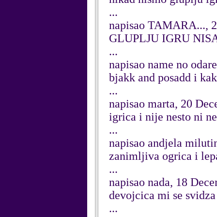
...
napisao TAMARA..., 
GLUPLJU IGRU NISA
...
napisao name no odar
bjakk and posadd i ka
...
napisao marta, 20 De
igrica i nije nesto ni ne
...
napisao andjela milut
zanimljiva ogrica i lep
...
napisao nada, 18 Dec
devojcica mi se svidz
...