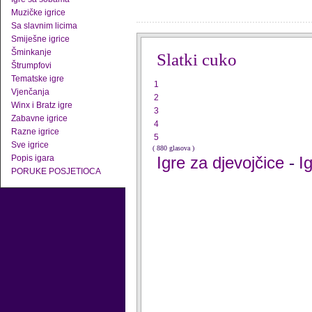
Muzičke igrice
Sa slavnim licima
Smiješne igrice
Šminkanje
Slatki cuko
Štrumpfovi
Tematske igre
1
Vjenčanja
2
Winx i Bratz igre
3
Zabavne igrice
4
Razne igrice
5
Sve igrice
( 880 glasova )
Popis igara
Igre za djevojčice
I
-
PORUKE POSJETIOCA