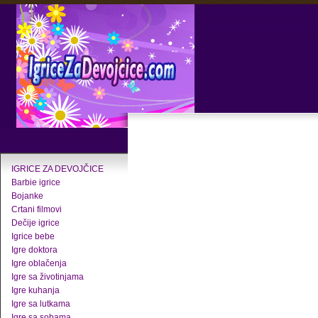
IGRICE ZA DEVOJČICE
Barbie igrice
Bojanke
Crtani filmovi
Dečije igrice
Igrice bebe
Igre doktora
Igre oblačenja
Igre sa životinjama
Igre kuhanja
Igre sa lutkama
Igre sa sobama