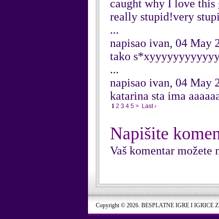
caught why I love this
really stupid!very stup
...
napisao ivan, 04 May 
tako s*xyyyyyyyyyyy
...
napisao ivan, 04 May 
katarina sta ima aaaaaaa
1
2
3
4
5
>
Last ›
Napišite komen
Vaš komentar možete n
Copyright © 2026. BESPLATNE IGRE I IGRICE 