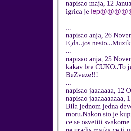
napisao maja, 12 Janu
lep@@@
igrica je
...
napisao anja, 26 Nove
E,da..jos nesto...Muzi
...
napisao anja, 25 Nove
kakav bre CUKO..To je 
BeZveze!!!
...
napisao jaaaaaaa, 12 
napisao jaaaaaaaaaa, 
Bila jednom jedna devoj
moru.Nakon sto je kupil
ce se osvetiti svakome
ne uradis majka ce ti u