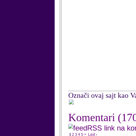
Označi ovaj sajt kao Va
Komentari
(17
RSS link na k
1
2
3
4
5
>
Last ›