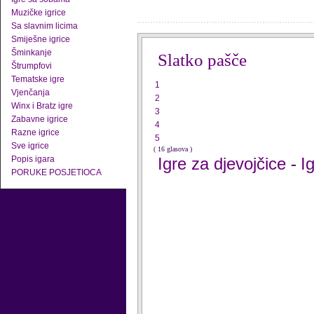
Muzičke igrice
Sa slavnim licima
Smiješne igrice
Šminkanje
Slatko pašče
Štrumpfovi
Tematske igre
1
Vjenčanja
2
Winx i Bratz igre
3
Zabavne igrice
4
Razne igrice
5
Sve igrice
( 16 glasova )
Popis igara
Igre za djevojčice
I
-
PORUKE POSJETIOCA