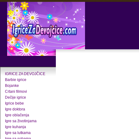
IGRICE ZA DEVOJČICE
Barbie igrice
Bojanke
Crtani filmovi
Dečije igrice
Igrice bebe
Igre doktora
Igre oblačenja
Igre sa životinjama
Igre kuhanja
Igre sa lutkama
Igre sa sobama