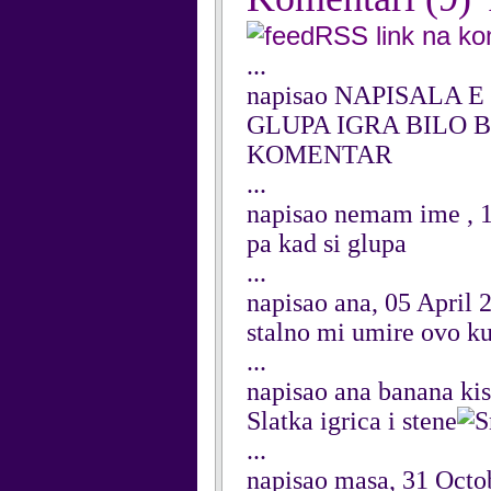
RSS link na k
...
napisao NAPISALA E 
GLUPA IGRA BILO B
KOMENTAR
...
napisao nemam ime , 1
pa kad si glupa
...
napisao ana, 05 April 
stalno mi umire ovo k
...
napisao ana banana ki
Slatka igrica i stene
...
napisao masa, 31 Octo