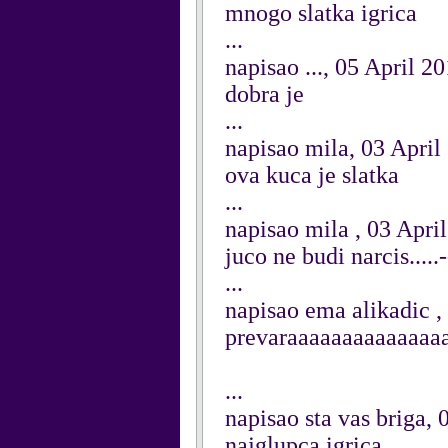
mnogo slatka igrica
...
napisao ..., 05 April 2
dobra je
...
napisao mila, 03 April
ova kuca je slatka
...
napisao mila , 03 Apri
juco ne budi narcis.....------
...
napisao ema alikadic ,
prevaraaaaaaaaaaaaaa
...
napisao sta vas briga, 
najglupca igrica