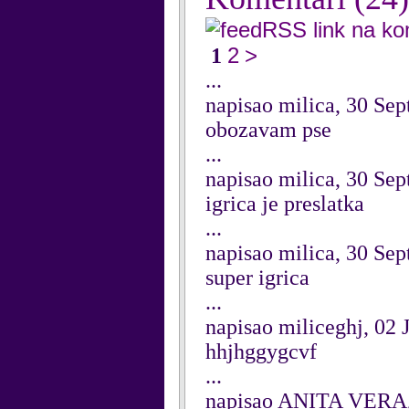
RSS link na k
2
>
1
...
napisao milica, 30 Se
obozavam pse
...
napisao milica, 30 Se
igrica je preslatka
...
napisao milica, 30 Se
super igrica
...
napisao miliceghj, 02 
hhjhggygcvf
...
napisao ANITA VERA, 