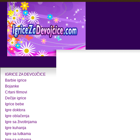
IGRICE ZA DEVOJČICE
Barbie igrice
Bojanke
Crtani filmovi
Dečije igrice
Igrice bebe
Igre doktora
Igre oblačenja
Igre sa životinjama
Igre kuhanja
Igre sa lutkama
Igre sa sobama