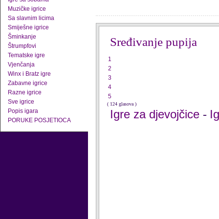
Muzičke igrice
Sa slavnim licima
Smiješne igrice
Šminkanje
Sređivanje pupija
Štrumpfovi
Tematske igre
1
Vjenčanja
2
Winx i Bratz igre
3
Zabavne igrice
4
Razne igrice
5
Sve igrice
( 124 glasova )
Popis igara
Igre za djevojčice
I
-
PORUKE POSJETIOCA