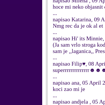
napisao Milena , 09 Ap
hoce mi neko objasnit 
...
napisao Katarina, 09 A
Nmg rec da je ok al et
...
napisao Hi' its Minnie
(Ja sam vrlo stroga kod
sam je ,,laganica,, Pre
...
napisao Filip♥, 08 Apr
superrrrrrrrrrrrrr
...
napisao ana, 05 April 
koci zao mi je
...
napisao andjela , 05 A