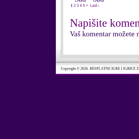
1
2
3
4
5
>
Last ›
Napišite komen
Vaš komentar možete n
Copyright © 2026. BESPLATNE IGRE I IGRICE 