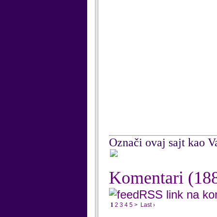
Označi ovaj sajt kao Va
Komentari
(18
RSS link na k
1
2
3
4
5
>
Last ›
...