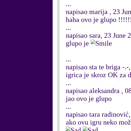
...
napisao marija , 23 Ju
haha ovo je glupo !!!!!
...
napisao sara, 23 June 
glupo je
...
napisao sta te briga -.-
igrica je skroz OK za d
...
napisao aleksandra , 
jao ovo je glupo
...
napisao tara radinović
ako ovu igru neko može