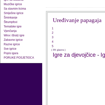
Muzičke igrice
Sa slavnim licima
Smiješne igrice
Šminkanje
Uređivanje papagaja
Štrumpfovi
Tematske igre
1
Vjenčanja
2
Winx i Bratz igre
3
Zabavne igrice
4
Razne igrice
5
Sve igrice
( 391 glasova )
Popis igara
Igre za djevojčice
I
-
PORUKE POSJETIOCA