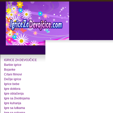
IGRICE ZA DEVOJČICE
Barbie igrice
Bojanke
Crtani filmovi
Dečije igrice
Igrice bebe
Igre doktora
Igre oblačenja
Igre sa životinjama
Igre kuhanja
Igre sa lutkama
Igre sa sobama