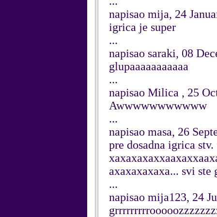
...
napisao mija, 24 Janu
igrica je super
...
napisao saraki, 08 De
glupaaaaaaaaaaa
...
napisao Milica , 25 Oc
Awwwwwwwwwww
...
napisao masa, 26 Sep
pre dosadna igrica st
xaxaxaxaxxaaxaxxaax
axaxaxaxaxa... svi st
...
napisao mija123, 24 J
grrrrrrrrrooooozzzzz