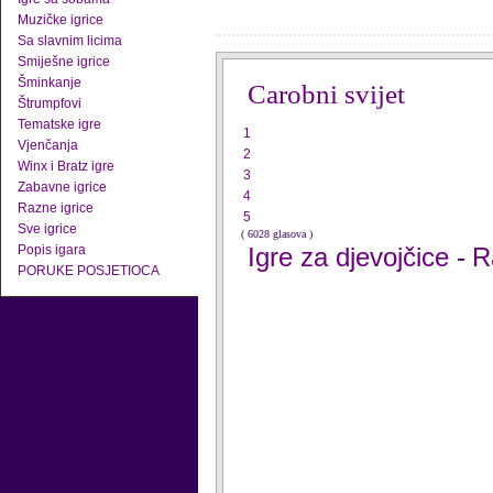
Muzičke igrice
Sa slavnim licima
Smiješne igrice
Šminkanje
Carobni svijet
Štrumpfovi
Tematske igre
1
Vjenčanja
2
Winx i Bratz igre
3
Zabavne igrice
4
Razne igrice
5
Sve igrice
( 6028 glasova )
Popis igara
Igre za djevojčice
R
-
PORUKE POSJETIOCA