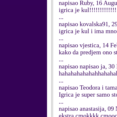
napisao Ruby, 16 Augu
igrica je kul!!!!!!!!!!!!!!
...
napisao kovalska91, 2
igrica je kul i ima mn
...
napisao vjestica, 14 F
kako da predjem ono s
...
napisao napisao ja, 3
hahahahahahahhahaha
...
napisao Teodora i tam
Igrica je super samo st
...
napisao anastasija, 0
ekstra cmokkkk cmooo