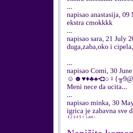
...
napisao anastasija, 0
ekstra cmokkkk
...
napisao sara, 21 July 
duga,zaba,oko i cipela,
...
napisao Comi, 30 June
☺☻♥♦♣♠•◘○♀{╥9@
Meni nece da ucita...
...
napisao minka, 30 Ma
igrica je zabavna sve
1
2
3
4
5
>
Last ›