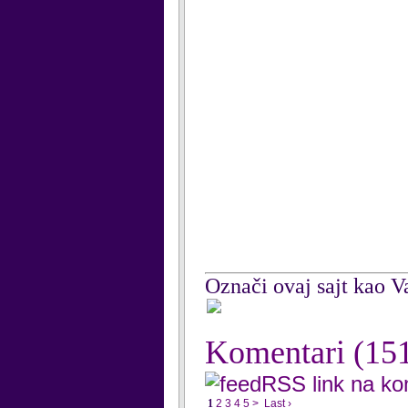
Označi ovaj sajt kao Va
Komentari
(15
RSS link na k
1
2
3
4
5
>
Last ›