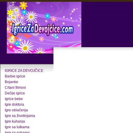
IGRICE ZA DEVOJČICE
Barbie igrice
Bojanke
Crtani filmovi
Dečije igrice
Igrice bebe
Igre doktora
Igre oblačenja
Igre sa životinjama
Igre kuhanja
Igre sa lutkama
Igre sa sobama