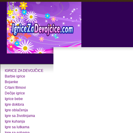
IGRICE ZA DEVOJČICE
Barbie igrice
Bojanke
Crtani filmovi
Dečije igrice
Igrice bebe
Igre doktora
Igre oblačenja
Igre sa životinjama
Igre kuhanja
Igre sa lutkama
Igre sa sobama