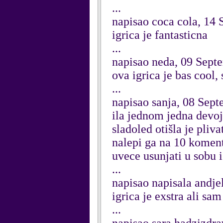
...
napisao coca cola, 14
igrica je fantasticna
...
napisao neda, 09 Sept
ova igrica je bas cool,
...
napisao sanja, 08 Sep
ila jednom jedna devojc
sladoled otišla je pliv
nalepi ga na 10 koment
uvece usunjati u sobu i
...
napisao napisala andje
igrica je exstra ali sa
...