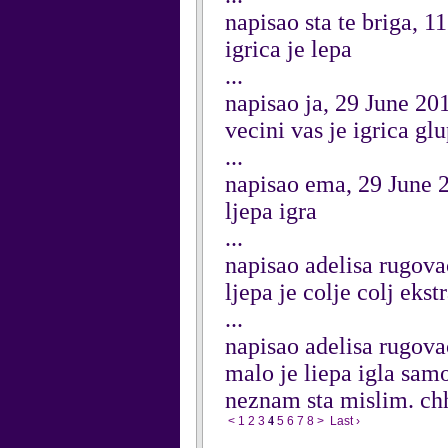
napisao sta te briga, 1
igrica je lepa
...
napisao ja, 29 June 20
vecini vas je igrica gl
...
napisao ema, 29 June 
ljepa igra
...
napisao adelisa rugova
ljepa je colje colj ekstra.
...
napisao adelisa rugova
malo je liepa igla sam
neznam sta mislim. ch
<
1
2
3
4
5
6
7
8
>
Last ›