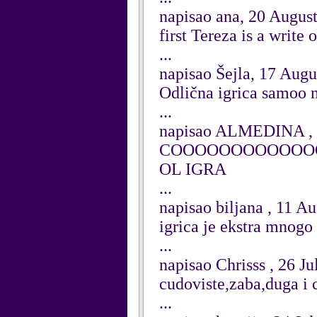
napisao ana, 20 Augus
first Tereza is a write
...
napisao Šejla, 17 Augu
Odlična igrica samoo 
...
napisao ALMEDINA , 
COOOOOOOOOOOO
OL IGRA
...
napisao biljana , 11 A
igrica je ekstra mnogo
...
napisao Chrisss , 26 J
cudoviste,zaba,duga i 
...