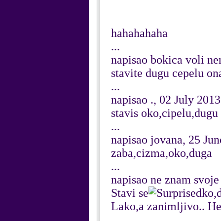
hahahahaha
...
napisao bokica voli ne
stavite dugu cepelu on
...
napisao ., 02 July 2013
stavis oko,cipelu,dugu 
...
napisao jovana, 25 Ju
zaba,cizma,oko,duga
...
napisao ne znam svoje
Stavi se
ko,d
Lako,a zanimljivo.. H
...