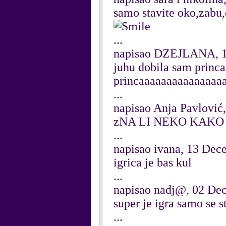
samo stavite oko,zabu,d
...
napisao DZEJLANA, 1
juhu dobila sam princa
princaaaaaaaaaaaaaaa
...
napisao Anja Pavlović
zNA LI NEKO KAKO
...
napisao ivana, 13 Dec
igrica je bas kul
...
napisao nadj@, 02 De
super je igra samo se s
...