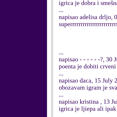
igrica je dobra i smešn
...
napisao adelisa drljo,
superrrrrrrrrrrrrrrrrrrrrrr
...
napisao - - - - - -?, 30
poenta je dobiti crven
...
napisao daca, 15 July 
obozavam igram je sv
...
napisao kristina , 13 J
igrica je ljiepa ali i
...