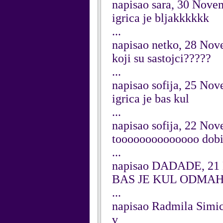
napisao sara, 30 Nove
igrica je bljakkkkkk
...
napisao netko, 28 No
koji su sastojci?????
...
napisao sofija, 25 No
igrica je bas kul
...
napisao sofija, 22 No
toooooooooooooo dobi
...
napisao DADADE, 21
BAS JE KUL ODMA
...
napisao Radmila Simi
v