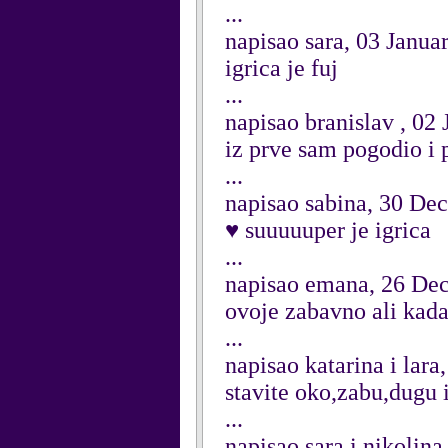
...
napisao sara, 03 Janua
igrica je fuj
...
napisao branislav , 02
iz prve sam pogodio i p
...
napisao sabina, 30 De
♥ suuuuuper je igrica
...
napisao emana, 26 De
ovoje zabavno ali kada
...
napisao katarina i lar
stavite oko,zabu,dugu i
...
napisao sara i nikolin