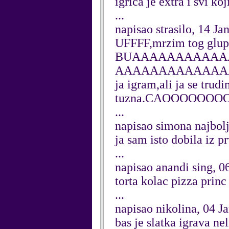
igrica je extra i svi ko
...
napisao strasilo, 14 J
UFFFF,mrzim tog gl
BUAAAAAAAAAAA
AAAAAAAAAAAAAAA
ja igram,ali ja se trudi
tuzna.CAOOOOO
...
napisao simona najbolj
ja sam isto dobila iz p
...
napisao anandi sing, 0
torta kolac pizza princ
...
napisao nikolina, 04 J
bas je slatka igrava nelii