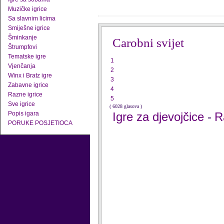
Muzičke igrice
Sa slavnim licima
Smiješne igrice
Šminkanje
Carobni svijet
Štrumpfovi
Tematske igre
1
Vjenčanja
2
Winx i Bratz igre
3
Zabavne igrice
4
Razne igrice
5
Sve igrice
( 6028 glasova )
Popis igara
Igre za djevojčice
R
-
PORUKE POSJETIOCA