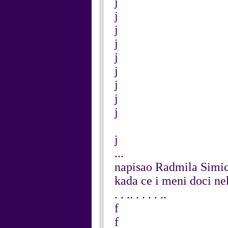
j
j
j
j
j
j
j
j
j
j
...
napisao Radmila Simi
kada ce i meni doci neki
. . .. . . . . ..
f
f