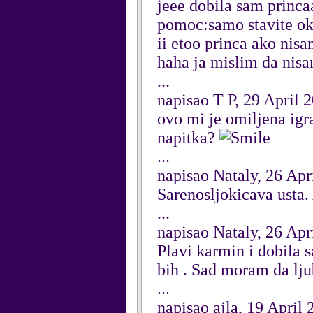
jeee dobila sam princ
pomoc:samo stavite oko
ii etoo princa ako nis
haha ja mislim da nisa
...
napisao T P, 29 April 
ovo mi je omiljena ig
napitka?
...
napisao Nataly, 26 Apr
Sarenosljokicava ust
...
napisao Nataly, 26 Apr
Plavi karmin i dobila 
bih . Sad moram da lju
...
napisao ajla, 19 April