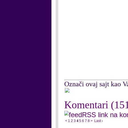
Označi ovaj sajt kao Va
Komentari
(15
RSS link na k
<
1
2
3
4
5
6
7
8
>
Last ›
...