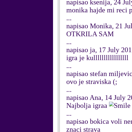
napisao ksenija, 24 Ju
monika hajde mi reci p
...
napisao Monika, 21 Ju
OTKRILA SAM
...
napisao ja, 17 July 20
igra je kulllllllllllllllll
...
napisao stefan miljevi
ovo je straviska (;
...
napisao Ana, 14 July 
Najbolja igraa
...
napisao bokica voli ne
znaci strava