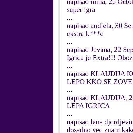
napisao mina, 26 Octo
super igra
...
napisao andjela, 30 S
ekstra k***c
...
napisao Jovana, 22 Se
Igrica je Extra!!! Obo
...
napisao KLAUDIJA KO
LEPO KKO SE ZOVE
...
napisao KLAUDIJA, 2
LEPA IGRICA
...
napisao lana djordjev
dosadno vec znam kako