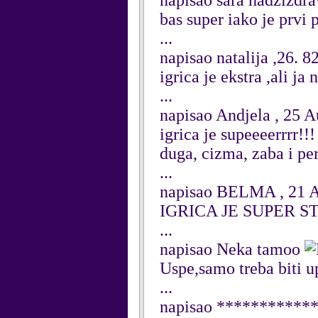
napisao sara hadzizdr
bas super iako je prvi 
...
napisao natalija ,26. 
igrica je ekstra ,ali j
...
napisao Andjela , 25 
igrica je supeeeerrrr!!!
duga, cizma, zaba i pe
...
napisao BELMA , 21 A
IGRICA JE SUPER S
...
napisao Neka tamoo
Uspe,samo treba biti u
...
napisao ************