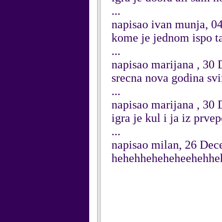
...
napisao ivan munja, 0
kome je jednom ispo t
...
napisao marijana , 30
srecna nova godina sv
...
napisao marijana , 30
igra je kul i ja iz pr
...
napisao milan, 26 De
hehehheheheheehehheh