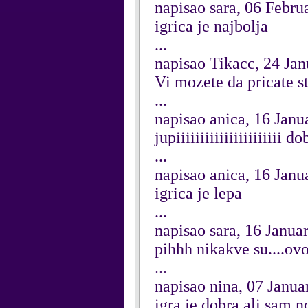
napisao sara, 06 Febru
igrica je najbolja
...
napisao Tikacc, 24 Ja
Vi mozete da pricate st
...
napisao anica, 16 Janu
jupiiiiiiiiiiiiiiiiiiiiii
...
napisao anica, 16 Janu
igrica je lepa
...
napisao sara, 16 Janua
pihhh nikakve su....ovo 
...
napisao nina, 07 Janua
igra je dobra ali sam n