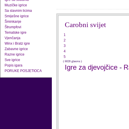
Muzičke igrice
Sa slavnim licima
Smiješne igrice
Šminkanje
Carobni svijet
Štrumpfovi
Tematske igre
1
Vjenčanja
2
Winx i Bratz igre
3
Zabavne igrice
4
Razne igrice
5
Sve igrice
( 6028 glasova )
Popis igara
Igre za djevojčice
R
-
PORUKE POSJETIOCA