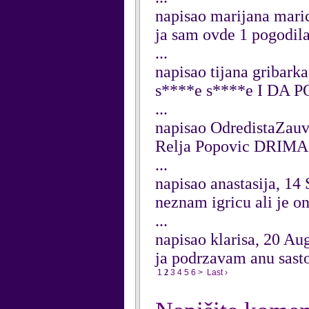
napisao marijana mari
ja sam ovde 1 pogodila
...
napisao tijana gribark
s****e s****e I DA 
...
napisao OdredistaZau
Relja Popovic DRIMA
...
napisao anastasija, 14
neznam igricu ali je on
...
napisao klarisa, 20 Au
ja podrzavam anu sasto
1
2
3
4
5
6
>
Last ›