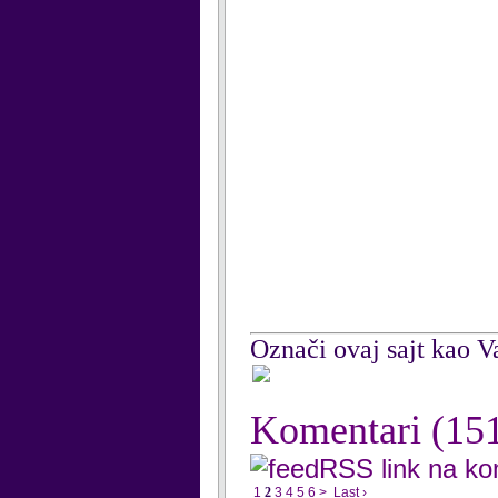
Označi ovaj sajt kao Va
Komentari
(15
RSS link na k
1
2
3
4
5
6
>
Last ›