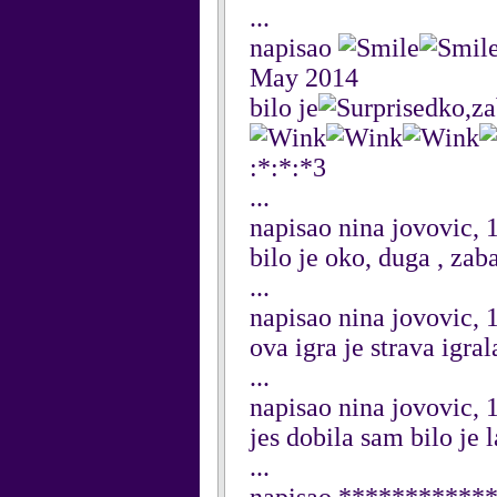
...
napisao
May 2014
bilo je
ko,za
:*:*:*3
...
napisao nina jovovic,
bilo je oko, duga , zab
...
napisao nina jovovic,
ova igra je strava igra
...
napisao nina jovovic,
jes dobila sam bilo je 
...