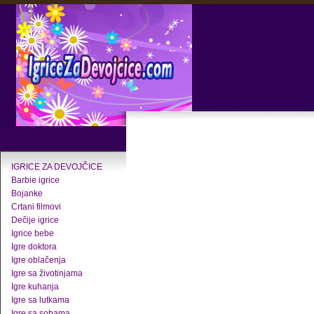
IGRICE ZA DEVOJČICE
Barbie igrice
Bojanke
Crtani filmovi
Dečije igrice
Igrice bebe
Igre doktora
Igre oblačenja
Igre sa životinjama
Igre kuhanja
Igre sa lutkama
Igre sa sobama