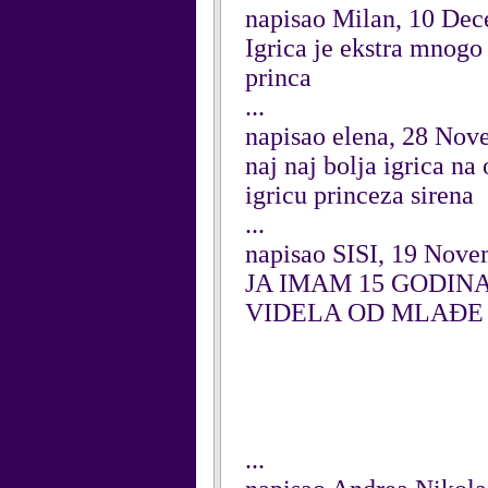
napisao Milan, 10 De
Igrica je ekstra mnogo
princa
...
napisao elena, 28 No
naj naj bolja igrica n
igricu princeza sirena
...
napisao SISI, 19 Nov
JA IMAM 15 GODINA
VIDELA OD MLAĐE 
...