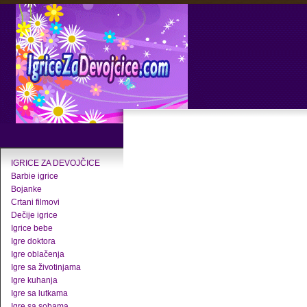
IGRICE ZA DEVOJČICE
Barbie igrice
Bojanke
Crtani filmovi
Dečije igrice
Igrice bebe
Igre doktora
Igre oblačenja
Igre sa životinjama
Igre kuhanja
Igre sa lutkama
Igre sa sobama