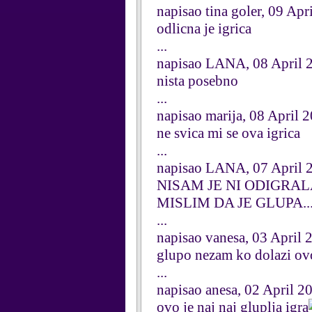
napisao tina goler, 09 Apr
odlicna je igrica
...
napisao LANA, 08 April 
nista posebno
...
napisao marija, 08 April 
ne svica mi se ova igrica
...
napisao LANA, 07 April 
NISAM JE NI ODIGRALA
MISLIM DA JE GLUPA.
...
napisao vanesa, 03 April 
glupo nezam ko dolazi ovo
...
napisao anesa, 02 April 2
ovo je naj naj gluplja igra