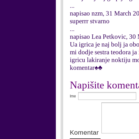
...
napisao nzm, 31 March 2
superrr stvarno
...
napisao Lea Petkovic, 30
Ua igrica je naj bolj ja o
mi dodje sestra teodora j
igricu lakiranje noktiju m
komentar♠♣
Napišite koment
Ime
Komentar