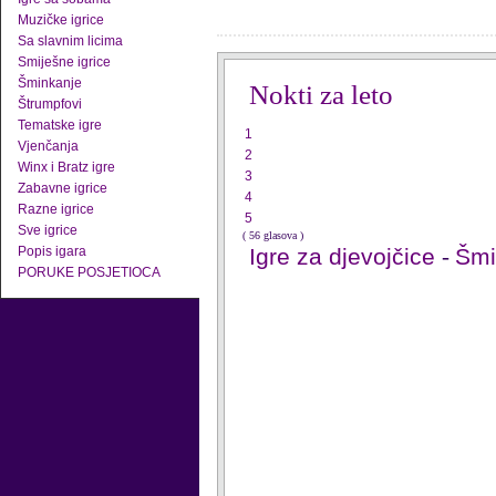
Muzičke igrice
Sa slavnim licima
Smiješne igrice
Šminkanje
Nokti za leto
Štrumpfovi
Tematske igre
1
Vjenčanja
2
Winx i Bratz igre
3
Zabavne igrice
4
Razne igrice
5
Sve igrice
( 56 glasova )
Popis igara
Igre za djevojčice
-
Šmi
PORUKE POSJETIOCA