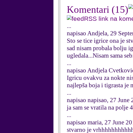
Komentari
(15)
RSS link na kom
...
napisao Andjela, 29 Sept
Sto se tice igrice ona je s
sad nisam probala bolju i
ugledala...Nisam sama se
...
napisao Andjela Cvetkovi
Igricu ovakvu za nokte nis
najlepša boja i tigrasta j
...
napisao napisao, 27 June
ja sam se vratila na polje 4
...
napisao maria, 27 June 2
stvarno je vrhhhhhhhhhh