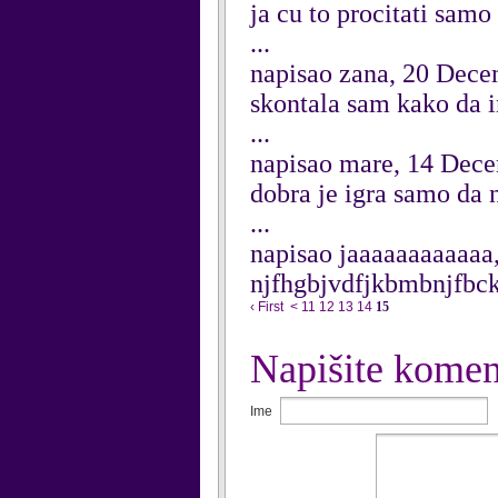
ja cu to procitati samo
...
napisao zana, 20 Dec
skontala sam kako da 
...
napisao mare, 14 Dec
dobra je igra samo da n
...
napisao jaaaaaaaaaaaa
njfhgbjvdfjkbmbnjfbck
‹ First
<
11
12
13
14
15
Napišite komen
Ime