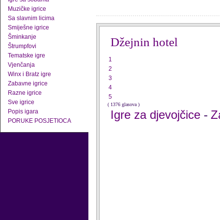
Muzičke igrice
Sa slavnim licima
Smiješne igrice
Šminkanje
Džejnin hotel
Štrumpfovi
Tematske igre
1
Vjenčanja
2
Winx i Bratz igre
3
Zabavne igrice
4
Razne igrice
5
Sve igrice
( 1376 glasova )
Popis igara
Igre za djevojčice
Z
-
PORUKE POSJETIOCA