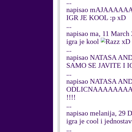
...
napisao mAJAAAAAA
IGR JE KOOL :p xD
...
napisao ma, 11 March
igra je kool
xD
...
napisao NATASA AND
SAMO SE JAVITE I 
...
napisao NATASA AND
ODLICNAAAAAAAA
!!!!
...
napisao melanija, 29 
igra je cool i jednostav
...