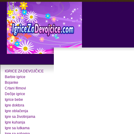
IGRICE ZA DEVOJČICE
Barbie igrice
Bojanke
Crtani filmovi
Dečije igrice
Igrice bebe
Igre doktora
Igre oblačenja
Igre sa životinjama
Igre kuhanja
Igre sa lutkama
Igre sa sobama