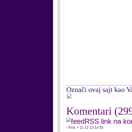
Označi ovaj sajt kao Va
Komentari
(29
RSS link na k
‹ First
<
11
12
13
14
15