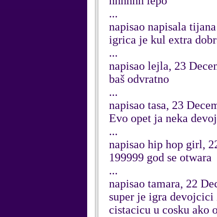
nhhhhh lepo
...
napisao napisala tija
igrica je kul extra dob
...
napisao lejla, 23 Dec
baš odvratno
...
napisao tasa, 23 Dece
Evo opet ja neka devoj
...
napisao hip hop girl,
199999 god se otwara
...
napisao tamara, 22 D
super je igra devojcici
cistacicu u cosku ako o