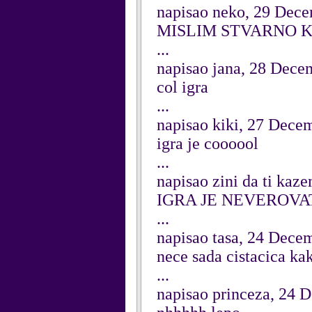
napisao neko, 29 Dec
MISLIM STVARNO 
...
napisao jana, 28 Dece
col igra
...
napisao kiki, 27 Dece
igra je coooool
...
napisao zini da ti ka
IGRA JE NEVEROVATNA
...
napisao tasa, 24 Dece
nece sada cistacica ka
...
napisao princeza, 24 