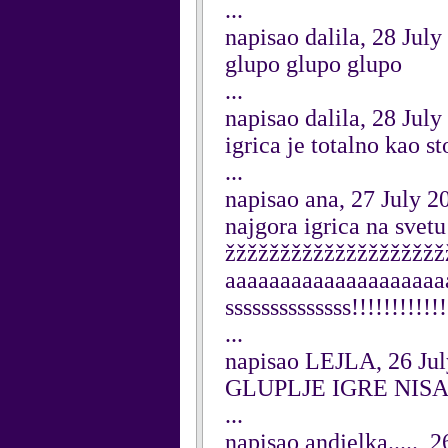
...
napisao dalila, 28 July
glupo glupo glupo
...
napisao dalila, 28 July
igrica je totalno kao s
...
napisao ana, 27 July 2
najgora igrica na sv
žžžžžžžžžžžžžžžžžžžž
aaaaaaaaaaaaaaaaaaaaaa
ssssssssssssss!!!!!!!!!!!!
...
napisao LEJLA, 26 Ju
GLUPLJE IGRE NIS
...
napisao andjelka....., 