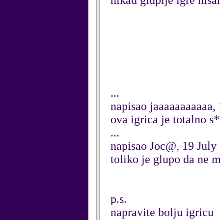
nikad gluplje igre nis
...
napisao jaaaaaaaaaaa, 
ova igrica je totalno s
...
napisao Joc@, 19 July
toliko je glupo da ne 
p.s.
napravite bolju igricu