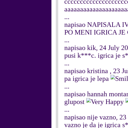
cccccccccccccccccccc
aaaaaaaaaaaaaaaaaaaa
...
napisao NAPISALA IVA
PO MENI IGRICA JE
...
napisao kik, 24 July 2
pusi k***c. igrica je s
...
napisao kristina , 23 J
pa igrica je lepa
...
napisao hannah montan
glupost
...
napisao nije vazno, 23
vazno je da je igrica s