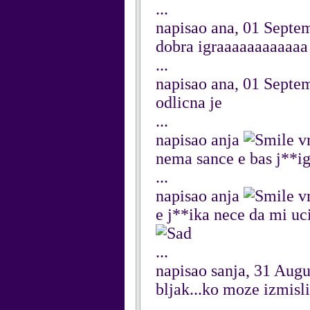
...
napisao ana, 01 Septe
dobra igraaaaaaaaaaaa
...
napisao ana, 01 Septe
odlicna je
...
napisao anja
vr
nema sance e bas j**i
...
napisao anja
vr
e j**ika nece da mi uc
...
napisao sanja, 31 Aug
bljak...ko moze izmislit
...