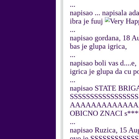
...
napisao ... napisala ad
ibra je fuuj
...
napisao gordana, 18 A
bas je glupa igrica,
...
napisao boli vas d....e
igrica je glupa da cu po
...
napisao STATE BRIGA
SSSSSSSSSSSSSSS
AAAAAAAAAAAAA
OBICNO ZNACI s***
...
napisao Ruzica, 15 Au
ovo je SSSSSSSS