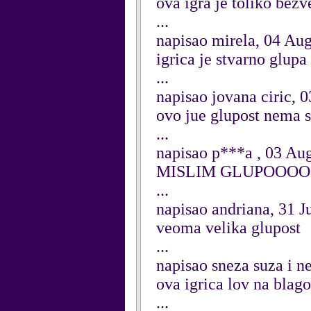
ova igra je toliko bez
...
napisao mirela, 04 Au
igrica je stvarno glupa
...
napisao jovana ciric, 
ovo jue glupost nema s
...
napisao p***a , 03 Au
MISLIM GLUPOOO
...
napisao andriana, 31 J
veoma velika glupost
...
napisao sneza suza i n
ova igrica lov na blago
...