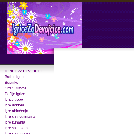
IGRICE ZA DEVOJČICE
Barbie igrice
Bojanke
Crtani filmovi
Dečije igrice
Igrice bebe
Igre doktora
Igre oblačenja
Igre sa životinjama
Igre kuhanja
Igre sa lutkama
Igre sa sobama