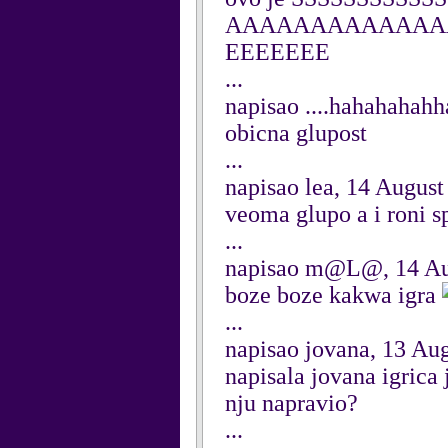
AAAAAAAAAAAAAAA
EEEEEEE
...
napisao ....hahahahahha
obicna glupost
...
napisao lea, 14 August
veoma glupo a i roni s
...
napisao m@L@, 14 Au
boze boze kakwa igra
...
napisao jovana, 13 Au
napisala jovana igrica
nju napravio?
...