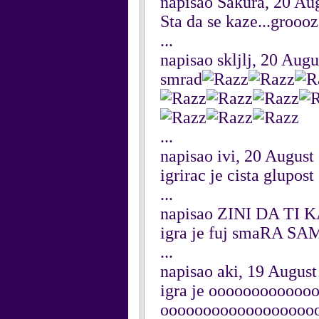
napisao Sakura, 20 Au
Sta da se kaze...grooo
...
napisao skljlj, 20 Aug
smrad
...
napisao ivi, 20 August
igrirac je cista glupost
...
napisao ZINI DA TI 
igra je fuj smaRA
...
napisao aki, 19 Augus
igra je ooooooooooo
oooooooooooooooooo