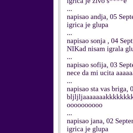
igrica je zivo s****e
...
napisao andja, 05 Sep
igrica je glupa
...
napisao sonja , 04 Se
NIKad nisam igrala glu
...
napisao sofija, 03 Sep
nece da mi ucita aaaaa
...
napisao sta vas briga,
bljljljaaaaaaakkkkkk
oooooooooo
...
napisao jana, 02 Sept
igrica je glupa