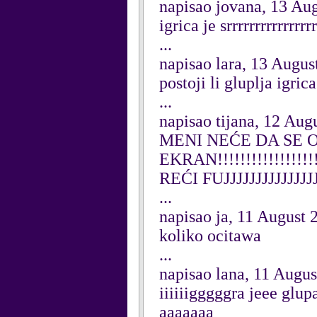
napisao jovana, 13 Au
igrica je srrrrrrrrrrrr
...
napisao lara, 13 Augus
postoji li gluplja igr
...
napisao tijana, 12 Aug
MENI NEĆE DA SE 
EKRAN!!!!!!!!!!!!!!!!
REĆI FUJJJJJJJJJJJJJJJ
...
napisao ja, 11 August 
koliko ocitawa
...
napisao lana, 11 Augu
iiiiiigggggra jeee gl
aaaaaaa