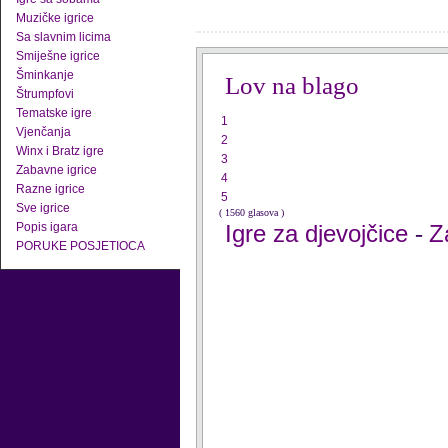
Muzičke igrice
Sa slavnim licima
Smiješne igrice
Šminkanje
Lov na blago
Štrumpfovi
Tematske igre
1
Vjenčanja
2
Winx i Bratz igre
3
Zabavne igrice
4
Razne igrice
5
Sve igrice
( 1560 glasova )
Popis igara
Igre za djevojčice
Z
-
PORUKE POSJETIOCA