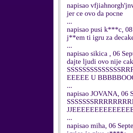
napisao vfjiahnorgh'j
jer ce ovo da pocne
...
napisao pusi k***c, 0
j**em ti igru za decak
...
napisao sikica , 06 Se
dajte ljudi ovo nije ca
SSSSSSSSSSSSSSR
EEEEE U BBBBBOOOOO
...
napisao JOVANA, 06 
SSSSSSSRRRRRRR
JJEEEEEEEEEEEEEE
...
napisao miha, 06 Sept