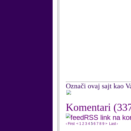
Označi ovaj sajt kao Va
Komentari
(33
RSS link na k
‹ First
<
1
2
3
4
5
6
7
8
9
>
Last ›
...