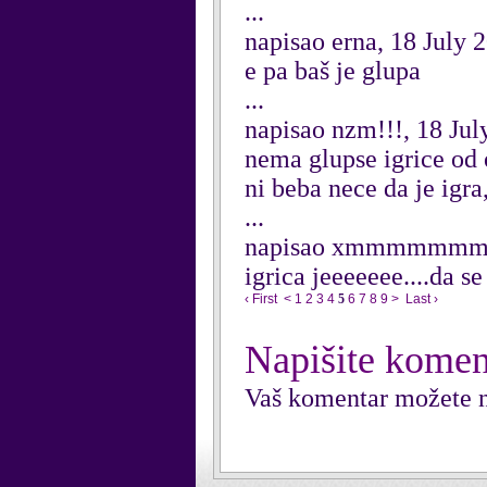
...
napisao erna, 18 July 
e pa baš je glupa
...
napisao nzm!!!, 18 Jul
nema glupse igrice od 
ni beba nece da je igra
...
napisao xmmmmmmmm 
igrica jeeeeeee....da 
‹ First
<
1
2
3
4
5
6
7
8
9
>
Last ›
Napišite komen
Vaš komentar možete n