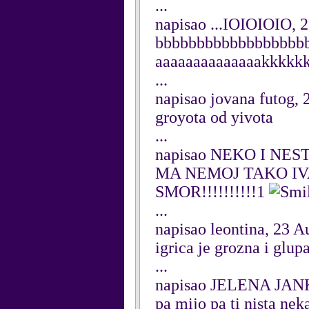
...
napisao ...IOIOIOIO, 
bbbbbbbbbbbbbbbbbbbbbb
aaaaaaaaaaaaaakkkkk
...
napisao jovana futog,
groyota od yivota
...
napisao NEKO I NEST
MA NEMOJ TAKO IV
SMOR!!!!!!!!!!1
...
napisao leontina, 23 A
igrica je grozna i glupa a
...
napisao JELENA JANK
pa mijo pa ti nista neka