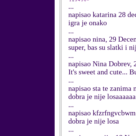
1
2
3
4
5
6
>
...
napisao katarina 28 d
igra je onako
...
napisao nina, 29 Dece
super, bas su slatki i n
...
napisao Nina Dobrev,
It's sweet and cute... Bu
...
napisao sta te zanima
dobra je nije losaaaaa
...
napisao kfzrfngvcbwm
dobra je nije losa
...