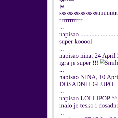
je
ssssssssssssssssuuuu
rrrrrrrrrrr
...
napisao ....................
super kooool
...
napisao nina, 24 April
igra je super !!!
...
napisao NINA, 10 Apri
DOSADNI I GLUPO
...
napisao LOLLIPOP ^^,
malo je tesko i dosadno 
...