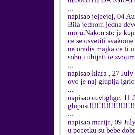
nEMOJTE DA IGRATE!
...
napisao jejeejej, 04 A
Bila jednom jedna devoj
moru.Nakon sto je kupil
ce se osvetiti svakome
ne uradis majka ce ti u
sobu i ubijati te svojim
...
napisao klara , 27 July
ovo je naj gluplja igric
...
napisao ccvbghgc, 11 
glupost!!!!!!!!!!!!!!!!!!!
...
napisao marija, 09 Jul
u pocetku su bebe dobre