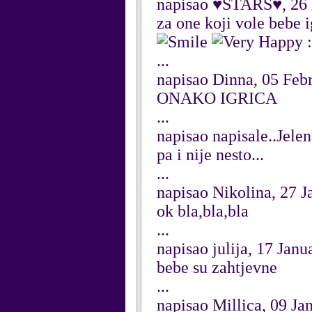
napisao ♥STARS♥, 26
za one koji vole bebe i
:
...
napisao Dinna, 05 Feb
ONAKO IGRICA
...
napisao napisale..Jele
pa i nije nesto...
...
napisao Nikolina, 27 
ok bla,bla,bla
...
napisao julija, 17 Jan
bebe su zahtjevne
...
napisao Millica, 09 Ja