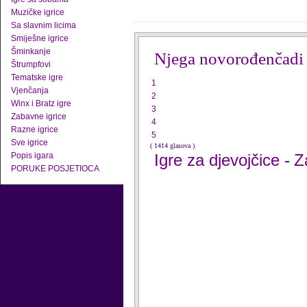
Muzičke igrice
Sa slavnim licima
Smiješne igrice
Šminkanje
Njega novorođenčadi
Štrumpfovi
Tematske igre
1
Vjenčanja
2
Winx i Bratz igre
3
Zabavne igrice
4
Razne igrice
5
Sve igrice
( 1414 glasova )
Popis igara
Igre za djevojčice
Z
-
PORUKE POSJETIOCA