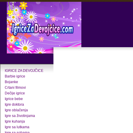
IGRICE ZA DEVOJČICE
Barbie igrice
Bojanke
Crtani filmovi
Dečije igrice
Igrice bebe
Igre doktora
Igre oblačenja
Igre sa životinjama
Igre kuhanja
Igre sa lutkama
Igre sa sobama