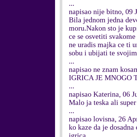
...
napisao nije bitno, 09 
Bila jednom jedna devoj
moru.Nakon sto je kupil
ce se osvetiti svakome
ne uradis majka ce ti u
sobu i ubijati te svojim
...
napisao ne znam kosam
IGRICA JE MNOGO T
...
napisao Katerina, 06 J
Malo ja teska ali super
...
napisao lovisna, 26 Ap
ko kaze da je dosadna 
igrica