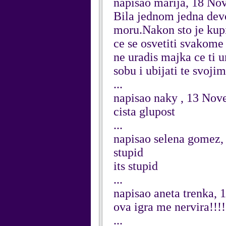
napisao marija, 18 N
Bila jednom jedna devoj
moru.Nakon sto je kupil
ce se osvetiti svakome
ne uradis majka ce ti u
sobu i ubijati te svojim
...
napisao naky , 13 No
cista glupost
...
napisao selena gomez,
stupid
its stupid
...
napisao aneta trenka, 
ova igra me nervira!!!!!!
...