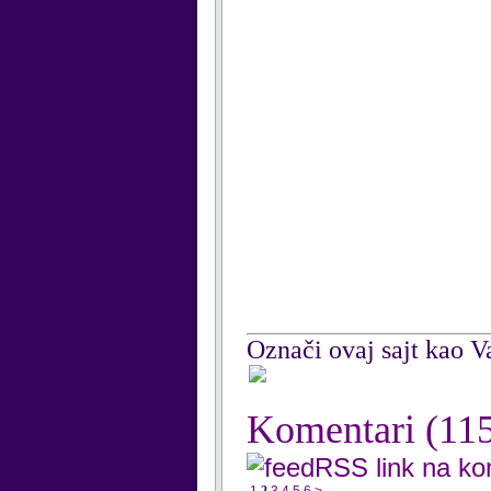
Označi ovaj sajt kao Va
Komentari
(11
RSS link na k