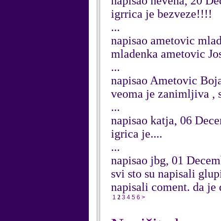
napisao nevena, 20 D
igrrica je bezveze!!!!
...
napisao ametovic mla
mladenka ametovic Jo
...
napisao Ametovic Boj
veoma je zanimljiva , s
...
napisao katja, 06 Dec
igrica je....
...
napisao jbg, 01 Decem
svi sto su napisali glu
napisali coment. da je 
1
2
3
4
5
6
>