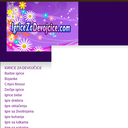
IGRICE ZA DEVOJČICE
Barbie igrice
Bojanke
Crtani filmovi
Dečije igrice
Igrice bebe
Igre doktora
Igre oblačenja
Igre sa životinjama
Igre kuhanja
Igre sa lutkama
Igre sa sobama