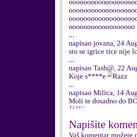
oooooooooooooooooo
oooooooooooooooooo
oooooooooooooooooo
oooooooooooooooooo
...
napisao jovana, 24 Au
sto se igrice tice nije l
...
napisao Tash@, 22 Au
Koje s****e
...
napisao Milica, 14 Au
Moli te dosadno do B
1
2
3
4
>
Napišite komen
Vaš komentar možete n