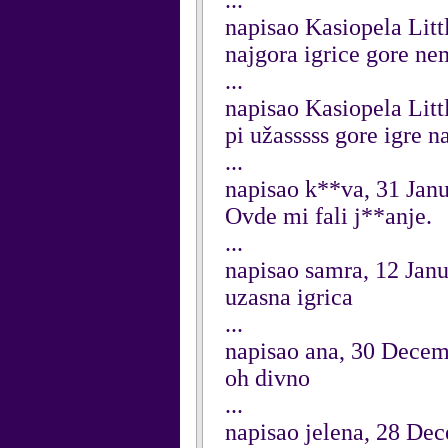
...
napisao Kasiopela Lit
najgora igrice gore ne
...
napisao Kasiopela Lit
pi užasssss gore igre 
...
napisao k**va, 31 Jan
Ovde mi fali j**anje.
...
napisao samra, 12 Jan
uzasna igrica
...
napisao ana, 30 Dece
oh divno
...
napisao jelena, 28 De