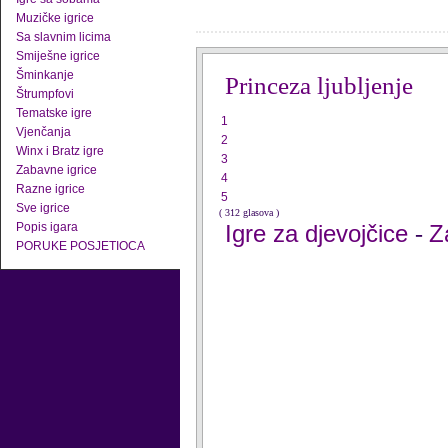
Muzičke igrice
Sa slavnim licima
Smiješne igrice
Šminkanje
Princeza ljubljenje
Štrumpfovi
Tematske igre
1
Vjenčanja
2
Winx i Bratz igre
3
Zabavne igrice
4
Razne igrice
5
Sve igrice
( 312 glasova )
Popis igara
Igre za djevojčice
Z
-
PORUKE POSJETIOCA