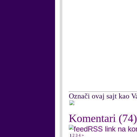
Označi ovaj sajt kao Va
Komentari
(74)
RSS link na k
1
2
3
4
>