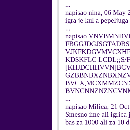
...
napisao nina, 06 May 
igra je kul a pepeljug
...
napisao VNVBMNBVM
FBGGJDGJSGTADBS
VJKFKDGVMVCXHFM
KDSKFLC LCDL;;S/
[KHJDCHHVVN]BCV
GZBBNBXZNBXNZ
BVCX,MCXMMZCN
BVNCNNZNZNCVN
...
napisao Milica, 21 Oc
Smesno ime ali igrica 
bas za 1000 ali za 10 d