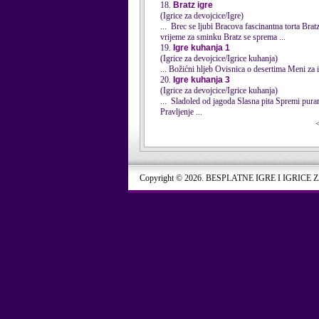
18.
Bratz igre
(Igrice za devojcice/Igre)
... Brec se ljubi Bracova fascinantna
torta
Bratz spa tretman Baby Bratz ribe rasprodaja Bratz ljubavni metar Bratz šminkanje i bojenje Winx
vrijeme za sminku Bratz se sprema ...
19.
Igre kuhanja 1
(Igrice za devojcice/Igrice kuhanja)
20.
Igre kuhanja 3
(Igrice za devojcice/Igrice kuhanja)
Pravljenje ...
Copyright © 2026. BESPLATNE IGRE I IGRICE 