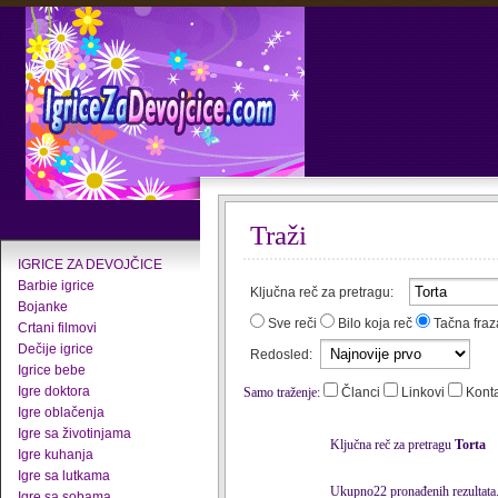
Traži
IGRICE ZA DEVOJČICE
Barbie igrice
Ključna reč za pretragu:
Bojanke
Sve reči
Bilo koja reč
Tačna fraz
Crtani filmovi
Dečije igrice
Redosled:
Igrice bebe
Igre doktora
Samo traženje:
Članci
Linkovi
Kont
Igre oblačenja
Igre sa životinjama
Ključna reč za pretragu
Torta
Igre kuhanja
Igre sa lutkama
Ukupno22 pronađenih rezultata
Igre sa sobama