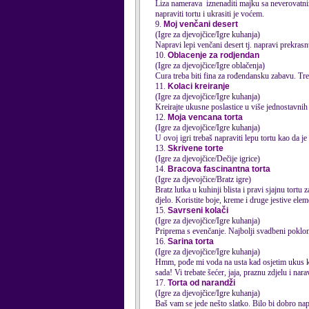
Liza namerava iznenaditi majku sa neverovatnim
napraviti tortu i ukrasiti je voćem.
9.
Moj venčani desert
(Igre za djevojčice/Igre kuhanja)
Napravi lepi venčani desert tj. napravi prekrasn
10.
Oblacenje za rodjendan
(Igre za djevojčice/Igre oblačenja)
Cura treba biti fina za rođendansku zabavu. Tre
11.
Kolaci kreiranje
(Igre za djevojčice/Igre kuhanja)
Kreirajte ukusne poslastice u više jednostavnih
12.
Moja vencana torta
(Igre za djevojčice/Igre kuhanja)
U ovoj igri trebaš napraviti lepu tortu kao da je
13.
Skrivene torte
(Igre za djevojčice/Dečije igrice)
14.
Bracova fascinantna torta
(Igre za djevojčice/Bratz igre)
Bratz lutka u kuhinji blista i pravi sjajnu tortu 
djelo. Koristite boje, kreme i druge jestive eleme
15.
Savrseni kolači
(Igre za djevojčice/Igre kuhanja)
Priprema s evenčanje. Najbolji svadbeni poklo
16.
Sarina torta
(Igre za djevojčice/Igre kuhanja)
Hmm, pođe mi voda na usta kad osjetim ukus k
sada! Vi trebate šećer, jaja, praznu zdjel
17.
Torta od narandži
(Igre za djevojčice/Igre kuhanja)
Baš vam se jede nešto slatko. Bilo bi dobro napr