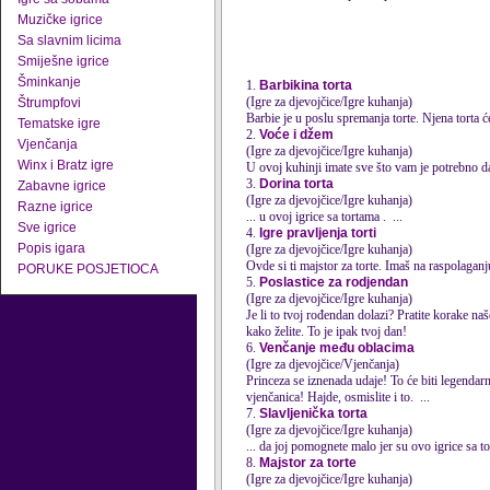
Muzičke igrice
Sa slavnim licima
Smiješne igrice
Šminkanje
1.
Barbikina torta
(Igre za djevojčice/Igre kuhanja)
Štrumpfovi
Barbie je u poslu spremanja torte. Njena
torta
će
Tematske igre
2.
Voće i džem
Vjenčanja
(Igre za djevojčice/Igre kuhanja)
Winx i Bratz igre
U ovoj kuhinji imate sve što vam je potrebno da
3.
Dorina torta
Zabavne igrice
(Igre za djevojčice/Igre kuhanja)
Razne igrice
... u ovoj igrice sa
torta
ma . ...
Sve igrice
4.
Igre pravljenja torti
Popis igara
(Igre za djevojčice/Igre kuhanja)
Ovde si ti majstor za torte. Imaš na raspolaganj
PORUKE POSJETIOCA
5.
Poslastice za rodjendan
(Igre za djevojčice/Igre kuhanja)
Je li to tvoj rođendan dolazi? Pratite korake naš
kako želite. To je ipak tvoj dan!
6.
Venčanje među oblacima
(Igre za djevojčice/Vjenčanja)
Princeza se iznenada udaje! To će biti legenda
vjenčanica! Hajde, osmislite i to. ...
7.
Slavljenička torta
(Igre za djevojčice/Igre kuhanja)
... da joj pomognete malo jer su ovo igrice sa
to
8.
Majstor za torte
(Igre za djevojčice/Igre kuhanja)