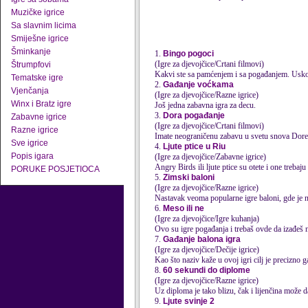
Muzičke igrice
Sa slavnim licima
Smiješne igrice
Šminkanje
1.
Bingo pogoci
(Igre za djevojčice/Crtani filmovi)
Štrumpfovi
Kakvi ste sa pamćenjem i sa po
gađanje
m. Uskor
Tematske igre
2.
Gađanje voćkama
Vjenčanja
(Igre za djevojčice/Razne igrice)
Winx i Bratz igre
Još jedna zabavna igra za decu.
3.
Dora pogađanje
Zabavne igrice
(Igre za djevojčice/Crtani filmovi)
Razne igrice
Imate neograničenu zabavu u svetu snova Dore i 
Sve igrice
4.
Ljute ptice u Riu
Popis igara
(Igre za djevojčice/Zabavne igrice)
Angry Birds ili ljute ptice su otete i one treba
PORUKE POSJETIOCA
5.
Zimski baloni
(Igre za djevojčice/Razne igrice)
Nastavak veoma popularne igre baloni, gde je na
6.
Meso ili ne
(Igre za djevojčice/Igre kuhanja)
Ovo su igre pogađanja i trebaš ovde da izađeš
7.
Gađanje balona igra
(Igre za djevojčice/Dečije igrice)
Kao što naziv kaže u ovoj igri cilj je precizno
g
8.
60 sekundi do diplome
(Igre za djevojčice/Razne igrice)
Uz diploma je tako blizu, čak i lijenčina može d
9.
Ljute svinje 2