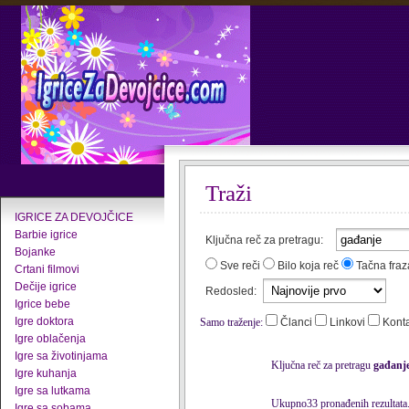
Traži
IGRICE ZA DEVOJČICE
Barbie igrice
Ključna reč za pretragu:
Bojanke
Sve reči
Bilo koja reč
Tačna fraz
Crtani filmovi
Dečije igrice
Redosled:
Igrice bebe
Igre doktora
Samo traženje:
Članci
Linkovi
Kont
Igre oblačenja
Igre sa životinjama
Ključna reč za pretragu
gađanj
Igre kuhanja
Igre sa lutkama
Ukupno33 pronađenih rezultata
Igre sa sobama