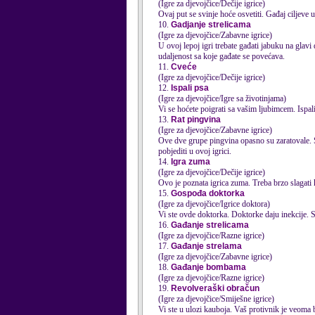
(Igre za djevojčice/Dečije igrice)
Ovaj put se svinje hoće osvetiti. Gađaj ciljeve 
10.
Gadjanje strelicama
(Igre za djevojčice/Zabavne igrice)
U ovoj lepoj igri trebate gađati jabuku na glav
udaljenost sa koje gađate se povećava.
11.
Cveće
(Igre za djevojčice/Dečije igrice)
12.
Ispali psa
(Igre za djevojčice/Igre sa životinjama)
Vi se hoćete poigrati sa vašim ljubimcem. Ispali
13.
Rat pingvina
(Igre za djevojčice/Zabavne igrice)
Ove dve grupe pingvina opasno su zaratovale. S
pobjediti u ovoj igrici.
14.
Igra zuma
(Igre za djevojčice/Dečije igrice)
Ovo je poznata igrica zuma. Treba brzo slagati k
15.
Gospođa doktorka
(Igre za djevojčice/Igrice doktora)
Vi ste ovde doktorka. Doktorke daju inekcije. 
16.
Gađanje strelicama
(Igre za djevojčice/Razne igrice)
17.
Gađanje strelama
(Igre za djevojčice/Zabavne igrice)
18.
Gađanje bombama
(Igre za djevojčice/Razne igrice)
19.
Revolveraški obračun
(Igre za djevojčice/Smiješne igrice)
Vi ste u ulozi kauboja. Vaš protivnik je veoma br