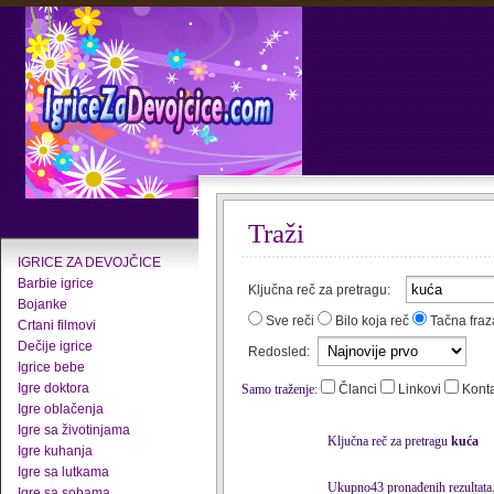
Traži
IGRICE ZA DEVOJČICE
Barbie igrice
Ključna reč za pretragu:
Bojanke
Sve reči
Bilo koja reč
Tačna fraz
Crtani filmovi
Dečije igrice
Redosled:
Igrice bebe
Igre doktora
Samo traženje:
Članci
Linkovi
Kont
Igre oblačenja
Igre sa životinjama
Ključna reč za pretragu
kuća
Igre kuhanja
Igre sa lutkama
Ukupno43 pronađenih rezultata
Igre sa sobama