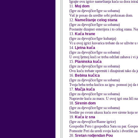
Igrajte ovu igrice nameštanja
kuća
sa dora istraž
11.
Moj dom
(Igre za djevojčice/Igre sa sobama)
Vaš je posao da uredite sebi prekrasan dom.
12.
Nameštanje celog stana
(Igre za djevojčice/Igre sa sobama)
Postanite dizajner enterijera i to celog stana. Na
13.
Kuća hrane
(Igre za djevojčice/Igre kuhanja)
Vi u ovoj igrici kuvarica trebate da se uživite 
14.
Ljetna kuća
(Igre za djevojčice/Igre sa sobama)
U ovoj ljetnoj kući se treba održati zabava i vi je
15.
Planinska kuća
(Igre za djevojčice/Igre sa sobama)
Ovu kuću trebate opremiti i dizajnirati tako da 
16.
Bebina kućica
(Igre za djevojčice/Igre sa sobama)
Tvoja beba treba kućicu za igru. pomozi joj da t
17.
Mačja kuća
(Igre za djevojčice/Igre sa sobama)
Napravite kuću za macu. U ovoj igri ona liči n
18.
Sirenin dom
(Igre za djevojčice/Igre sa sobama)
Sredite po svom ukusu kuću ove sirene koja se 
19.
Kuća iz sna
(Igre za djevojčice/Razne igrice)
Gospodin Pero i gospođica Sara su par. Gospo
Pomozitr Peri da uredi svoju kuću i dvorište za 
20.
Sretan rodjendan Pou