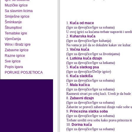
Muzičke igrice
Sa slavnim licima
Smiješne igrice
Šminkanje
1.
Kuća od mace
(Igre za djevojčice/Igre sa sobama)
Štrumpfovi
U ovoj igrici sa
kuća
ma trebate napraviti i ured
Tematske igre
2.
Kuharska kuća
Vjenčanja
(Igre za djevojčice/Igre kuhanja)
Winx i Bratz igre
Na vama je još da se dokažete kakav ste kuhar. N
3.
Voćna kuća
Zabavne igrice
(Igre za djevojčice/Igre sa životinjama)
Razne igrice
4.
Lutkina kuća dizajn
Sve igrice
(Igre za djevojčice/Igre sa lutkama)
Popis igara
5.
Kuća slatkog psa
(Igre za djevojčice/Dečije igrice)
PORUKE POSJETIOCA
6.
Kuća slatkiša
(Igre za djevojčice/Igre sa sobama)
7.
Mala kućica
(Igre za djevojčice/Igre sa sobama)
Razmesti stvari po celoj kući. Uredi je da bude
8.
Zabavni dizajn
(Igre za djevojčice/Igre sa sobama)
Zabavite se praveći zabavnui dizajn vaše sobe 
9.
Princezina slatka soba
(Igre za djevojčice/Igre sa sobama)
Trebate urediti ovu sobu kako prava princeza to
10.
Dorina kuća
(Igre za djevojčice/Igre sa sobama)