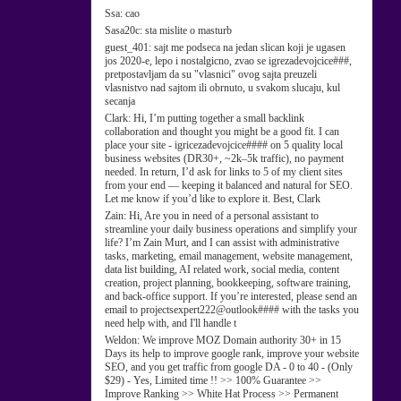
Ssa:
cao
Sasa20c:
sta mislite o masturb
guest_401:
sajt me podseca na jedan slican koji je ugasen
jos 2020-e, lepo i nostalgicno, zvao se igrezadevojcice###,
pretpostavljam da su "vlasnici" ovog sajta preuzeli
vlasnistvo nad sajtom ili obrnuto, u svakom slucaju, kul
secanja
Clark:
Hi, I’m putting together a small backlink
collaboration and thought you might be a good fit. I can
place your site - igricezadevojcice#### on 5 quality local
business websites (DR30+, ~2k–5k traffic), no payment
needed. In return, I’d ask for links to 5 of my client sites
from your end — keeping it balanced and natural for SEO.
Let me know if you’d like to explore it. Best, Clark
Zain:
Hi, Are you in need of a personal assistant to
streamline your daily business operations and simplify your
life? I’m Zain Murt, and I can assist with administrative
tasks, marketing, email management, website management,
data list building, AI related work, social media, content
creation, project planning, bookkeeping, software training,
and back-office support. If you’re interested, please send an
email to projectsexpert222@outlook#### with the tasks you
need help with, and I'll handle t
Weldon:
We improve MOZ Domain authority 30+ in 15
Days its help to improve google rank, improve your website
SEO, and you get traffic from google DA - 0 to 40 - (Only
$29) - Yes, Limited time !! >> 100% Guarantee >>
Improve Ranking >> White Hat Process >> Permanent