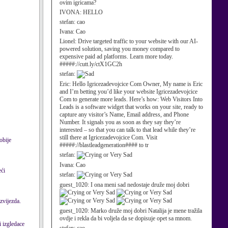
ovim igricama?
IVONA:
HELLO
stefan:
cao
Ivana:
Cao
Lionel:
Drive targeted traffic to your website with our AI-
powered solution, saving you money compared to
expensive paid ad platforms. Learn more today.
#####://cutt.ly/ctX1GC2h
stefan:
Eric:
Hello Igricezadevojcice Com Owner, My name is Eric
and I’m betting you’d like your website Igricezadevojcice
Com to generate more leads. Here’s how: Web Visitors Into
Leads is a software widget that works on your site, ready to
capture any visitor’s Name, Email address, and Phone
Number. It signals you as soon as they say they’re
interested – so that you can talk to that lead while they’re
still there at Igricezadevojcice Com. Visit
obije
#####://blastleadgeneration#### to tr
stefan:
Ivana:
Cao
eći
stefan:
guest_1020:
I ona meni sad nedostaje druže moj dobri
zvijezda.
guest_1020:
Marko druže moj dobri Natalija je mene tražila
ovdje i rekla da bi voljela da se dopisuje opet sa mnom.
i izgledace