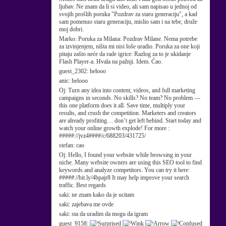
ljubav. Ne znam da li si video, ali sam napisao u jednoj od
svojih prošlih poruka "Pozdrav za staru generaciju", a kad
sam pomenuo staru generaciju, mislio sam i na tebe, druže
moj dobri.
Marko:
Poruka za Milana: Pozdrav Milane. Nema potrebe
za izvinjenjem, ništa mi nisi loše uradio. Poruka za one koji
pitaju zašto neće da rade igrice: Razlog za to je ukidanje
Flash Player-a. Hvala na pažnji. Idem. Ćao.
guest_2302:
helooo
anic:
helooo
Oj:
Turn any idea into content, videos, and full marketing
campaigns in seconds. No skills? No team? No problem —
this one platform does it all. Save time, multiply your
results, and crush the competition. Marketers and creators
are already profiting… don’t get left behind. Start today and
watch your online growth explode! For more :
#####://jvz4####/c/688203/431725/
stefan:
cao
Oj:
Hello, I found your website while browsing in your
niche. Many website owners are using this SEO tool to find
keywords and analyze competitors. You can try it here:
#####://bit.ly/4bpajr8 It may help improve your search
traffic. Best regards
saki:
ne znam kako da je ucitam
saki:
zajebava me ovde
saki:
sta da uradim da mogu da igram
guest_9158: