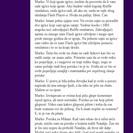
Marko:
Vi koji igrate igrice, možete da proverite da li vam
rade igrice koje igrate. Ako budete videli logotip Ruffle
emulatora, onda igrica radi, ali ako ne, onda ne rade zbog
ukidanja Flash Player-a. Hvala na pažnji. Idem. Ćao.
Marko:
Imam jednu sjajnu vest: Na ovom sajtu su proradile
dve igrice koje sam igrao ranije: Vodene kocke i 1001
arapska noć zahvaljujući Ruffle emulatoru. Zahvaljujući
njemu su mnoge stare Flash igrice oživljene i mogu opet
posle mnogo godina da se igraju. Na jednom sajtu za igrice
sam video da će stare Flash igrice biti oživljene pomoću
emulatora i to se na kraju desilo.
Marko:
Šteta što ovde na chatu ne rade linkovi kao što su
radili ranije, ne znam zašto. Primetio sam da se ovde retko
ko pojavljuje, a i razgovor ne traje toliko dugo, nego se
samo pošalje mali broj poruka i to je to. Sviđa mi se što se
ovde pojavljuju smajliji i matematika pre uspešnog slanja
poruke.
Marko:
U pravu je bila jedna devojka kad je ovde u poruci
napisala da ima mnogo ljudi, a da niko ne piše na chatu.
Slažem se sa njom.
Marko:
Izvinjavam se ovima koji pišu glupe komentare
ispod igrica, ali niste normalni. Poruka za vas koji pišete
gluposti: Video sam kakve gluposti pišete i treba da vas
bude sramota sve do jednog. Da li znate uopšte za sramotu?
E, to ja vas da pitam.
Marko:
Poruka za Milana: Kad sam rekao da ti ništa neću
pisati, mislio sam na poruke u kojima tražiš Nataliju. Žao mi
je što nisi uspeo da preboliš Nataliju, ali život ide dalje.
Možeš naći neku drugu ako želiš i kad god osetiš potrebu za