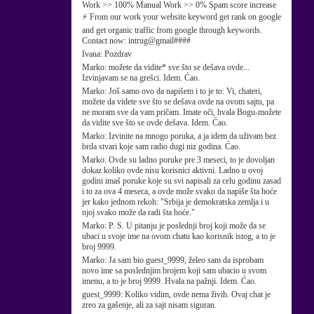
Work >> 100% Manual Work >> 0% Spam score increase
⚡ From our work your website keyword get rank on google
and get organic traffic from google through keywords.
Contact now: intrug@gmail####
Ivana:
Pozdrav
Marko:
možete da vidite* sve što se dešava ovde...
Izvinjavam se na grešci. Idem. Ćao.
Marko:
Još samo ovo da napišem i to je to: Vi, chateri,
možete da videte sve što se dešava ovde na ovom sajtu, pa
ne moram sve da vam pričam. Imate oči, hvala Bogu-možete
da vidite sve što se ovde dešava. Idem. Ćao.
Marko:
Izvinite na mnogo poruka, a ja idem da uživam bez
brda stvari koje sam radio dugi niz godina. Ćao.
Marko:
Ovde su ladno poruke pre 3 meseci, to je dovoljan
dokaz koliko ovde nisu korisnici aktivni. Ladno u ovoj
godini imaš poruke koje su svi napisali za celu godinu zasad
i to za ova 4 meseca, a ovde može svako da napiše šta hoće
jer kako jednom rekoh: "Srbija je demokratska zemlja i u
njoj svako može da radi šta hoće."
Marko:
P. S. U pitanju je poslednji broj koji može da se
ubaci u svoje ime na ovom chatu kao korisnik istog, a to je
broj 9999.
Marko:
Ja sam bio guest_9999, želeo sam da isprobam
novo ime sa poslednjim brojem koji sam ubacio u svom
imenu, a to je broj 9999. Hvala na pažnji. Idem. Ćao.
guest_9999:
Koliko vidim, ovde nema živih. Ovaj chat je
zreo za gašenje, ali za sajt nisam siguran.