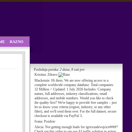
SME
RAZNO
Poslednja poruka:
2 dana, 8 sati pre
Kristina:
Zdravo
Mackenzie:
Hi there, We are now offering access to a
complete worldwide company database. Total companies:
32 Million + Updated: 1 July 2026 Includes: Company
names, full addresses, industry classifications, email
addresses, and mobile numbers. Would you like to check
the quality first? We're happy to provide free samples – just
let us know your criteria (region, industry, or any other
filter), and we'll send them over. For the full dataset, secure
checkout is available via PayPal. L
Ivana:
Pozdrav
Alecia:
Not getting enough leads for igricezadevojcice####?
Check out this video to see our AI traffic solution in action: