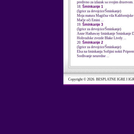
predivno za izlazak sa svojim drustvom. 
18.
Šminkanje 1
(Igrice za devojcice/Šminkanje)
Moja matura Magična vila Kalifornijske devojke Velika žurba Šminka za mene Manga avatar Elzini hipster nokti Šminkanje Huga-Džekmena
Mačje oči Emini ...
19.
Šminkanje 3
(Igrice za devojcice/Šminkanje)
Anne Hathaway šminkanje Sminkanje Demi Lovato tejne lepote Katherine Heigl šminka Sređivanje Džastina Bibera Super nokti Ema Votson
Holivudske zvezde Blake Lively ...
20.
Šminkanje 2
(Igrice za devojcice/Šminkanje)
Elsa na šminkanju Sofijini nokti Pripreme pre venčanja Praznici na Floridi Biti kul učiteljica Super frizer Sminkanje kineskinje U šumi Stil noktiju
Sređivanje neuredne ...
Copyright © 2026. BESPLATNE IGRE I IG