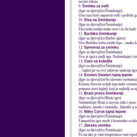
novim stilom.
9.
Šminka za selfi
(Igre za djevojčice/Šminkanje)
Ova cura hoće napraviti selfi i podeliti g
10.
Elsa na šminkanju
(Igre za djevojčice/Šminkanje)
Elsa treba totalni make over i to da bud
11.
Barbika šminkanje
(Igre za djevojčice/Barbie igrice)
Ovo Barbiku treba srediti lepo , onako k
12.
Spremna za sminku
(Igre za djevojčice/Šminkanje)
Ovo je igrica mejk apa. Našminkajte i sr
13.
Cure sa koledža
(Igre za djevojčice/Šminkanje)
... izgled jer su ovo zabavne
makeup
igre
14.
Kristen Stewart tajna lepote
(Igre za djevojčice/Sa slavnim osobama)
Kristen Stewart uvijek ima malo vremena.
potpuno novi izgled, koji je najbolji za n
15.
Bratz pravo šminkanje
(Igre za djevojčice/Bratz igre)
Našminkajte Bratz u novom stilu i puno se 
maškaru, sjenilo i rumenilo. Također u se
16.
Miley Cyrus tajna lepote
(Igre za djevojčice/Šminkanje)
Fantastična igra mode i kozmetike sa ido
17.
Zimska sminka
(Igre za djevojčice/Šminkanje)
Pa sta ako je vani temperatura vani ispo