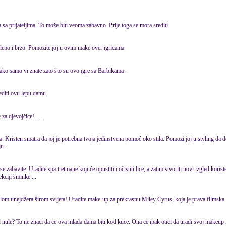
a sa prijateljima. To može biti veoma zabavno. Prije toga se mora srediti.
e lepo i brzo. Pomozite joj u ovim make over igricama.
ako samo vi znate zato što su ovo igre sa Barbikama .
editi ovu lepu damu.
 za djevojčice! ...
 Kristen smatra da joj je potrebna tvoja jedinstvena pomoć oko stila. Pomozi joj u styling da d
ju.
zabavite. Uradite spa tretmane koji će opustiti i očistiti lice, a zatim stvoriti novi izgled korist
kciji šminke ...
lom tinejdžera širom svijeta! Uradite make-up za prekrasnu Miley Cyrus, koja je prava filmska 
d nule? To ne znaci da ce ova mlada dama biti kod kuce. Ona ce ipak otici da uradi svoj
makeup