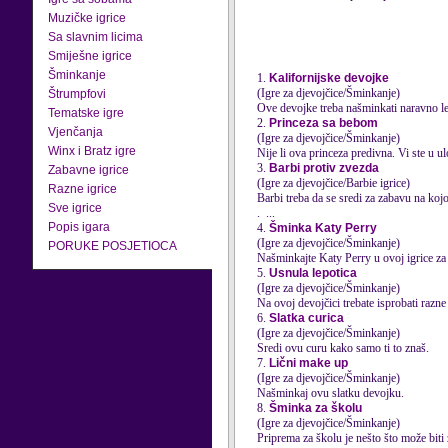
Muzičke igrice
Sa slavnim licima
Smiješne igrice
Šminkanje
1.
Kalifornijske devojke
(Igre za djevojčice/Šminkanje)
Štrumpfovi
Ove devojke treba našminkati naravno l
Tematske igre
2.
Princeza sa bebom
Vjenčanja
(Igre za djevojčice/Šminkanje)
Winx i Bratz igre
Nije li ova princeza predivna. Vi ste u u
3.
Barbi protiv zvezda
Zabavne igrice
(Igre za djevojčice/Barbie igrice)
Razne igrice
Barbi treba da se sredi za zabavu na koj
Sve igrice
. ...
Popis igara
4.
Šminka Katy Perry
(Igre za djevojčice/Šminkanje)
PORUKE POSJETIOCA
Našminkajte Katy Perry u ovoj igrice za
5.
Usnula lepotica
(Igre za djevojčice/Šminkanje)
Na ovoj devojčici trebate isprobati razn
6.
Slatka curica
(Igre za djevojčice/Šminkanje)
Sredi ovu curu kako samo ti to znaš.
7.
Lični make up
(Igre za djevojčice/Šminkanje)
Našminkaj ovu slatku devojku.
8.
Šminka za školu
(Igre za djevojčice/Šminkanje)
Priprema za školu je nešto što može biti