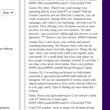
#####://###.youtube####/watch?v=UEooLHpFYW0
Louise:
Hey there, What if you could manage your
marketing directly from ChatGPT or Claude? With the
Letstok Connector and our Meta Ads Connector, you can
create social posts, manage Meta Ads, brainstorm new
campaigns, and control your marketing—all from your AI
assistant. We're offering a free 30-minute session to show
you how it works using your own business. No sales
pressure—just a practical walkthrough and answers to your
questions. *** Reserve your free session: #####://calendar
Camila:
Hey, I came across your website and noticed
something interesting. The business feels solid, but the
gre
makeup
visual identity doesn't feel fully aligned yet. Things like the
logo, colors, and overall style could work together more
consistently. It's a small detail, but it has a big impact on
how people recognize and remember a brand. If you'd like, I
can share a few quick observations. Here’s my portfolio:
#####://tinyurl####/CamilaM-Brand-Designer Camila
Gemma:
Hi, I’m reaching out because we help brands
connected to igricezadevojcice#### build authority on
Instagram. We use our customized AI system, mixed with
natural manual interaction to drive niche-relevant followers
to your page safely. Open to finding out more about this?
Gemma
Dedra:
Boost your Igricezadevojcice Com website’s traffic
with AI! Watch this to learn more:
#####://###.youtube####/watch?v=UEooLHpFYW0
s potpuno
swan17lol:
pozdrav. zasto ne mogu vise da imam pristup