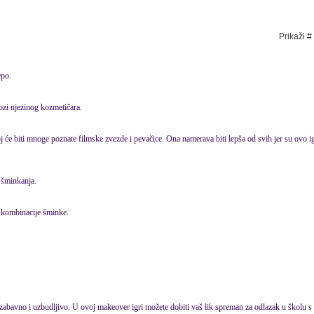
Prikaži #
epo.
lozi njezinog kozmetičara.
oj će biti mnoge poznate filmske zvezde i pevačice. Ona namerava biti lepša od svih jer su ovo i
 šminkanja.
e kombinacije šminke.
 zabavno i uzbudljivo. U ovoj makeover igri možete dobiti vaš lik spreman za odlazak u školu 