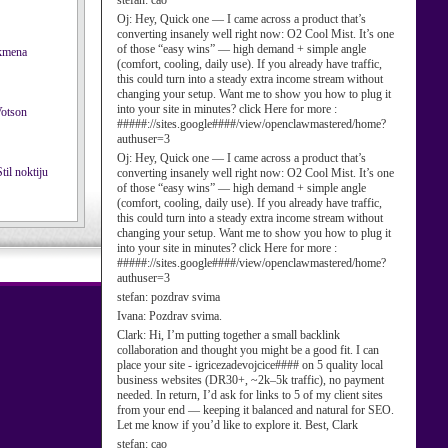
stefan:
cao
Oj:
Hey, Quick one — I came across a product that’s
converting insanely well right now: O2 Cool Mist. It’s one
of those “easy wins” — high demand + simple angle
(comfort, cooling, daily use). If you already have traffic,
this could turn into a steady extra income stream without
changing your setup. Want me to show you how to plug it
into your site in minutes? click Here for more :
#####://sites.google####/view/openclawmastered/home?
authuser=3
Oj:
Hey, Quick one — I came across a product that’s
converting insanely well right now: O2 Cool Mist. It’s one
of those “easy wins” — high demand + simple angle
(comfort, cooling, daily use). If you already have traffic,
this could turn into a steady extra income stream without
changing your setup. Want me to show you how to plug it
into your site in minutes? click Here for more :
#####://sites.google####/view/openclawmastered/home?
authuser=3
stefan:
pozdrav svima
Ivana:
Pozdrav svima.
Clark:
Hi, I’m putting together a small backlink
collaboration and thought you might be a good fit. I can
place your site - igricezadevojcice#### on 5 quality local
business websites (DR30+, ~2k–5k traffic), no payment
needed. In return, I’d ask for links to 5 of my client sites
from your end — keeping it balanced and natural for SEO.
Let me know if you’d like to explore it. Best, Clark
stefan:
cao