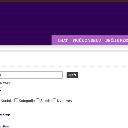
CHAT
PRIČE ZA DECU
DEČIJE PE
Traži
a fraza
Kontakti
Kategorije
Sekcije
Izvori vesti
akeup
ultata.