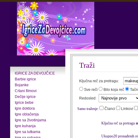
Traži
IGRICE ZA DEVOJČICE
Barbie igrice
Ključna reč za pretragu:
Bojanke
Sve reči
Bilo koja reč
Tačn
Crtani filmovi
Dečije igrice
Redosled:
Igrice bebe
Igre doktora
Samo traženje:
Članci
Linkovi
Igre oblačenja
Igre sa životinjama
Ključna reč za pretragu
m
Igre kuhanja
Igre sa lutkama
Ukupno20 pronađenih rez
Igre sa sobama