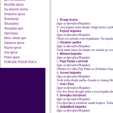
Muzičke igrice
Sa slavnim licima
Smiješne igrice
Šminkanje
1.
Draga krava
(Igre za djevojčice/Bojanke)
Štrumpfovi
U ovoj bojanci treba
obojiti
i dragu kravu i prek
Tematske igre
2.
Pejzaž bojanka
Vjenčanja
(Igre za djevojčice/Bojanke)
Winx i Bratz igre
Oboji ovu prirodu ovim bojankama. Na raspolag
3.
Dizajner patika
Zabavne igrice
(Igre za djevojčice/Bojanke)
Razne igrice
Ovde imate šansu da obojite ove teniske po s
Sve igrice
4.
Minioni bojanke
Popis igara
(Igre za djevojčice/Bojanke)
5.
Pajo Patak u prirodi
PORUKE POSJETIOCA
(Igre za djevojčice/Bojanke)
Obojite ovu sliku Paje Patka sa olovkama i boj
6.
Azrael bojanke
(Igre za djevojčice/Bojanke)
Ovde treba
obojiti
mačka Azraela iz crtanog film
7.
Ana i Elza
(Igre za djevojčice/Bojanke)
Ove dve divne devojke treba u ovoj bojanki
obo
8.
Devojka istraživač
(Igre za djevojčice/Bojanke)
Ova djevojka je istraživač raznih krajeva. Treb
9.
Zaljubljeni bajanka
(Igre za djevojčice/Bojanke)