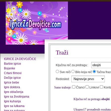
Traži
IGRICE ZA DEVOJČICE
Barbie igrice
Ključna reč za pretragu:
Bojanke
Sve reči
Bilo koja reč
Tačna fraz
Crtani filmovi
Dečije igrice
Redosled:
Igrice bebe
Igre doktora
Samo traženje:
Članci
Linkovi
Kont
Igre oblačenja
Igre sa životinjama
Ključna reč za pretragu
obojiti
Igre kuhanja
Igre sa lutkama
Ukupno17 pronađenih rezultata
Igre sa sobama