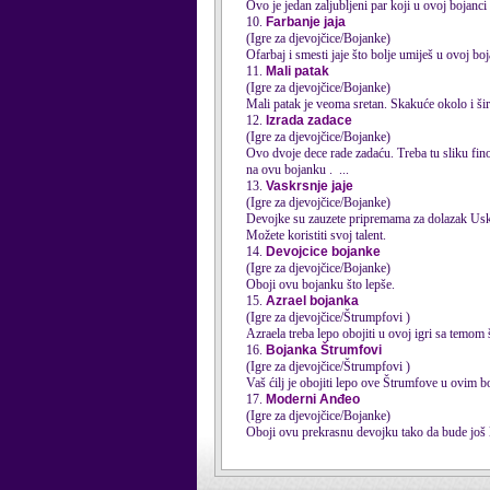
Ovo je jedan zaljubljeni par koji u ovoj bojanci
10.
Farbanje jaja
(Igre za djevojčice/Bojanke)
Ofarbaj i smesti jaje što bolje umiješ u ovoj boj
11.
Mali patak
(Igre za djevojčice/Bojanke)
Mali patak je veoma sretan. Skakuće okolo i šir
12.
Izrada zadace
(Igre za djevojčice/Bojanke)
Ovo dvoje dece rade zadaću. Treba tu sliku fi
na ovu bojanku . ...
13.
Vaskrsnje jaje
(Igre za djevojčice/Bojanke)
Devojke su zauzete pripremama za dolazak Uskrsa
Možete koristiti svoj talent.
14.
Devojcice bojanke
(Igre za djevojčice/Bojanke)
Oboji ovu bojanku što lepše.
15.
Azrael bojanka
(Igre za djevojčice/Štrumpfovi )
Azraela treba lepo
obojiti
u ovoj igri sa temom 
16.
Bojanka Štrumfovi
(Igre za djevojčice/Štrumpfovi )
Vaš ćilj je
obojiti
lepo ove Štrumfove u ovim bo
17.
Moderni Anđeo
(Igre za djevojčice/Bojanke)
Oboji ovu prekrasnu devojku tako da bude još 