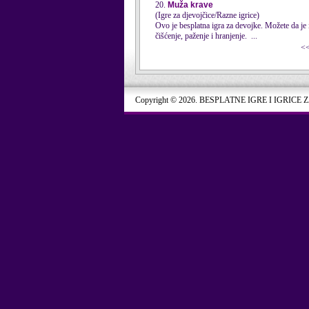
20.
Muža krave
(Igre za djevojčice/Razne igrice)
Ovo je besplatna igra za devojke. Možete da je
čišćenje, paženje i hranjenje. ...
<
Copyright © 2026. BESPLATNE IGRE I IGRICE 