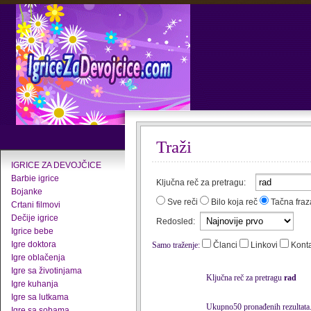
Traži
IGRICE ZA DEVOJČICE
Barbie igrice
Ključna reč za pretragu:
Bojanke
Sve reči
Bilo koja reč
Tačna fraz
Crtani filmovi
Dečije igrice
Redosled:
Igrice bebe
Igre doktora
Samo traženje:
Članci
Linkovi
Kont
Igre oblačenja
Igre sa životinjama
Ključna reč za pretragu
rad
Igre kuhanja
Igre sa lutkama
Ukupno50 pronađenih rezultata
Igre sa sobama