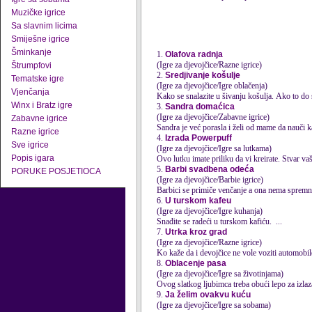
Muzičke igrice
Sa slavnim licima
Smiješne igrice
Šminkanje
1.
Olafova radnja
(Igre za djevojčice/Razne igrice)
Štrumpfovi
2.
Sredjivanje košulje
Tematske igre
(Igre za djevojčice/Igre oblačenja)
Vjenčanja
Kako se snalazite u šivanju košulja. Ako to do
Winx i Bratz igre
3.
Sandra domaćica
(Igre za djevojčice/Zabavne igrice)
Zabavne igrice
Sandra je već porasla i želi od mame da nauči 
Razne igrice
4.
Izrada Powerpuff
Sve igrice
(Igre za djevojčice/Igre sa lutkama)
Popis igara
Ovo lutku imate priliku da vi kreirate. Stvar va
5.
Barbi svadbena odeća
PORUKE POSJETIOCA
(Igre za djevojčice/Barbie igrice)
Barbici se primiče venčanje a ona nema spremn
6.
U turskom kafeu
(Igre za djevojčice/Igre kuhanja)
Snađite se
rad
eći u turskom kafiću. ...
7.
Utrka kroz grad
(Igre za djevojčice/Razne igrice)
Ko kaže da i devojčice ne vole voziti automobi
8.
Oblacenje pasa
(Igre za djevojčice/Igre sa životinjama)
Ovog slatkog ljubimca treba obući lepo za izlaz
9.
Ja želim ovakvu kuću
(Igre za djevojčice/Igre sa sobama)