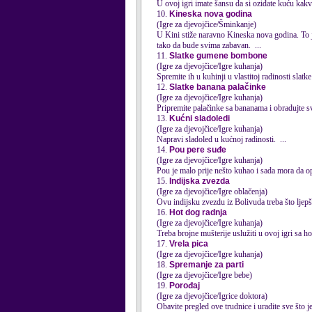
U ovoj igri imate šansu da si ozidate kuću kakv
10.
Kineska nova godina
(Igre za djevojčice/Šminkanje)
U Kini stiže naravno Kineska nova godina. To 
tako da bude svima zabavan. ...
11.
Slatke gumene bombone
(Igre za djevojčice/Igre kuhanja)
Spremite ih u kuhinji u vlastitoj
rad
inosti slatk
12.
Slatke banana palačinke
(Igre za djevojčice/Igre kuhanja)
Pripremite palačinke sa bananama i ob
rad
ujte s
13.
Kućni sladoledi
(Igre za djevojčice/Igre kuhanja)
Napravi sladoled u kućnoj
rad
inosti. ...
14.
Pou pere suđe
(Igre za djevojčice/Igre kuhanja)
Pou je malo prije nešto kuhao i sada mora da 
15.
Indijska zvezda
(Igre za djevojčice/Igre oblačenja)
Ovu indijsku zvezdu iz Bolivuda treba što ljepše
16.
Hot dog radnja
(Igre za djevojčice/Igre kuhanja)
Treba brojne mušterije uslužiti u ovoj igri sa 
17.
Vrela pica
(Igre za djevojčice/Igre kuhanja)
18.
Spremanje za parti
(Igre za djevojčice/Igre bebe)
19.
Porođaj
(Igre za djevojčice/Igrice doktora)
Obavite pregled ove trudnice i u
rad
ite sve što j