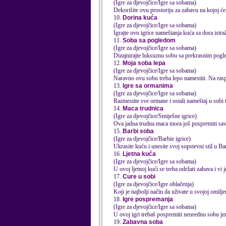
(Igre za djevojčice/Igre sa sobama)
Dekorišite ovu prostoriju za zabavu na kojoj će s
10.
Dorina kuća
(Igre za djevojčice/Igre sa sobama)
Igrajte ovu igrice nameštanja kuća sa dora istraž
11.
Soba sa pogledom
(Igre za djevojčice/Igre sa sobama)
Dizajnirajte luksuznu sobu sa prekrasnim pogle
12.
Moja soba lepa
(Igre za djevojčice/Igre sa sobama)
Naravno ovu sobu treba lepo namestiti. Na rasp
13.
Igre sa ormanima
(Igre za djevojčice/Igre sa sobama)
Razmestite sve ormane i ostali nameštaj u sobi
14.
Maca trudnica
(Igre za djevojčice/Smiješne igrice)
Ova jadna trudna maca mora još pospremiti sav
15.
Barbi soba
(Igre za djevojčice/Barbie igrice)
Ukrasite kuću i unesite svoj sopstevni stil u B
16.
Ljetna kuća
(Igre za djevojčice/Igre sa sobama)
U ovoj ljetnoj kući se treba održati zabava i vi je
17.
Cure u sobi
(Igre za djevojčice/Igre oblačenja)
Koji je najbolji način da uživate u svojoj omilje
18.
Igre pospremanja
(Igre za djevojčice/Igre sa sobama)
U ovoj igri trebaš pospremiti neurednu sobu j
19.
Zabavna soba