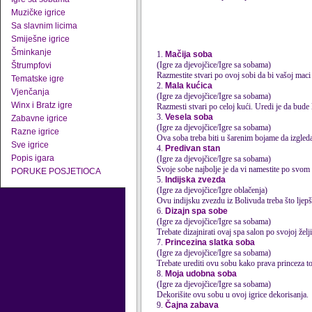
Muzičke igrice
Sa slavnim licima
Smiješne igrice
Šminkanje
1.
Mačija soba
(Igre za djevojčice/Igre sa sobama)
Štrumpfovi
Razmestite stvari po ovoj sobi da bi vašoj maci
Tematske igre
2.
Mala kućica
Vjenčanja
(Igre za djevojčice/Igre sa sobama)
Winx i Bratz igre
Razmesti stvari po celoj kući. Uredi je da bude
3.
Vesela soba
Zabavne igrice
(Igre za djevojčice/Igre sa sobama)
Razne igrice
Ova
soba
treba biti u šarenim bojame da izgleda 
Sve igrice
4.
Predivan stan
Popis igara
(Igre za djevojčice/Igre sa sobama)
Svoje sobe najbolje je da vi namestite po svom
PORUKE POSJETIOCA
5.
Indijska zvezda
(Igre za djevojčice/Igre oblačenja)
Ovu indijsku zvezdu iz Bolivuda treba što ljepš
6.
Dizajn spa sobe
(Igre za djevojčice/Igre sa sobama)
Trebate dizajnirati ovaj spa salon po svojoj želji
7.
Princezina slatka soba
(Igre za djevojčice/Igre sa sobama)
Trebate urediti ovu sobu kako prava princeza to
8.
Moja udobna soba
(Igre za djevojčice/Igre sa sobama)
Dekorišite ovu sobu u ovoj igrice dekorisanja.
9.
Čajna zabava