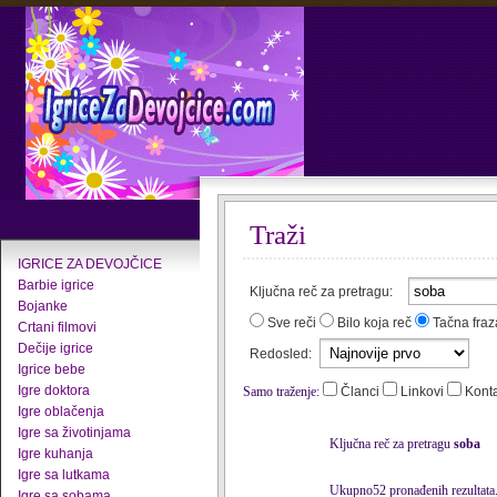
Traži
IGRICE ZA DEVOJČICE
Barbie igrice
Ključna reč za pretragu:
Bojanke
Sve reči
Bilo koja reč
Tačna fraz
Crtani filmovi
Dečije igrice
Redosled:
Igrice bebe
Igre doktora
Samo traženje:
Članci
Linkovi
Kont
Igre oblačenja
Igre sa životinjama
Ključna reč za pretragu
soba
Igre kuhanja
Igre sa lutkama
Ukupno52 pronađenih rezultata
Igre sa sobama