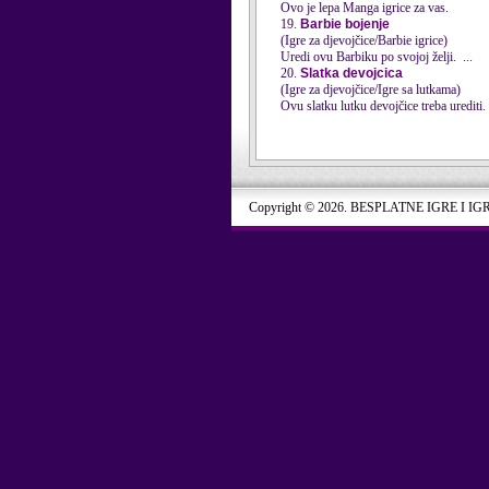
Ovo je lepa Manga igrice za vas.
19.
Barbie bojenje
(Igre za djevojčice/Barbie igrice)
Uredi
ovu Barbiku po svojoj želji. ...
20.
Slatka devojcica
(Igre za djevojčice/Igre sa lutkama)
Ovu slatku lutku devojčice treba
uredi
ti
Copyright © 2026. BESPLATNE IGRE I IG