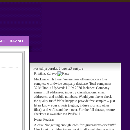
SME
RAZNO
Poslednja poruka:
1 dan, 23 sati pre
Kristina:
Zdravo
Mackenzie:
Hi there, We are now offering access to a
complete worldwide company database. Total companies:
32 Million + Updated: 1 July 2026 Includes: Company
names, full addresses, industry classifications, email
addresses, and mobile numbers. Would you like to check
the quality first? We're happy to provide free samples – just
let us know your criteria (region, industry, or any other
filter), and we'll send them over. For the full dataset, secure
checkout is available via PayPal. L
Ivana:
Pozdrav
Alecia:
Not getting enough leads for igricezadevojcice####?
Check out this video to see our AI traffic solution in action: