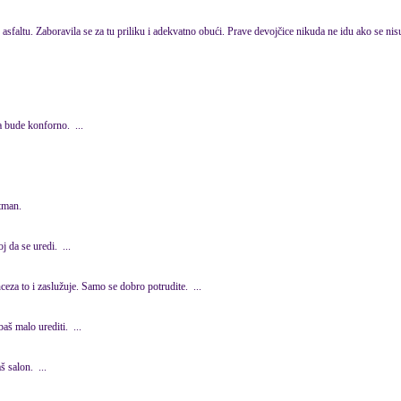
 asfaltu. Zaboravila se za tu priliku i adekvatno obući. Prave devojčice nikuda ne idu ako se ni
a bude konforno. ...
etman.
oj da se
uredi
. ...
ceza to i zaslužuje. Samo se dobro potrudite. ...
rebaš malo
uredi
ti. ...
š salon. ...