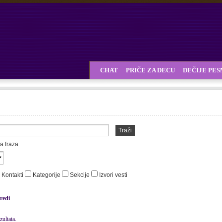
CHAT
PRIČE ZA DECU
DEČIJE PE
Traži
a fraza
Kontakti
Kategorije
Sekcije
Izvori vesti
redi
ultata.