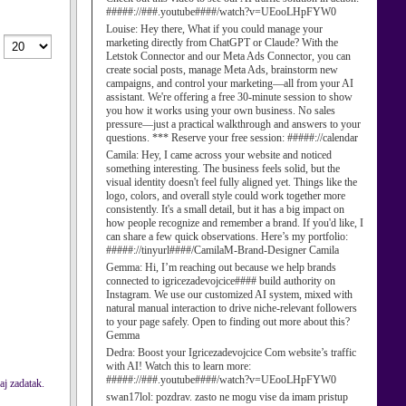
#####://###.youtube####/watch?v=UEooLHpFYW0
Louise:
Hey there, What if you could manage your
marketing directly from ChatGPT or Claude? With the
Letstok Connector and our Meta Ads Connector, you can
create social posts, manage Meta Ads, brainstorm new
campaigns, and control your marketing—all from your AI
assistant. We're offering a free 30-minute session to show
you how it works using your own business. No sales
pressure—just a practical walkthrough and answers to your
questions. *** Reserve your free session: #####://calendar
Camila:
Hey, I came across your website and noticed
something interesting. The business feels solid, but the
visual identity doesn't feel fully aligned yet. Things like the
logo, colors, and overall style could work together more
consistently. It's a small detail, but it has a big impact on
how people recognize and remember a brand. If you'd like, I
can share a few quick observations. Here’s my portfolio:
#####://tinyurl####/CamilaM-Brand-Designer Camila
Gemma:
Hi, I’m reaching out because we help brands
connected to igricezadevojcice#### build authority on
Instagram. We use our customized AI system, mixed with
natural manual interaction to drive niche-relevant followers
to your page safely. Open to finding out more about this?
Gemma
Dedra:
Boost your Igricezadevojcice Com website’s traffic
with AI! Watch this to learn more:
#####://###.youtube####/watch?v=UEooLHpFYW0
aj zadatak.
swan17lol:
pozdrav. zasto ne mogu vise da imam pristup