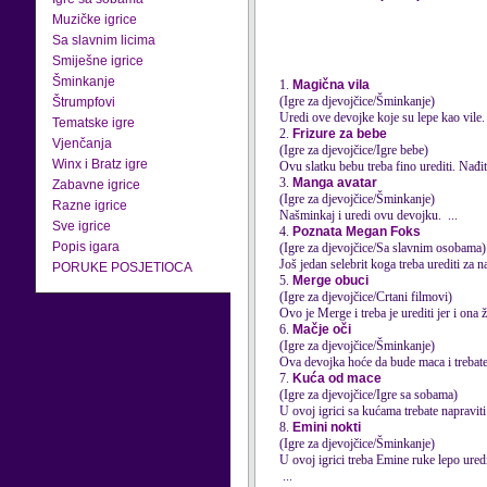
Muzičke igrice
Sa slavnim licima
Smiješne igrice
Šminkanje
1.
Magična vila
(Igre za djevojčice/Šminkanje)
Štrumpfovi
Uredi
ove devojke koje su lepe kao vile. 
Tematske igre
2.
Frizure za bebe
Vjenčanja
(Igre za djevojčice/Igre bebe)
Winx i Bratz igre
Ovu slatku bebu treba fino
uredi
ti. Nađi
3.
Manga avatar
Zabavne igrice
(Igre za djevojčice/Šminkanje)
Razne igrice
Našminkaj i
uredi
ovu devojku. ...
Sve igrice
4.
Poznata Megan Foks
Popis igara
(Igre za djevojčice/Sa slavnim osobama)
Još jedan selebrit koga treba
uredi
ti za n
PORUKE POSJETIOCA
5.
Merge obuci
(Igre za djevojčice/Crtani filmovi)
Ovo je Merge i treba je
uredi
ti jer i ona 
6.
Mačje oči
(Igre za djevojčice/Šminkanje)
Ova devojka hoće da bude maca i trebate 
7.
Kuća od mace
(Igre za djevojčice/Igre sa sobama)
U ovoj igrici sa kućama trebate napraviti
8.
Emini nokti
(Igre za djevojčice/Šminkanje)
U ovoj igrici treba Emine ruke lepo
ured
...