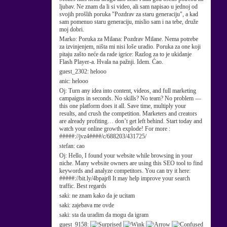
ljubav. Ne znam da li si video, ali sam napisao u jednoj od
svojih prošlih poruka "Pozdrav za staru generaciju", a kad
sam pomenuo staru generaciju, mislio sam i na tebe, druže
moj dobri.
Marko:
Poruka za Milana: Pozdrav Milane. Nema potrebe
za izvinjenjem, ništa mi nisi loše uradio. Poruka za one koji
pitaju zašto neće da rade igrice: Razlog za to je ukidanje
Flash Player-a. Hvala na pažnji. Idem. Ćao.
guest_2302:
helooo
anic:
helooo
Oj:
Turn any idea into content, videos, and full marketing
campaigns in seconds. No skills? No team? No problem —
this one platform does it all. Save time, multiply your
results, and crush the competition. Marketers and creators
are already profiting… don’t get left behind. Start today and
watch your online growth explode! For more :
#####://jvz4####/c/688203/431725/
stefan:
cao
Oj:
Hello, I found your website while browsing in your
niche. Many website owners are using this SEO tool to find
keywords and analyze competitors. You can try it here:
#####://bit.ly/4bpajr8 It may help improve your search
traffic. Best regards
saki:
ne znam kako da je ucitam
saki:
zajebava me ovde
saki:
sta da uradim da mogu da igram
guest_9158: