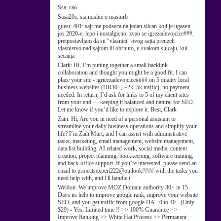
Ssa:
cao
Sasa20c:
sta mislite o masturb
guest_401:
sajt me podseca na jedan slican koji je ugasen
jos 2020-e, lepo i nostalgicno, zvao se igrezadevojcice###,
pretpostavljam da su "vlasnici" ovog sajta preuzeli
vlasnistvo nad sajtom ili obrnuto, u svakom slucaju, kul
secanja
Clark:
Hi, I’m putting together a small backlink
collaboration and thought you might be a good fit. I can
place your site - igricezadevojcice#### on 5 quality local
business websites (DR30+, ~2k–5k traffic), no payment
needed. In return, I’d ask for links to 5 of my client sites
from your end — keeping it balanced and natural for SEO.
Let me know if you’d like to explore it. Best, Clark
Zain:
Hi, Are you in need of a personal assistant to
streamline your daily business operations and simplify your
life? I’m Zain Murt, and I can assist with administrative
tasks, marketing, email management, website management,
data list building, AI related work, social media, content
creation, project planning, bookkeeping, software training,
and back-office support. If you’re interested, please send an
email to projectsexpert222@outlook#### with the tasks you
need help with, and I'll handle t
Weldon:
We improve MOZ Domain authority 30+ in 15
Days its help to improve google rank, improve your website
SEO, and you get traffic from google DA - 0 to 40 - (Only
$29) - Yes, Limited time !! >> 100% Guarantee >>
Improve Ranking >> White Hat Process >> Permanent