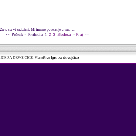
. Za to ste vi zaduženi. Mi imamo poverenje u vas. ...
<<
Početak
<
Prethodna
1
2
3
Sledeća
>
Kraj
>>
RICE ZA DEVOJCICE. Vlasništvo
Igre za devojčice