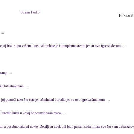
Strana 1 od 3
Prikaži #
...
te joj frizuru po vašem ukusu ali trebate je i kompletnu srediti jer su ovo igre sa decom. ...
astup. ...
želi biti atraktivna. ...
joj pomoći tako što ćete je našminkati i
uredi
ti jer su ovo igre sa šminkom. ...
 i
uredi
ti kuću u kojoj će boraviti vaša maca. ...
i
ti, a posebno lakirati nokte. Detalji su uvek bili bitni pa su i sada. Imate sve što vam treba za ov