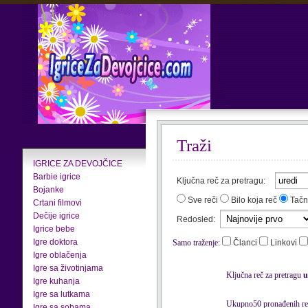
Traži
IGRICE ZA DEVOJČICE
Barbie igrice
Ključna reč za pretragu:
Bojanke
Sve reči
Bilo koja reč
Tačn
Crtani filmovi
Dečije igrice
Redosled:
Igrice bebe
Igre doktora
Samo traženje:
Članci
Linkovi
Igre oblačenja
Igre sa životinjama
Ključna reč za pretragu
u
Igre kuhanja
Igre sa lutkama
Ukupno50 pronađenih rez
Igre sa sobama