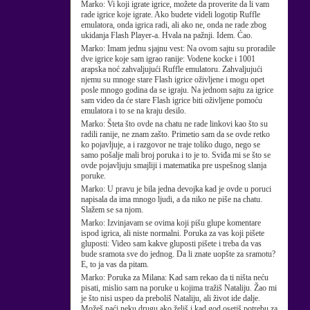
Marko:
Vi koji igrate igrice, možete da proverite da li vam
rade igrice koje igrate. Ako budete videli logotip Ruffle
emulatora, onda igrica radi, ali ako ne, onda ne rade zbog
ukidanja Flash Player-a. Hvala na pažnji. Idem. Ćao.
Marko:
Imam jednu sjajnu vest: Na ovom sajtu su proradile
dve igrice koje sam igrao ranije: Vodene kocke i 1001
arapska noć zahvaljujući Ruffle emulatoru. Zahvaljujući
njemu su mnoge stare Flash igrice oživljene i mogu opet
posle mnogo godina da se igraju. Na jednom sajtu za igrice
sam video da će stare Flash igrice biti oživljene pomoću
emulatora i to se na kraju desilo.
Marko:
Šteta što ovde na chatu ne rade linkovi kao što su
radili ranije, ne znam zašto. Primetio sam da se ovde retko
ko pojavljuje, a i razgovor ne traje toliko dugo, nego se
samo pošalje mali broj poruka i to je to. Sviđa mi se što se
ovde pojavljuju smajliji i matematika pre uspešnog slanja
poruke.
Marko:
U pravu je bila jedna devojka kad je ovde u poruci
napisala da ima mnogo ljudi, a da niko ne piše na chatu.
Slažem se sa njom.
Marko:
Izvinjavam se ovima koji pišu glupe komentare
ispod igrica, ali niste normalni. Poruka za vas koji pišete
gluposti: Video sam kakve gluposti pišete i treba da vas
bude sramota sve do jednog. Da li znate uopšte za sramotu?
E, to ja vas da pitam.
Marko:
Poruka za Milana: Kad sam rekao da ti ništa neću
pisati, mislio sam na poruke u kojima tražiš Nataliju. Žao mi
je što nisi uspeo da preboliš Nataliju, ali život ide dalje.
Možeš naći neku drugu ako želiš i kad god osetiš potrebu za