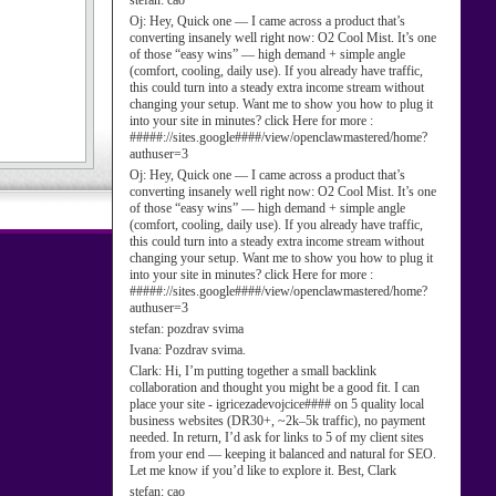
stefan:
cao
Oj:
Hey, Quick one — I came across a product that’s
converting insanely well right now: O2 Cool Mist. It’s one
of those “easy wins” — high demand + simple angle
(comfort, cooling, daily use). If you already have traffic,
this could turn into a steady extra income stream without
changing your setup. Want me to show you how to plug it
into your site in minutes? click Here for more :
#####://sites.google####/view/openclawmastered/home?
authuser=3
Oj:
Hey, Quick one — I came across a product that’s
converting insanely well right now: O2 Cool Mist. It’s one
of those “easy wins” — high demand + simple angle
(comfort, cooling, daily use). If you already have traffic,
this could turn into a steady extra income stream without
changing your setup. Want me to show you how to plug it
into your site in minutes? click Here for more :
#####://sites.google####/view/openclawmastered/home?
authuser=3
stefan:
pozdrav svima
Ivana:
Pozdrav svima.
Clark:
Hi, I’m putting together a small backlink
collaboration and thought you might be a good fit. I can
place your site - igricezadevojcice#### on 5 quality local
business websites (DR30+, ~2k–5k traffic), no payment
needed. In return, I’d ask for links to 5 of my client sites
from your end — keeping it balanced and natural for SEO.
Let me know if you’d like to explore it. Best, Clark
stefan:
cao