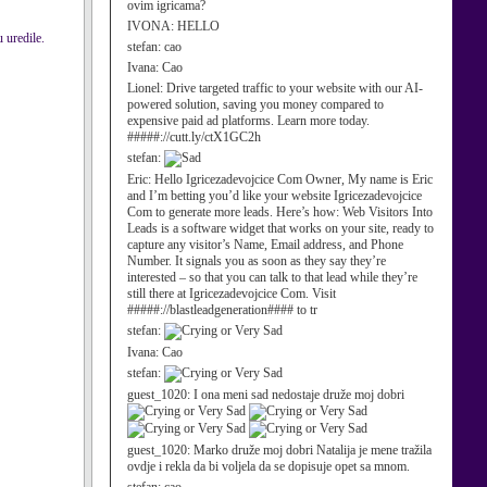
ovim igricama?
IVONA:
HELLO
su
uredi
le.
stefan:
cao
Ivana:
Cao
Lionel:
Drive targeted traffic to your website with our AI-
powered solution, saving you money compared to
expensive paid ad platforms. Learn more today.
#####://cutt.ly/ctX1GC2h
stefan:
Eric:
Hello Igricezadevojcice Com Owner, My name is Eric
and I’m betting you’d like your website Igricezadevojcice
Com to generate more leads. Here’s how: Web Visitors Into
Leads is a software widget that works on your site, ready to
capture any visitor’s Name, Email address, and Phone
Number. It signals you as soon as they say they’re
interested – so that you can talk to that lead while they’re
still there at Igricezadevojcice Com. Visit
#####://blastleadgeneration#### to tr
stefan:
Ivana:
Cao
stefan:
guest_1020:
I ona meni sad nedostaje druže moj dobri
guest_1020:
Marko druže moj dobri Natalija je mene tražila
ovdje i rekla da bi voljela da se dopisuje opet sa mnom.