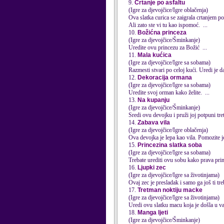
9.
Crtanje po asfaltu
(Igre za djevojčice/Igre oblačenja)
Ova slatka curica se zaigrala crtanjem po
Ali zato ste vi tu kao ispomoć. ...
10.
Božićna princeza
(Igre za djevojčice/Šminkanje)
Uredi
te ovu princezu za Božić ...
11.
Mala kućica
(Igre za djevojčice/Igre sa sobama)
Razmesti stvari po celoj kući.
Uredi
je d
12.
Dekoracija ormana
(Igre za djevojčice/Igre sa sobama)
Uredi
te svoj orman kako želite. ...
13.
Na kupanju
(Igre za djevojčice/Šminkanje)
Sredi ovu devojku i pruži joj potpuni tr
14.
Zabava vila
(Igre za djevojčice/Igre oblačenja)
Ova devojka je lepa kao vila. Pomozite j
15.
Princezina slatka soba
(Igre za djevojčice/Igre sa sobama)
Trebate
uredi
ti ovu sobu kako prava prin
16.
Ljupki zec
(Igre za djevojčice/Igre sa životinjama)
Ovaj zec je presladak i samo ga još ti t
17.
Tretman noktiju macke
(Igre za djevojčice/Igre sa životinjama)
Uredi
ovu slatku macu koja je došla u va
18.
Manga ljeti
(Igre za djevojčice/Šminkanje)