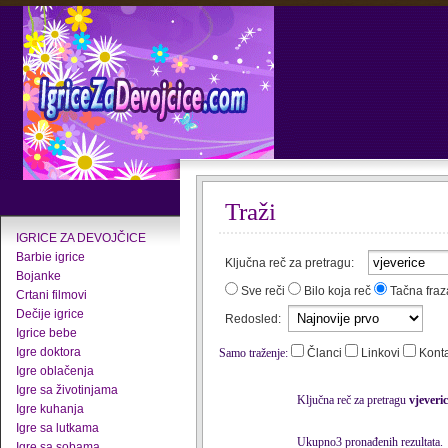
Traži
IGRICE ZA DEVOJČICE
Barbie igrice
Ključna reč za pretragu:
Bojanke
Sve reči
Bilo koja reč
Tačna fraz
Crtani filmovi
Dečije igrice
Redosled:
Igrice bebe
Igre doktora
Samo traženje:
Članci
Linkovi
Kont
Igre oblačenja
Igre sa životinjama
Ključna reč za pretragu
vjeveri
Igre kuhanja
Igre sa lutkama
Ukupno3 pronađenih rezultata.
Igre sa sobama