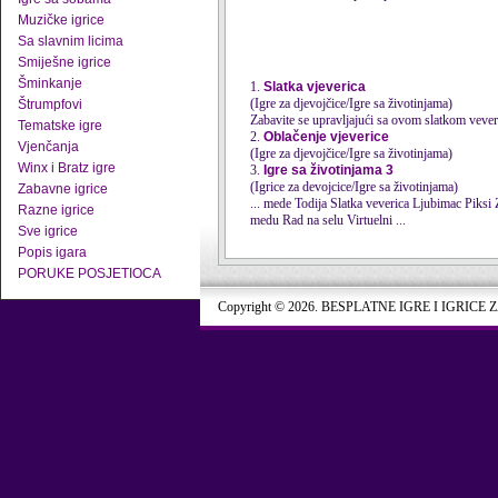
Muzičke igrice
Sa slavnim licima
Smiješne igrice
Šminkanje
1.
Slatka vjeverica
(Igre za djevojčice/Igre sa životinjama)
Štrumpfovi
Zabavite se upravljajući sa ovom slatkom veve
Tematske igre
2.
Oblačenje vjeverice
Vjenčanja
(Igre za djevojčice/Igre sa životinjama)
Winx i Bratz igre
3.
Igre sa životinjama 3
(Igrice za devojcice/Igre sa životinjama)
Zabavne igrice
Razne igrice
medu Rad na selu Virtuelni ...
Sve igrice
Popis igara
PORUKE POSJETIOCA
Copyright © 2026. BESPLATNE IGRE I IGRICE 