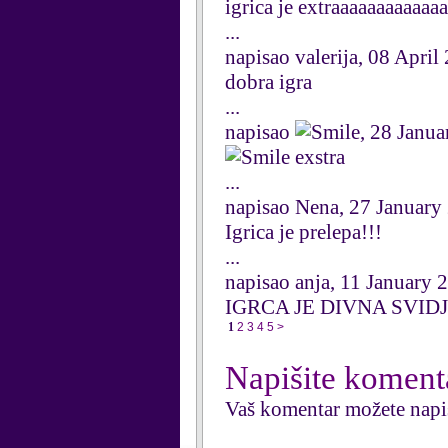
igrica je extraaaaaaaaaaaa
...
napisao valerija, 08 April
dobra igra
...
napisao
, 28 Janu
exstra
...
napisao Nena, 27 January
Igrica je prelepa!!!
...
napisao anja, 11 January 
IGRCA JE DIVNA SVIDJ
1
2
3
4
5
>
Napišite koment
Vaš komentar možete napi