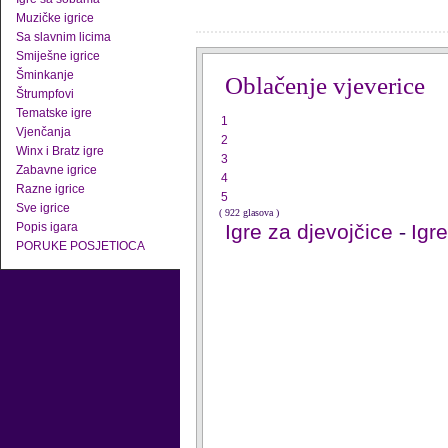
Muzičke igrice
Sa slavnim licima
Smiješne igrice
Šminkanje
Oblačenje vjeverice
Štrumpfovi
Tematske igre
1
Vjenčanja
2
Winx i Bratz igre
3
Zabavne igrice
4
Razne igrice
5
Sve igrice
( 922 glasova )
Popis igara
Igre za djevojčice
-
Igr
PORUKE POSJETIOCA