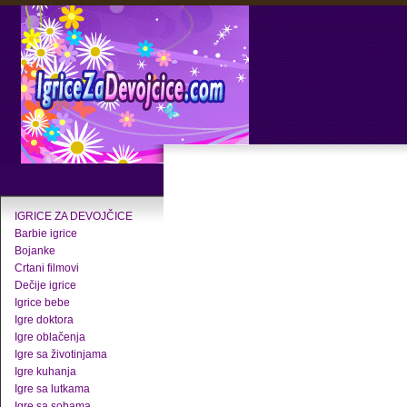
IGRICE ZA DEVOJČICE
Barbie igrice
Bojanke
Crtani filmovi
Dečije igrice
Igrice bebe
Igre doktora
Igre oblačenja
Igre sa životinjama
Igre kuhanja
Igre sa lutkama
Igre sa sobama