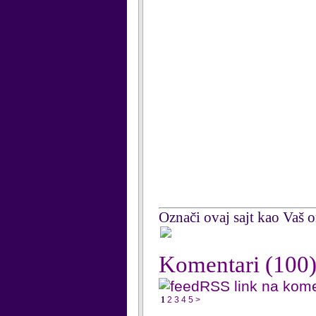
Označi ovaj sajt kao Vaš om
Komentari
(100
RSS link na kom
1
2
3
4
5
>
...