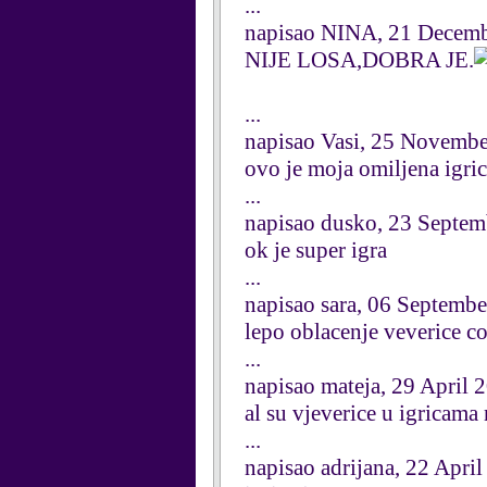
...
napisao NINA, 21 Decem
NIJE LOSA,DOBRA JE.
...
napisao Vasi, 25 Novemb
ovo je moja omiljena igric
...
napisao dusko, 23 Septe
ok je super igra
...
napisao sara, 06 Septemb
lepo oblacenje veverice coool 
...
napisao mateja, 29 April 
al su vjeverice u igricam
...
napisao adrijana, 22 Apri