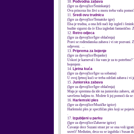
10.
Podvodna zabava
(Igre za djevojčice/Šminkanje)
Ova princeza što živi u moru treba vašu pomoć 
11.
Sredi ovu trudnicu
(Igre za djevojčice/Tematske igre)
Elsa je trudna, a ona želi naći lep izgled i šmin
budite sigurni da će Elsa izgledati fantastično. Z
12.
Retro odjeca
(Igre za djevojčice/Igre oblačenja)
Pravi se rođendanska
zabava
i vi ste pozvani.
Z
odjeveni. ...
13.
Priprema za bojenje
(Igre za djevojčice/Bojanke)
Uskori je karneval i šta vam je za to potrebno? 
bojenjem .
14.
Ljetna kuća
(Igre za djevojčice/Igre sa sobama)
U ovoj ljetnoj kući se treba održati
zabava
i vi j
15.
Juniorska zabava
(Igre za djevojčice/Igre oblačenja)
Maja je spremna da ide na juniorsku zabavu, ali 
savršenu haljinu to. Možete li joj pomoći da se 
16.
Harlemski ples
(Igre za djevojčice/Muzičke igrice)
Harlemski ples je specifičan ples koji se pojav
.
17.
Izgubljeni u parku
(Igre za djevojčice/Zabavne igrice)
Čuvanje dece Suzani strast jer se ona voli igra
usreći! Međutim, deca su se izgubila i Susan ih