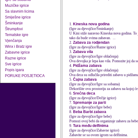
Muzičke igrice
Sa slavnim licima
Smiješne igrice
Šminkanje
1.
Kineska nova godina
(Igre za djevojčice/Šminkanje)
Štrumpfovi
U Kini stiže naravno Kineska nova godina. To je
Tematske igre
tako da bude svima
zabava
n. ...
Vjenčanja
2.
Zabava za rodjendan
Winx i Bratz igre
(Igre za djevojčice/Razne igrice)
3.
Zabava vila
Zabavne igrice
(Igre za djevojčice/Igre oblačenja)
Razne igrice
Ova devojka je lepa kao vila. Pomozite joj da se
Sve igrice
4.
Pidžama zabava
Popis igara
(Igre za djevojčice/Igre oblačenja)
Ova deca su odlučila prirediti zabavu u pidža
PORUKE POSJETIOCA
5.
Čajna zabava
(Igre za djevojčice/Igre sa sobama)
Dekorišite ovu prostoriju za zabavu na kojoj će s
6.
Srećna deca
(Igre za djevojčice/Dečije igrice)
7.
Spremanje za parti
(Igre za djevojčice/Igre bebe)
8.
Beba Barbi zabava
(Igre za djevojčice/Igre bebe)
Pomozi ovoj bebi da organizuje zabavu za bebe
9.
Tura među delfinima
(Igre za djevojčice/Zabavne igrice)
Zabavite se sa ovom igrom sa delfinima.