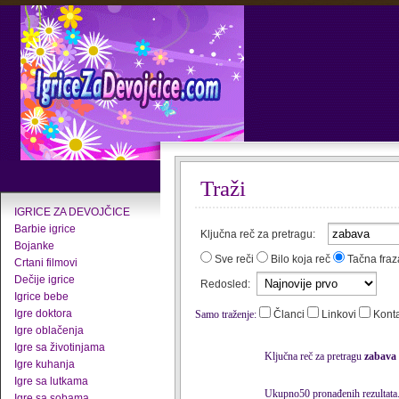
Traži
IGRICE ZA DEVOJČICE
Barbie igrice
Ključna reč za pretragu:
Bojanke
Sve reči
Bilo koja reč
Tačna fraz
Crtani filmovi
Dečije igrice
Redosled:
Igrice bebe
Igre doktora
Samo traženje:
Članci
Linkovi
Kont
Igre oblačenja
Igre sa životinjama
Ključna reč za pretragu
zabava
Igre kuhanja
Igre sa lutkama
Ukupno50 pronađenih rezultata
Igre sa sobama