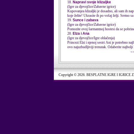
18.
Napravi svoje klizaljke
(Igre za djevojčice/Zabavne igrice)
Kupovanjea klizaljki je dosadno, ali sam ih nap
koje želite! Ukrasite ih po vošaj želji. Sretno sa
19.
Sunce i zabava
(Igre za djevojčice/Zabavne igrice)
Pomozite ovoj šarmantnoj hostesi da se pobrine 
20.
Elza i Ana
(Igre za djevojčice/Igre oblačenja)
Princezi Elzi i njenoj sestri Ani je potrebno n
ovo najuzbudljiviji trenutak. Odaberite najbolji h
<
Copyright © 2026. BESPLATNE IGRE I IGRICE 