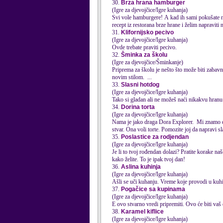
30.
Brza hrana hamburger
(Igre za djevojčice/Igre kuhanja)
Svi vole hamburgere! A kad ih sami pokušate n
recept iz restorana brze hrane i želim napraviti 
31.
Klifornijsko pecivo
(Igre za djevojčice/Igre kuhanja)
Ovde trebate praviti pecivo.
32.
Šminka za školu
(Igre za djevojčice/Šminkanje)
Priprema
za školu je nešto što može biti zabav
novim stilom. ...
33.
Slasni hotdog
(Igre za djevojčice/Igre kuhanja)
Tako si gladan ali ne možeš naći nikakvu hranu 
34.
Dorina torta
(Igre za djevojčice/Igre kuhanja)
Nama je jako draga Dora Explorer. Mi znamo da j
stvar. Ona voli torte. Pomozite joj da napravi sla
35.
Poslastice za rodjendan
(Igre za djevojčice/Igre kuhanja)
Je li to tvoj rođendan dolazi? Pratite korake naš
kako želite. To je ipak tvoj dan!
36.
Aslina kuhinja
(Igre za djevojčice/Igre kuhanja)
Ašli se uči kuhanju. Vreme koje provodi u kuhin
37.
Pogačice sa kupinama
(Igre za djevojčice/Igre kuhanja)
E ovo stvarno vredi pripremiti. Ovo će biti vaš o
38.
Karamel kiflice
(Igre za djevojčice/Igre kuhanja)