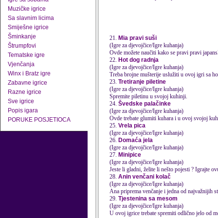
Muzičke igrice
Sa slavnim licima
Smiješne igrice
Šminkanje
21.
Mia pravi suši
(Igre za djevojčice/Igre kuhanja)
Štrumpfovi
Ovde možete naučiti kako se pravi pravi japanski s
Tematske igre
22.
Hot dog radnja
Vjenčanja
(Igre za djevojčice/Igre kuhanja)
Winx i Bratz igre
Treba brojne mušterije uslužiti u ovoj igri sa 
23.
Tretiranje piletine
Zabavne igrice
(Igre za djevojčice/Igre kuhanja)
Razne igrice
Spremite piletinu u svojoj kuhinji.
Sve igrice
24.
Švedske palačinke
Popis igara
(Igre za djevojčice/Igre kuhanja)
Ovde trebate glumiti kuhara i u ovoj svojoj kuh
PORUKE POSJETIOCA
25.
Vrela pica
(Igre za djevojčice/Igre kuhanja)
26.
Domaća jela
(Igre za djevojčice/Igre kuhanja)
27.
Minipice
(Igre za djevojčice/Igre kuhanja)
Jeste li gladni, želite li nešto pojesti ? Igrajte
28.
Anin venčani kolač
(Igre za djevojčice/Igre kuhanja)
Ana
priprema
venčanje i jedna od najvažnijih st
29.
Tjestenina sa mesom
(Igre za djevojčice/Igre kuhanja)
U ovoj igrice trebate spremiti odlično jelo od me