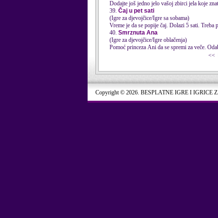
Dodajte još jedno jelo vašoj zbirci jela koje zna
39.
Čaj u pet sati
(Igre za djevojčice/Igre sa sobama)
Vreme je da se popije čaj. Dolazi 5 sati. Treba p
40.
Smrznuta Ana
(Igre za djevojčice/Igre oblačenja)
Pomoć princeza Ani da se spremi za veče. Odaber
<<
Copyright © 2026. BESPLATNE IGRE I IGRICE 