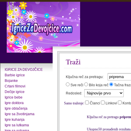
Traži
IGRICE ZA DEVOJČICE
Barbie igrice
Ključna reč za pretragu:
Bojanke
Sve reči
Bilo koja reč
Tačna fraz
Crtani filmovi
Dečije igrice
Redosled:
Igrice bebe
Igre doktora
Samo traženje:
Članci
Linkovi
Kont
Igre oblačenja
Igre sa životinjama
Ključna reč za pretragu
pripre
Igre kuhanja
Igre sa lutkama
Ukupno50 pronađenih rezultata
Igre sa sobama