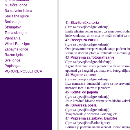
Muzičke igrice
Sa slavnim licima
Smiješne igrice
Šminkanje
41.
Slavljenička torta
(Igre za djevojčice/Igre kuhanja)
Štrumpfovi
Emily planira veliku zabavu za njen deseti rođe
Tematske igre
hoće za ukrase, ali se ona ne može odlučiti za to
Vjenčanja
42.
Recept za ćurku
Winx i Bratz igre
(Igre za djevojčice/Igre kuhanja)
Ovo je stvarno recept za najukusniju pučenu ćur
Zabavne igrice
sretne sa dobrim jelom a i zabavite se u ovim i
Razne igrice
43.
Priprema za fotografisanje
Sve igrice
(Igre za djevojčice/Igre oblačenja)
Popis igara
Agent Džastina Bibera je potvrdio da će on uze
upoznati ga i zagrliti ga, i napraviti fotografiju s
PORUKE POSJETIOCA
44.
Majstor za torte
(Igre za djevojčice/Igre kuhanja)
Liza namerava iznenaditi majku sa neverovatnim
napraviti tortu i ukrasiti je voćem.
45.
Koktel od jagoda
(Igre za djevojčice/Igre kuhanja)
Jeste li žedni? Idealno vreme je za hladni kokte
46.
Kuvarska posla
(Igre za djevojčice/Igre kuhanja)
Tvoj zadatak je
priprema
ukusnog jela. ...
47.
Priprema za zabavu Barbike
(Igre za djevojčice/Barbie igrice)
Barbika je pozvana na maskenbal. Idemo napraviti