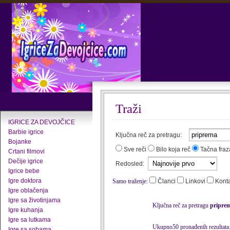
Traži
IGRICE ZA DEVOJČICE
Barbie igrice
Ključna reč za pretragu:
Bojanke
Sve reči
Bilo koja reč
Tačna fraz
Crtani filmovi
Dečije igrice
Redosled:
Igrice bebe
Igre doktora
Samo traženje:
Članci
Linkovi
Kont
Igre oblačenja
Igre sa životinjama
Ključna reč za pretragu
pripre
Igre kuhanja
Igre sa lutkama
Ukupno50 pronađenih rezultata
Igre sa sobama