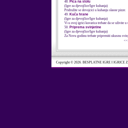
48.
Pica na stolu
(Igre za djevojčice/Igre kuhanja)
Pridružite se devojcici u kuhanju slasne pizze.
49.
Kuća hrane
(Igre za djevojčice/Igre kuhanja)
Vi u ovoj igrici kuvarica trebate da se uživite 
50.
Priprema svinjetine
(Igre za djevojčice/Igre kuhanja)
Za Novu godinu trebate pripremiti ukusnu svinje
<
Copyright © 2026. BESPLATNE IGRE I IGRICE 