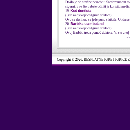
Došlo je do strašne nesreće u Sredozemnom moru!
sigurni. Sve što trebate učiniti je koristiti medic
19.
Kod dentista
(Igre za djevojčice/Igrice doktora)
Ovo se desi kad se jede puno slatkiša. Onda se
20.
Barbika u ambulanti
(Igre za djevojčice/Igrice doktora)
Ovoj Barbiki treba pomoć
doktor
a. Vi ste u to
<
Copyright © 2026. BESPLATNE IGRE I IGRICE 