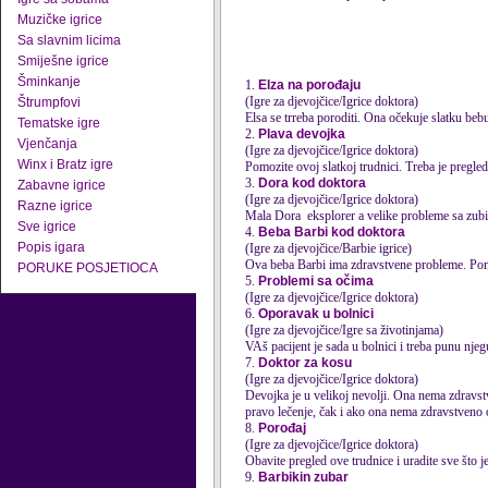
Muzičke igrice
Sa slavnim licima
Smiješne igrice
Šminkanje
1.
Elza na porođaju
(Igre za djevojčice/Igrice doktora)
Štrumpfovi
Elsa se trreba poroditi. Ona očekuje slatku beb
Tematske igre
2.
Plava devojka
Vjenčanja
(Igre za djevojčice/Igrice doktora)
Winx i Bratz igre
Pomozite ovoj slatkoj trudnici. Treba je pregleda
3.
Dora kod doktora
Zabavne igrice
(Igre za djevojčice/Igrice doktora)
Razne igrice
Mala Dora eksplorer a velike probleme sa zubima 
Sve igrice
4.
Beba Barbi kod doktora
Popis igara
(Igre za djevojčice/Barbie igrice)
Ova beba Barbi ima zdravstvene probleme. Pom
PORUKE POSJETIOCA
5.
Problemi sa očima
(Igre za djevojčice/Igrice doktora)
6.
Oporavak u bolnici
(Igre za djevojčice/Igre sa životinjama)
VAš pacijent je sada u bolnici i treba punu njeg
7.
Doktor za kosu
(Igre za djevojčice/Igrice doktora)
Devojka je u velikoj nevolji. Ona nema zdrav
pravo lečenje, čak i ako ona nema zdravstveno os
8.
Porođaj
(Igre za djevojčice/Igrice doktora)
Obavite pregled ove trudnice i uradite sve što j
9.
Barbikin zubar