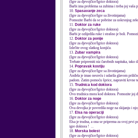
(Igre za djevojčice/Igrice doktora)
Barbi ima problema sa zubima i treba joj vaša p
10.
Spasavanje zeca
(Igre za djevojčice/Igre sa životinjama)
Pomozite Barbi da se pobrine za uskrsnjog zeku k
11.
Doktor za ruke
(Igre za djevojčice/Igrice doktora)
Barbi je ozlijedila ruke i strašno je boli. Pomozite 
12.
Doktor za ponije
(Igre za djevojčice/Igrice doktora)
Izlečite ovog slatkog konjića.
13.
Zubar vampira
(Igre za djevojčice/Igrice doktora)
Trebate pripremiti niz čarobnih napitaka, tako
14.
Popravak kostiju
(Igre za djevojčice/Igre sa životinjama)
Anđela je imao nesreću i udarila glavom prilič
padom. Zatim pomoću šprice, napraviti krvne test
15.
Trudnica kod doktora
(Igre za djevojčice/Igrice doktora)
Ovo trudnica mora kod
doktor
a. Pomozite joj d
16.
Doktor za noge
(Igre za djevojčice/Igrice doktora)
Ova devojka je povredila noge na skijanju i njoj
17.
Elsa na operaciji
(Igre za djevojčice/Igrice doktora)
Elsa je trudna, a ona se priprema za svoj prvi 
igre
doktor
a ! ...
18.
Morska bolest
(Igre za djevojčice/Igrice doktora)