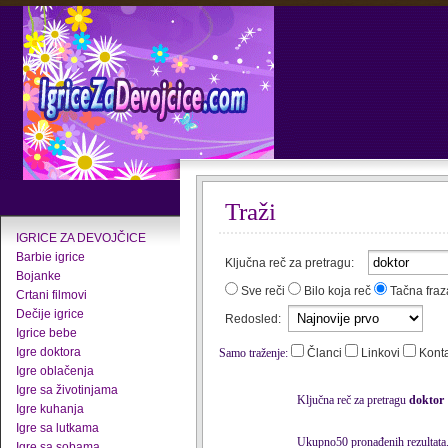
Traži
IGRICE ZA DEVOJČICE
Barbie igrice
Ključna reč za pretragu:
Bojanke
Sve reči
Bilo koja reč
Tačna fraz
Crtani filmovi
Dečije igrice
Redosled:
Igrice bebe
Igre doktora
Samo traženje:
Članci
Linkovi
Kont
Igre oblačenja
Igre sa životinjama
Ključna reč za pretragu
doktor
Igre kuhanja
Igre sa lutkama
Ukupno50 pronađenih rezultata
Igre sa sobama