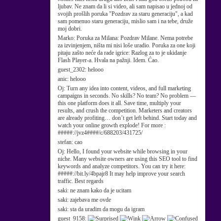
ljubav. Ne znam da li si video, ali sam napisao u jednoj od
svojih prošlih poruka "Pozdrav za staru generaciju", a kad
sam pomenuo staru generaciju, mislio sam i na tebe, druže
moj dobri.
Marko:
Poruka za Milana: Pozdrav Milane. Nema potrebe
za izvinjenjem, ništa mi nisi loše uradio. Poruka za one koji
pitaju zašto neće da rade igrice: Razlog za to je ukidanje
Flash Player-a. Hvala na pažnji. Idem. Ćao.
guest_2302:
helooo
anic:
helooo
Oj:
Turn any idea into content, videos, and full marketing
campaigns in seconds. No skills? No team? No problem —
this one platform does it all. Save time, multiply your
results, and crush the competition. Marketers and creators
are already profiting… don’t get left behind. Start today and
watch your online growth explode! For more :
#####://jvz4####/c/688203/431725/
stefan:
cao
Oj:
Hello, I found your website while browsing in your
niche. Many website owners are using this SEO tool to find
keywords and analyze competitors. You can try it here:
#####://bit.ly/4bpajr8 It may help improve your search
traffic. Best regards
saki:
ne znam kako da je ucitam
saki:
zajebava me ovde
saki:
sta da uradim da mogu da igram
guest_9158: