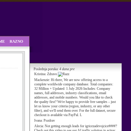
SME
RAZNO
Poslednja poruka:
4 dana pre
Kristina:
Zdravo
Mackenzie:
Hi there, We are now offering access to a
complete worldwide company database. Total companies:
32 Million + Updated: 1 July 2026 Includes: Company
names, full addresses, industry classifications, email
addresses, and mobile numbers. Would you like to check
the quality first? We're happy to provide free samples – just
let us know your criteria (region, industry, or any other
filter), and we'll send them over. For the full dataset, secure
checkout is available via PayPal. L
Ivana:
Pozdrav
Alecia:
Not getting enough leads for igricezadevojcice####?
Check out this video to see our AI traffic solution in action: