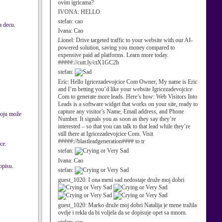
ovim igricama?
IVONA:
HELLO
stefan:
cao
a decu.
Ivana:
Cao
Lionel:
Drive targeted traffic to your website with our AI-
powered solution, saving you money compared to
expensive paid ad platforms. Learn more today.
#####://cutt.ly/ctX1GC2h
stefan:
Eric:
Hello Igricezadevojcice Com Owner, My name is Eric
and I’m betting you’d like your website Igricezadevojcice
Com to generate more leads. Here’s how: Web Visitors Into
Leads is a software widget that works on your site, ready to
capture any visitor’s Name, Email address, and Phone
 koju može
Number. It signals you as soon as they say they’re
interested – so that you can talk to that lead while they’re
still there at Igricezadevojcice Com. Visit
#####://blastleadgeneration#### to tr
ce.
stefan:
Ivana:
Cao
opisu.
stefan:
guest_1020:
I ona meni sad nedostaje druže moj dobri
guest_1020:
Marko druže moj dobri Natalija je mene tražila
ovdje i rekla da bi voljela da se dopisuje opet sa mnom.