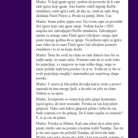
Marko:
Vi koji igrate igrice, možete da proverite da li vam
rade igrice koje igrate. Ako budete videli logotip Ruffle
emulatora, onda igrica radi, ali ako ne, onda ne rade zbog
ukidanja Flash Player-a. Hvala na pažnji. Idem. Ćao.
Marko:
Imam jednu sjajnu vest: Na ovom sajtu su proradile
dve igrice koje sam igrao ranije: Vodene kocke i 1001
arapska noć zahvaljujući Ruffle emulatoru. Zahvaljujući
njemu su mnoge stare Flash igrice oživljene i mogu opet
posle mnogo godina da se igraju. Na jednom sajtu za igrice
sam video da će stare Flash igrice biti oživljene pomoću
emulatora i to se na kraju desilo.
Marko:
Šteta što ovde na chatu ne rade linkovi kao što su
radili ranije, ne znam zašto. Primetio sam da se ovde retko
ko pojavljuje, a i razgovor ne traje toliko dugo, nego se
samo pošalje mali broj poruka i to je to. Sviđa mi se što se
ovde pojavljuju smajliji i matematika pre uspešnog slanja
poruke.
Marko:
U pravu je bila jedna devojka kad je ovde u poruci
napisala da ima mnogo ljudi, a da niko ne piše na chatu.
Slažem se sa njom.
Marko:
Izvinjavam se ovima koji pišu glupe komentare
ispod igrica, ali niste normalni. Poruka za vas koji pišete
gluposti: Video sam kakve gluposti pišete i treba da vas
bude sramota sve do jednog. Da li znate uopšte za sramotu?
E, to ja vas da pitam.
Marko:
Poruka za Milana: Kad sam rekao da ti ništa neću
pisati, mislio sam na poruke u kojima tražiš Nataliju. Žao mi
je što nisi uspeo da preboliš Nataliju, ali život ide dalje.
Možeš naći neku drugu ako želiš i kad god osetiš potrebu za