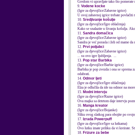
Gredom vi upravljate tako što pomerate m
9.
Vodene kocke
(Igre za djevojčice/Zabavne igrice)
U ovoj zabavnoj igrice trebate povlačiti 
10.
Sredjivanje košulje
(Igre za djevojčice/Igre oblačenja)
Kako se snalazite u šivanju košulja. Ako t
11.
Sandra domaćica
(Igre za djevojčice/Zabavne igrice)
Sandra je već porasla i želi od mame da 
12.
Prvi poljubci
(Igre za djevojčice/Zabavne igrice)
... su ovo
igre
ljubljenja. ...
13.
Pop star Barbika
(Igre za djevojčice/Barbie igrice)
Barbika je pop zvezda i ona se sprema za
odabrati.
14.
Odmor ljeti
(Igre za djevojčice/Igre oblačenja)
Elza je odlučila da ide na odmor na more.
15.
Modni intervju
(Igre za djevojčice/Razne igrice)
Ova majka sa detetom daje intervju poznat
16.
Manga kreator
(Igre za djevojčice/Bojanke)
Sliku ovog slatkog para obojite po svojoj
17.
Izrada Powerpuff
(Igre za djevojčice/Igre sa lutkama)
Ovo lutku imate priliku da vi kreirate. S
18.
Frizure za bebe