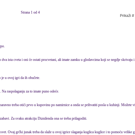
Strana 1 od 4
Prikaži #
epo.
dva ista cveta i oni će ostati procvetani, ali imate zamku u glodavcima koji se negdje skrivaju 
 je u ovoj igri da ih obučete.
. Na raspolaganju za to imate puno odeće.
naravno treba otići prvo u kupovinu po namirnice a onda se prihvatiti posla u kuhinji. Možete vi
 zabavi. Za svaku atrakciju Diznilenda ona se treba prilagoditi.
et. Ovaj grčki junak treba da slaže u ovoj igrice slaganja kuglica kuglice i to pomoću velike g