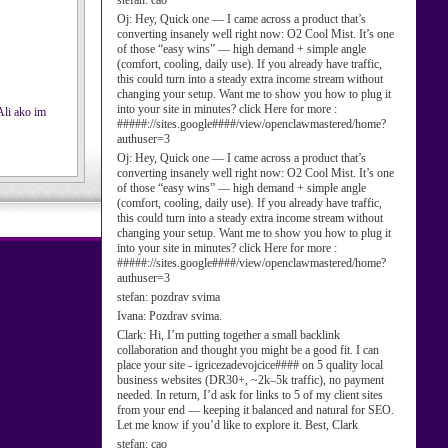
stefan:
cao
Oj:
Hey, Quick one — I came across a product that’s
converting insanely well right now: O2 Cool Mist. It’s one
of those “easy wins” — high demand + simple angle
(comfort, cooling, daily use). If you already have traffic,
this could turn into a steady extra income stream without
changing your setup. Want me to show you how to plug it
into your site in minutes? click Here for more :
 Ali ako im
#####://sites.google####/view/openclawmastered/home?
authuser=3
Oj:
Hey, Quick one — I came across a product that’s
converting insanely well right now: O2 Cool Mist. It’s one
of those “easy wins” — high demand + simple angle
(comfort, cooling, daily use). If you already have traffic,
this could turn into a steady extra income stream without
changing your setup. Want me to show you how to plug it
into your site in minutes? click Here for more :
#####://sites.google####/view/openclawmastered/home?
authuser=3
stefan:
pozdrav svima
Ivana:
Pozdrav svima.
Clark:
Hi, I’m putting together a small backlink
collaboration and thought you might be a good fit. I can
place your site - igricezadevojcice#### on 5 quality local
business websites (DR30+, ~2k–5k traffic), no payment
needed. In return, I’d ask for links to 5 of my client sites
from your end — keeping it balanced and natural for SEO.
Let me know if you’d like to explore it. Best, Clark
stefan:
cao