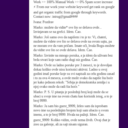
Work >> 100% Manual Work >> 0% Spam score increase
⚡ From our work your website keyword get rank on google
and get organic traffic from google through keywords.
Contact now: intrug@gmail####
Ivana:
Pozdrav
Marko:
možete da vidite* sve što se dešava ovde...
Izvinjavam se na grešci. Idem. Ćao.
Marko:
Još samo ovo da napišem i to je to: Vi, chateri,
možete da videte sve što se dešava ovde na ovom sajtu, pa
ne moram sve da vam pričam. Imate oči, hvala Bogu-možete
da vidite sve što se ovde dešava. Idem. Ćao.
Marko:
Izvinite na mnogo poruka, a ja idem da uživam bez
brda stvari koje sam radio dugi niz godina. Ćao.
Marko:
Ovde su ladno poruke pre 3 meseci, to je dovoljan
dokaz koliko ovde nisu korisnici aktivni. Ladno u ovoj
godini imaš poruke koje su svi napisali za celu godinu zasad
i to za ova 4 meseca, a ovde može svako da napiše šta hoće
jer kako jednom rekoh: "Srbija je demokratska zemlja i u
njoj svako može da radi šta hoće."
Marko:
P. S. U pitanju je poslednji broj koji može da se
ubaci u svoje ime na ovom chatu kao korisnik istog, a to je
broj 9999.
Marko:
Ja sam bio guest_9999, želeo sam da isprobam
novo ime sa poslednjim brojem koji sam ubacio u svom
imenu, a to je broj 9999. Hvala na pažnji. Idem. Ćao.
guest_9999:
Koliko vidim, ovde nema živih. Ovaj chat je
zreo za gašenje, ali za sajt nisam siguran.