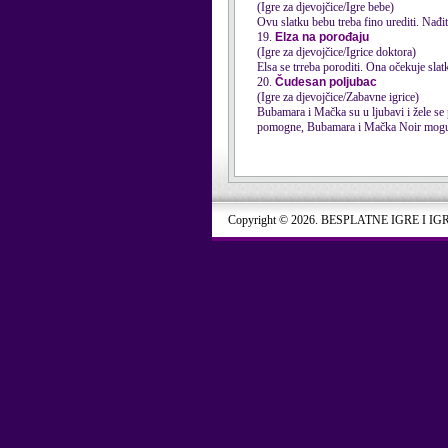
(Igre za djevojčice/Igre bebe)
Ovu slatku bebu treba fino urediti. Nađit
19.
Elza na porođaju
(Igre za djevojčice/Igrice doktora)
Elsa se trreba poroditi. Ona očekuje sla
20.
Čudesan poljubac
(Igre za djevojčice/Zabavne igrice)
Bubamara i Mačka su u ljubavi i žele se p
pomogne, Bubamara i Mačka Noir mogu i
Copyright © 2026. BESPLATNE IGRE I IG