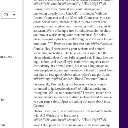
#####://###.youtube####/watch?v=UEooLHpFYW0
Louise:
Hey there, What if you could manage your
marketing directly from ChatGPT or Claude? With the
Letstok Connector and our Meta Ads Connector, you can
create social posts, manage Meta Ads, brainstorm new
campaigns, and control your marketing—all from your AI
assistant. We're offering a free 30-minute session to show
you how it works using your own business. No sales
pressure—just a practical walkthrough and answers to your
questions. *** Reserve your free session: #####://calendar
Camila:
Hey, I came across your website and noticed
something interesting. The business feels solid, but the
i ne smete
visual identity doesn't feel fully aligned yet. Things like the
logo, colors, and overall style could work together more
consistently. It's a small detail, but it has a big impact on
how people recognize and remember a brand. If you'd like, I
can share a few quick observations. Here’s my portfolio:
#####://tinyurl####/CamilaM-Brand-Designer Camila
Gemma:
Hi, I’m reaching out because we help brands
connected to igricezadevojcice#### build authority on
Instagram. We use our customized AI system, mixed with
natural manual interaction to drive niche-relevant followers
 to.
to your page safely. Open to finding out more about this?
Gemma
Dedra:
Boost your Igricezadevojcice Com website’s traffic
with AI! Watch this to learn more:
#####://###.youtube####/watch?v=UEooLHpFYW0
rede.
swan17lol:
pozdrav. zasto ne mogu vise da imam pristup