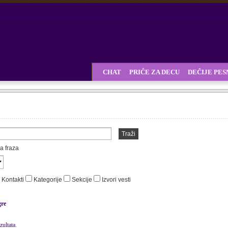
CHAT
PRIČE ZA DECU
DEČIJE PE
Traži
a fraza
Kontakti
Kategorije
Sekcije
Izvori vesti
gre
ultata.