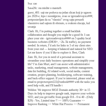
Ssa:
cao
Sasa20c:
sta mislite o masturb
guest_401:
sajt me podseca na jedan slican koji je ugasen
jos 2020-e, lepo i nostalgicno, zvao se igrezadevojcice###,
pretpostavljam da su "vlasnici" ovog sajta preuzeli
vlasnistvo nad sajtom ili obrnuto, u svakom slucaju, kul
secanja
Clark:
Hi, I’m putting together a small backlink
collaboration and thought you might be a good fit. I can
place your site - igricezadevojcice#### on 5 quality local
business websites (DR30+, ~2k–5k traffic), no payment
needed. In return, I’d ask for links to 5 of my client sites
from your end — keeping it balanced and natural for SEO.
Let me know if you’d like to explore it. Best, Clark
Zain:
Hi, Are you in need of a personal assistant to
streamline your daily business operations and simplify your
life? I’m Zain Murt, and I can assist with administrative
tasks, marketing, email management, website management,
data list building, AI related work, social media, content
creation, project planning, bookkeeping, software training,
and back-office support. If you’re interested, please send an
email to projectsexpert222@outlook#### with the tasks you
need help with, and I'll handle t
Weldon:
We improve MOZ Domain authority 30+ in 15
Days its help to improve google rank, improve your website
SEO, and you get traffic from google DA - 0 to 40 - (Only
$29) - Yes, Limited time !! >> 100% Guarantee >>
Improve Ranking >> White Hat Process >> Permanent