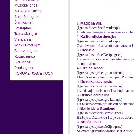
Muzičke igrice
Sa slavnim licima
Smiješne igrice
Šminkanje
1.
Magična vila
(Igre za djevojčice/Šminkanje)
Štrumpfovi
Uredi ove devojke koje su lepe kao vile.
Tematske igre
2.
Kalifornijske devojke
Vjenčanja
(Igre za djevojčice/Šminkanje)
Winx i Bratz igre
Ove devojke treba našminkati naravno l
3.
Glodavci
Zabavne igrice
(Igre za djevojčice/Dečije igrice)
Razne igrice
U ovom vrtu sa cvećem trebate upariti po 
Sve igrice
na njih naleteti.
Popis igara
4.
Elza sa Anom
(Igre za djevojčice/Igre oblačenja)
PORUKE POSJETIOCA
Elsa i Ana su dobre prijateljice. Potrebno
5.
Devojka u avgustu
(Igre za djevojčice/Igre oblačenja)
Ovu devojku treba obući za letnjo vreme
6.
Biskvit od maline
(Igre za djevojčice/Igre kuhanja)
Da bi se napravio fini biskvit od malina 
7.
Barbi ide u Diznilend
(Igre za djevojčice/Barbie igrice)
Barbi je u Diznilendu i tu je da se dobro
8.
Antički svet
(Igre za djevojčice/Dečije igrice)
Sa ovom igriceom vraćamo se u Antički sv