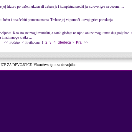
e joj frizuru po vašem ukusu ali trebate je i kompletnu srediti jer su ovo
igre
sa decom. ...
tku bebu i ona će biti ponosna mama. Trebate joj vi pomoći u ovoj igrice porađanja.
oljubiti. Kao što ste mogli zamisliti, a ostali gledaju na njih i oni ne mogu imati dug poljubac.
mati mnoge kratke ...
<<
Početak
<
Prethodna
1
2
3
4
Sledeća
>
Kraj
>>
RICE ZA DEVOJCICE. Vlasništvo
Igre za devojčice