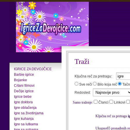
Traži
IGRICE ZA DEVOJČICE
Barbie igrice
Ključna reč za pretragu:
Bojanke
Sve reči
Bilo koja reč
Tačn
Crtani filmovi
Dečije igrice
Redosled:
Igrice bebe
Igre doktora
Samo traženje:
Članci
Linkovi
Igre oblačenja
Igre sa životinjama
Ključna reč za pretragu
i
Igre kuhanja
Igre sa lutkama
Ukupno65 pronađenih rez
Igre sa sobama