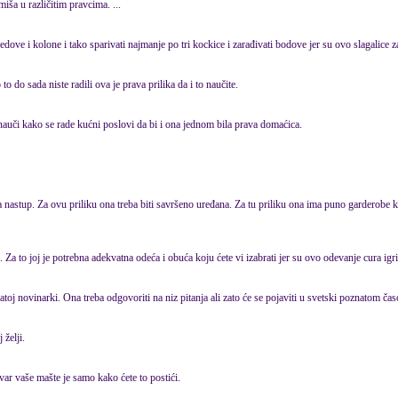
iša u različitim pravcima. ...
redove i kolone i tako sparivati najmanje po tri kockice i zarađivati bodove jer su ovo slagalice z
o do sada niste radili ova je prava prilika da i to naučite.
nauči kako se rade kućni poslovi da bi i ona jednom bila prava domaćica.
 nastup. Za ovu priliku ona treba biti savršeno uređana. Za tu priliku ona ima puno garderobe
 Za to joj je potrebna adekvatna odeća i obuća koju ćete vi izabrati jer su ovo odevanje cura igri
oj novinarki. Ona treba odgovoriti na niz pitanja ali zato će se pojaviti u svetski poznatom čas
 želji.
tvar vaše mašte je samo kako ćete to postići.