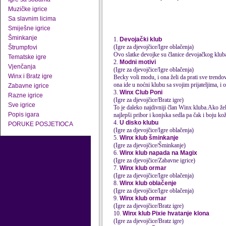
Muzičke igrice
Sa slavnim licima
Smiješne igrice
Šminkanje
1.
Devojački klub
(Igre za djevojčice/Igre oblačenja)
Štrumpfovi
Ovo slatke devojke su članice devojačkog
klub
Tematske igre
2.
Modni motivi
Vjenčanja
(Igre za djevojčice/Igre oblačenja)
Winx i Bratz igre
Becky voli modu, i ona želi da prati sve trend
ona ide u noćni
klub
u sa svojim prijateljima, i o
Zabavne igrice
3.
Winx Club Poni
Razne igrice
(Igre za djevojčice/Bratz igre)
Sve igrice
To je daleko najdivniji član Winx
klub
a.Ako žel
Popis igara
najlepši pribor i konjska sedla pa čak i boju kože
4.
U disko klubu
PORUKE POSJETIOCA
(Igre za djevojčice/Igre oblačenja)
5.
Winx klub šminkanje
(Igre za djevojčice/Šminkanje)
6.
Winx klub napada na Magix
(Igre za djevojčice/Zabavne igrice)
7.
Winx klub ormar
(Igre za djevojčice/Igre oblačenja)
8.
Winx klub oblačenje
(Igre za djevojčice/Igre oblačenja)
9.
Winx klub ormar
(Igre za djevojčice/Bratz igre)
10.
Winx klub Pixie hvatanje klona
(Igre za djevojčice/Bratz igre)