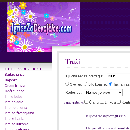
Traži
IGRICE ZA DEVOJČICE
Barbie igrice
Ključna reč za pretragu:
Bojanke
Sve reči
Bilo koja reč
Tačna fraz
Crtani filmovi
Dečije igrice
Redosled:
Igrice bebe
Igre doktora
Samo traženje:
Članci
Linkovi
Kont
Igre oblačenja
Igre sa životinjama
Ključna reč za pretragu
klub
Igre kuhanja
Igre sa lutkama
Ukupno20 pronađenih rezultata
Igre sa sobama