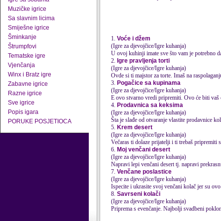
Muzičke igrice
Sa slavnim licima
Smiješne igrice
Šminkanje
1.
Voće i džem
(Igre za djevojčice/Igre kuhanja)
Štrumpfovi
U ovoj kuhinji imate sve što vam je potrebno da
Tematske igre
2.
Igre pravljenja torti
Vjenčanja
(Igre za djevojčice/Igre kuhanja)
Winx i Bratz igre
Ovde si ti majstor za torte. Imaš na raspolaganj
3.
Pogačice sa kupinama
Zabavne igrice
(Igre za djevojčice/Igre kuhanja)
Razne igrice
E ovo stvarno vredi pripremiti. Ovo će biti vaš 
Sve igrice
4.
Prodavnica sa keksima
Popis igara
(Igre za djevojčice/Igre kuhanja)
Šta je slađe od otvaranje vlastite prodavnice k
PORUKE POSJETIOCA
5.
Krem desert
(Igre za djevojčice/Igre kuhanja)
Večaras ti dolaze prijatelji i ti trebaš pripremit
6.
Moj venčani desert
(Igre za djevojčice/Igre kuhanja)
Napravi lepi venčani desert tj. napravi prekrasn
7.
Venčane poslastice
(Igre za djevojčice/Igre kuhanja)
Ispecite i ukrasite svoj venčani kolač jer su ovo
8.
Savrseni kolači
(Igre za djevojčice/Igre kuhanja)
Priprema s evenčanje. Najbolji svadbeni poklon 