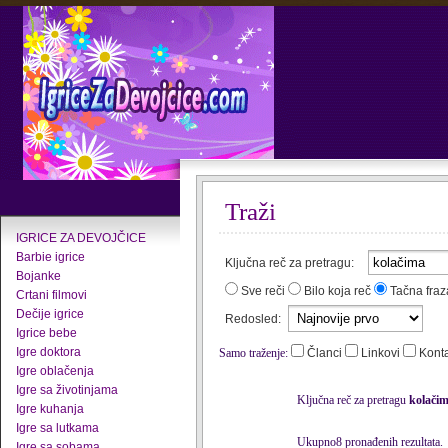
Traži
IGRICE ZA DEVOJČICE
Barbie igrice
Ključna reč za pretragu:
Bojanke
Sve reči
Bilo koja reč
Tačna fraz
Crtani filmovi
Dečije igrice
Redosled:
Igrice bebe
Igre doktora
Samo traženje:
Članci
Linkovi
Kont
Igre oblačenja
Igre sa životinjama
Ključna reč za pretragu
kolači
Igre kuhanja
Igre sa lutkama
Ukupno8 pronađenih rezultata.
Igre sa sobama