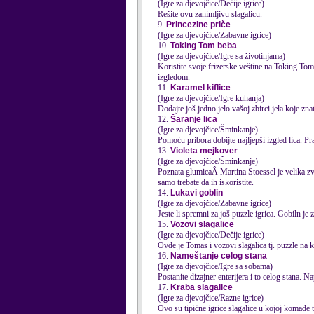
(Igre za djevojčice/Dečije igrice)
Rešite ovu zanimljivu slagalicu.
9.
Princezine priče
(Igre za djevojčice/Zabavne igrice)
10.
Toking Tom beba
(Igre za djevojčice/Igre sa životinjama)
Koristite svoje frizerske veštine na Toking T
izgledom.
11.
Karamel kiflice
(Igre za djevojčice/Igre kuhanja)
Dodajte još jedno jelo vašoj zbirci jela koje zna
12.
Šaranje lica
(Igre za djevojčice/Šminkanje)
Pomoću pribora dobijte najljepši izgled lica. Pra
13.
Violeta mejkover
(Igre za djevojčice/Šminkanje)
Poznata glumicaÂ Martina Stoessel je velika zv
samo trebate da ih iskoristite.
14.
Lukavi goblin
(Igre za djevojčice/Zabavne igrice)
Jeste li spremni za još puzzle igrica. Gobiln je
15.
Vozovi slagalice
(Igre za djevojčice/Dečije igrice)
Ovde je Tomas i vozovi slagalica tj. puzzle na k
16.
Nameštanje celog stana
(Igre za djevojčice/Igre sa sobama)
Postanite dizajner enterijera i to celog stana. Na
17.
Kraba slagalice
(Igre za djevojčice/Razne igrice)
Ovo su tipične igrice slaga
lice
u kojoj komade tr