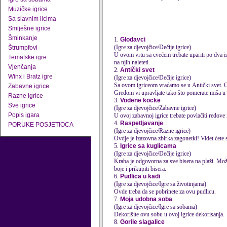
Muzičke igrice
Sa slavnim licima
Smiješne igrice
Šminkanje
1.
Glodavci
(Igre za djevojčice/Dečije igrice)
Štrumpfovi
U ovom vrtu sa cvećem trebate upariti po dva ist
Tematske igre
na njih naleteti.
Vjenčanja
2.
Antički svet
Winx i Bratz igre
(Igre za djevojčice/Dečije igrice)
Sa ovom igriceom vraćamo se u Antički svet. Ov
Zabavne igrice
Gredom vi upravljate tako što pomerate miša u r
Razne igrice
3.
Vodene kocke
Sve igrice
(Igre za djevojčice/Zabavne igrice)
Popis igara
U ovoj zabavnoj igrice trebate povlačiti redove 
4.
Raspetljavanje
PORUKE POSJETIOCA
(Igre za djevojčice/Razne igrice)
Ovdje je izazovna zbirka zagonetki! Videt ćete 
5.
Igrice sa kuglicama
(Igre za djevojčice/Dečije igrice)
Kraba je odgovorna za sve bisera na plaži. Možete
boje i prikupiti bisera.
6.
Pudlica u kadi
(Igre za djevojčice/Igre sa životinjama)
Ovde treba da se pobrinete za ovu pudlicu.
7.
Moja udobna soba
(Igre za djevojčice/Igre sa sobama)
Dekorišite ovu sobu u ovoj igrice dekorisanja.
8.
Gorile slagalice