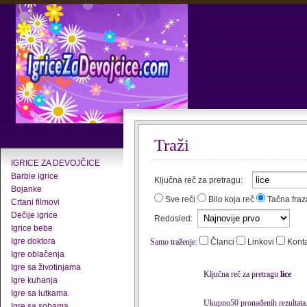
Traži
IGRICE ZA DEVOJČICE
Barbie igrice
Ključna reč za pretragu:
Bojanke
Sve reči
Bilo koja reč
Tačna fraz
Crtani filmovi
Dečije igrice
Redosled:
Igrice bebe
Igre doktora
Samo traženje:
Članci
Linkovi
Kont
Igre oblačenja
Igre sa životinjama
Ključna reč za pretragu
lice
Igre kuhanja
Igre sa lutkama
Ukupno50 pronađenih rezultata
Igre sa sobama