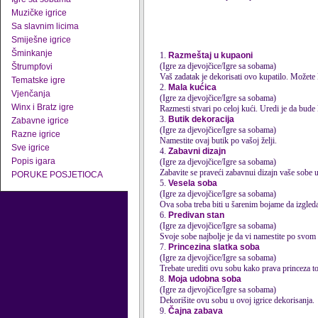
Muzičke igrice
Sa slavnim licima
Smiješne igrice
Šminkanje
1.
Razmeštaj u kupaoni
(Igre za djevojčice/Igre sa sobama)
Štrumpfovi
Vaš zadatak je dekorisati ovo kupatilo. Možete k
Tematske igre
2.
Mala kućica
Vjenčanja
(Igre za djevojčice/Igre sa sobama)
Winx i Bratz igre
Razmesti stvari po celoj kući. Uredi je da bude
3.
Butik dekoracija
Zabavne igrice
(Igre za djevojčice/Igre sa sobama)
Razne igrice
Namestite ovaj butik po vašoj želji.
Sve igrice
4.
Zabavni dizajn
Popis igara
(Igre za djevojčice/Igre sa sobama)
Zabavite se praveći zabavnui dizajn vaše sobe u
PORUKE POSJETIOCA
5.
Vesela soba
(Igre za djevojčice/Igre sa sobama)
Ova soba treba biti u šarenim bojame da izgleda 
6.
Predivan stan
(Igre za djevojčice/Igre sa sobama)
Svoje sobe najbolje je da vi namestite po svom
7.
Princezina slatka soba
(Igre za djevojčice/Igre sa sobama)
Trebate urediti ovu sobu kako prava princeza to
8.
Moja udobna soba
(Igre za djevojčice/Igre sa sobama)
Dekorišite ovu sobu u ovoj igrice dekorisanja.
9.
Čajna zabava