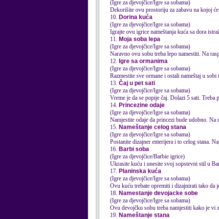
(Igre za djevojčice/Igre sa sobama)
Dekorišite ovu prostoriju za zabavu na kojoj će s
10.
Dorina kuća
(Igre za djevojčice/Igre sa sobama)
Igrajte ovu igrice nameštanja kuća sa dora istraž
11.
Moja soba lepa
(Igre za djevojčice/Igre sa sobama)
Naravno ovu sobu treba lepo namestiti. Na rasp
12.
Igre sa ormanima
(Igre za djevojčice/Igre sa sobama)
Razmestite sve ormane i ostali nameštaj u sobi
13.
Čaj u pet sati
(Igre za djevojčice/Igre sa sobama)
Vreme je da se popije čaj. Dolazi 5 sati. Treba p
14.
Princezine odaje
(Igre za djevojčice/Igre sa sobama)
Namjestite odaje da princezi bude udobno. Na 
15.
Nameštanje celog stana
(Igre za djevojčice/Igre sa sobama)
Postanite dizajner enterijera i to celog stana. Na
16.
Barbi soba
(Igre za djevojčice/Barbie igrice)
Ukrasite kuću i unesite svoj sopstevni stil u B
17.
Planinska kuća
(Igre za djevojčice/Igre sa sobama)
Ovu kuću trebate opremiti i dizajnirati tako da 
18.
Namestanje devojacke sobe
(Igre za djevojčice/Igre sa sobama)
Ovu devojčku sobu treba namjestiti kako je vi z
19.
Nameštanje stana