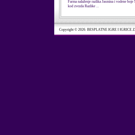
kod zvezda
Razlike
...
Copyright © 2026. BESPLATNE IGRE I IGRICE 