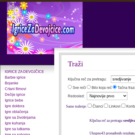
Traži
IGRICE ZA DEVOJČICE
Barbie igrice
Ključna reč za pretragu:
Bojanke
Sve reči
Bilo koja reč
Tačna fraz
Crtani filmovi
Dečije igrice
Redosled:
Igrice bebe
Igre doktora
Samo traženje:
Članci
Linkovi
Kont
Igre oblačenja
Igre sa životinjama
Ključna reč za pretragu
sredjiv
Igre kuhanja
Igre sa lutkama
Ukupno43 pronađenih rezultata
Igre sa sobama