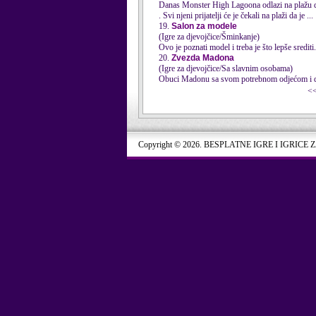
Danas Monster High Lagoona odlazi na plažu da s
. Svi njeni prijatelji će je čekali na plaži da je ...
19.
Salon za modele
(Igre za djevojčice/Šminkanje)
Ovo je poznati model i treba je što lepše srediti.
20.
Zvezda Madona
(Igre za djevojčice/Sa slavnim osobama)
Obuci Madonu sa svom potrebnom odjećom i d
<
Copyright © 2026. BESPLATNE IGRE I IGRICE 