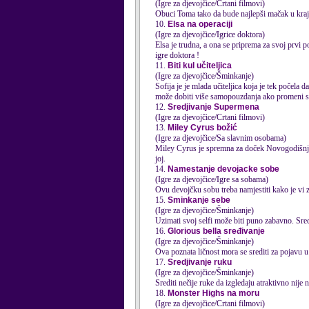
(Igre za djevojčice/Crtani filmovi)
Obuci Toma tako da bude najlepši mačak u kraj
10.
Elsa na operaciji
(Igre za djevojčice/Igrice doktora)
Elsa je trudna, a ona se priprema za svoj prvi p
igre doktora !
11.
Biti kul učiteljica
(Igre za djevojčice/Šminkanje)
Sofija je je mlada učiteljica koja je tek počela da radi u osnovnoj školi. Ona želi da impresionira svoje đake,
može dobiti više samopouzdanja ako promeni sv
12.
Sredjivanje Supermena
(Igre za djevojčice/Crtani filmovi)
13.
Miley Cyrus božić
(Igre za djevojčice/Sa slavnim osobama)
Miley Cyrus je spremna za doček Novogodišnjih
joj.
14.
Namestanje devojacke sobe
(Igre za djevojčice/Igre sa sobama)
Ovu devojčku sobu treba namjestiti kako je vi z
15.
Sminkanje sebe
(Igre za djevojčice/Šminkanje)
Uzimati svoj selfi može biti puno zabavno. Sred
16.
Glorious bella sređivanje
(Igre za djevojčice/Šminkanje)
Ova poznata ličnost mora se srediti za pojavu u 
17.
Sredjivanje ruku
(Igre za djevojčice/Šminkanje)
Srediti nečije ruke da izgledaju atraktivno nije 
18.
Monster Highs na moru
(Igre za djevojčice/Crtani filmovi)