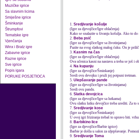
Muzičke igrice
Sa slavnim licima
Smiješne igrice
Šminkanje
1.
Sredjivanje košulje
(Igre za djevojčice/Igre oblačenja)
Štrumpfovi
Kako se snalazite u šivanju košulja. Ako to do sa
Tematske igre
2.
Beba psić
Vjenčanja
(Igre za djevojčice/Igre sa životinjama)
Winx i Bratz igre
Pazite na svog slatkog malog ćuku. On je prilič
3.
Kasnim na čas
Zabavne igrice
(Igre za djevojčice/Igre oblačenja)
Razne igrice
Ova učenica kasni na nastavu a treba se još i ob
Sve igrice
4.
Na kupanju
Popis igara
(Igre za djevojčice/Šminkanje)
Sredi ovu devojku i pruži joj potpuni tretman.
PORUKE POSJETIOCA
5.
Ulepšavanje pande
(Igre za djevojčice/Igre sa životinjama)
Sredi ovu pandu.
6.
Slatka devojcica
(Igre za djevojčice/Igre sa lutkama)
Ovu slatku lutku devojčice treba urediti. Za to
7.
Sredjivanje kose
(Igre za djevojčice/Šminkanje)
U ovoj igri friziranja trebaš to upravo biti. vrhu
8.
Barbikino lice
(Igre za djevojčice/Barbie igrice)
Barbie je došla u salon za uljepšavanje. Pomozit
9.
Sredjivanje Toma