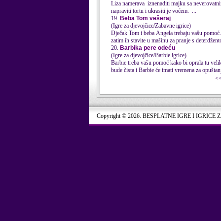
Liza namerava iznenaditi majku sa neverovatnim
napraviti tortu i ukrasiti je voćem. ...
19.
Beba Tom vešeraj
(Igre za djevojčice/Zabavne igrice)
Dječak
Tom
i beba Angela trebaju vašu pomoć. P
zatim ih stavite u mašinu za pranje s deterdžen
t
20.
Barbika pere odeću
(Igre za djevojčice/Barbie igrice)
Barbie treba vašu pomoć kako bi oprala tu velik
bude čista i Barbie će imati vremena za opuštanj
<
Copyright © 2026. BESPLATNE IGRE I IGRICE 