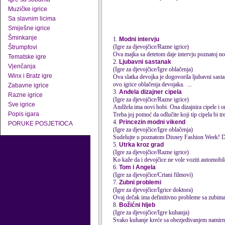
Muzičke igrice
Sa slavnim licima
Smiješne igrice
Šminkanje
1.
Modni intervju
(Igre za djevojčice/Razne igrice)
Štrumpfovi
Ova majka sa dete
tom
daje intervju poznatoj nov
Tematske igre
2.
Ljubavni sastanak
Vjenčanja
(Igre za djevojčice/Igre oblačenja)
Winx i Bratz igre
Ova slatka devojka je dogovorila ljubavni sasta
ovo igrice oblačenja devojaka. ...
Zabavne igrice
3.
Anđela dizajner cipela
Razne igrice
(Igre za djevojčice/Razne igrice)
Sve igrice
Andžela ima novi hobi. Ona dizajnira cipele i o
Popis igara
Treba joj pomoć da odlučite koji tip cipela bi tre
4.
Princezin modni vikend
PORUKE POSJETIOCA
(Igre za djevojčice/Igre oblačenja)
Sudelujte u pozna
tom
Disney Fashion Week! Dotj
5.
Utrka kroz grad
(Igre za djevojčice/Razne igrice)
Ko kaže da i devojčice ne vole voziti au
tom
obil
6.
Tom i Angela
(Igre za djevojčice/Crtani filmovi)
7.
Zubni problemi
(Igre za djevojčice/Igrice doktora)
Ovaj dečak ima definitivno probleme sa zubima
8.
Božićni hljeb
(Igre za djevojčice/Igre kuhanja)
Svako kuhanje kreće sa obezjeđivanjem namirnic