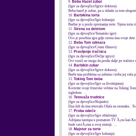
9.
Beba Hazel zubar
(Igre za djevojčice/Igrice doktora)
Beba hazel je zubar, pa u skladu sa
tom
ulogom 
10.
Barbikina torta
(Igre za djevojčice/Igre kuhanja)
Barbie je u poslu spremanja torte. Njena torta ć
11.
Sirena sa detetom
(Igre za djevojčice/Tematske igre)
Ovo je posebna igra gdje sirena ima svoje dete. 
12.
Beba Tom odmara
(Igre za djevojčice/Crtani filmovi)
13.
Pravljenje tračnica
(Igre za djevojčice/Dečije igrice)
Ovi vozići ne mogu da prođu dalje jer tračnice 
14.
Barbikin zubar
(Igre za djevojčice/Igrice doktora)
Barbi ima problema sa zubima i treba joj vaša p
15.
Toking Tom beba
(Igre za djevojčice/Igre sa životinjama)
Koristite svoje frizerske veštine na Toking
Tom
izgledom. ...
16.
Tetovaža trudnice
(Igre za djevojčice/Bojanke)
Elza želi da ima tetovažu Olafa na s
tom
aku. To 
17.
Proba odeće
(Igre za djevojčice/Igre oblačenja)
Adrijana nastupa u pozna
tom
TV Å¡ou kao Kralj
bude savrÅ¡ena u ovoj emisiji. ...
18.
Majstor za torte
(Igre za djevojčice/Igre kuhanja)