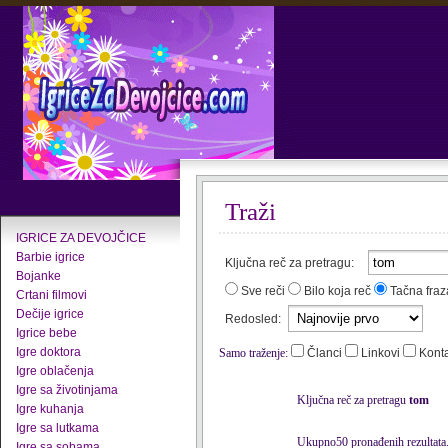
Traži
IGRICE ZA DEVOJČICE
Barbie igrice
Ključna reč za pretragu:
Bojanke
Sve reči
Bilo koja reč
Tačna fraz
Crtani filmovi
Dečije igrice
Redosled:
Igrice bebe
Igre doktora
Samo traženje:
Članci
Linkovi
Kont
Igre oblačenja
Igre sa životinjama
Ključna reč za pretragu
tom
Igre kuhanja
Igre sa lutkama
Ukupno50 pronađenih rezultata
Igre sa sobama