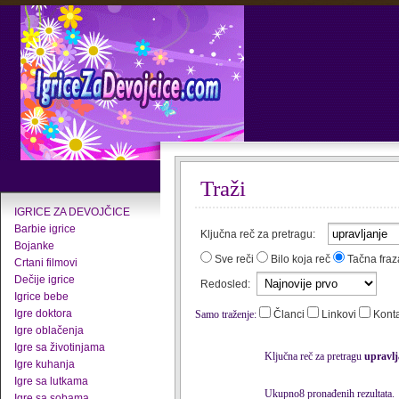
Traži
IGRICE ZA DEVOJČICE
Barbie igrice
Ključna reč za pretragu:
Bojanke
Sve reči
Bilo koja reč
Tačna fraz
Crtani filmovi
Dečije igrice
Redosled:
Igrice bebe
Igre doktora
Samo traženje:
Članci
Linkovi
Kont
Igre oblačenja
Igre sa životinjama
Ključna reč za pretragu
upravlj
Igre kuhanja
Igre sa lutkama
Ukupno8 pronađenih rezultata.
Igre sa sobama