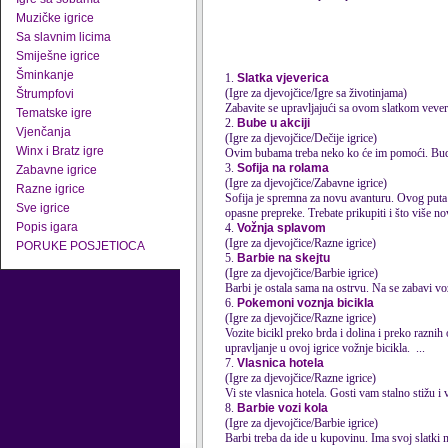
Muzičke igrice
Sa slavnim licima
Smiješne igrice
Šminkanje
1.
Slatka vjeverica
(Igre za djevojčice/Igre sa životinjama)
Štrumpfovi
Zabavite se upravljajući sa ovom slatkom veve
Tematske igre
2.
Bube u akciji
Vjenčanja
(Igre za djevojčice/Dečije igrice)
Winx i Bratz igre
Ovim bubama treba neko ko će im pomoći. Budi
3.
Sofija na rolama
Zabavne igrice
(Igre za djevojčice/Zabavne igrice)
Razne igrice
Sofija je spremna za novu avanturu. Ovog puta j
Sve igrice
opasne prepreke. Trebate prikupiti i što više no
Popis igara
4.
Vožnja splavom
(Igre za djevojčice/Razne igrice)
PORUKE POSJETIOCA
5.
Barbie na skejtu
(Igre za djevojčice/Barbie igrice)
Barbi je ostala sama na ostrvu. Na se zabavi v
6.
Pokemoni voznja bicikla
(Igre za djevojčice/Razne igrice)
Vozite bicikl preko brda i dolina i preko raznih 
upravljanje
u ovoj igrice vožnje bicikla. ...
7.
Vlasnica hotela
(Igre za djevojčice/Razne igrice)
Vi ste vlasnica hotela. Gosti vam stalno stižu i v
8.
Barbie vozi kola
(Igre za djevojčice/Barbie igrice)
Barbi treba da ide u kupovinu. Ima svoj slatki ma