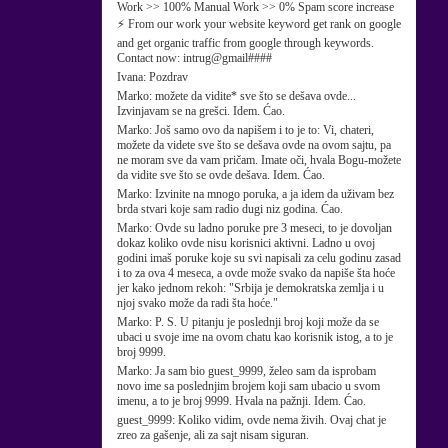
Work >> 100% Manual Work >> 0% Spam score increase
⚡ From our work your website keyword get rank on google
and get organic traffic from google through keywords.
Contact now: intrug@gmail####
Ivana:
Pozdrav
Marko:
možete da vidite* sve što se dešava ovde...
Izvinjavam se na grešci. Idem. Ćao.
Marko:
Još samo ovo da napišem i to je to: Vi, chateri,
možete da videte sve što se dešava ovde na ovom sajtu, pa
ne moram sve da vam pričam. Imate oči, hvala Bogu-možete
da vidite sve što se ovde dešava. Idem. Ćao.
Marko:
Izvinite na mnogo poruka, a ja idem da uživam bez
brda stvari koje sam radio dugi niz godina. Ćao.
Marko:
Ovde su ladno poruke pre 3 meseci, to je dovoljan
dokaz koliko ovde nisu korisnici aktivni. Ladno u ovoj
godini imaš poruke koje su svi napisali za celu godinu zasad
i to za ova 4 meseca, a ovde može svako da napiše šta hoće
jer kako jednom rekoh: "Srbija je demokratska zemlja i u
njoj svako može da radi šta hoće."
Marko:
P. S. U pitanju je poslednji broj koji može da se
ubaci u svoje ime na ovom chatu kao korisnik istog, a to je
broj 9999.
Marko:
Ja sam bio guest_9999, želeo sam da isprobam
novo ime sa poslednjim brojem koji sam ubacio u svom
imenu, a to je broj 9999. Hvala na pažnji. Idem. Ćao.
guest_9999:
Koliko vidim, ovde nema živih. Ovaj chat je
zreo za gašenje, ali za sajt nisam siguran.