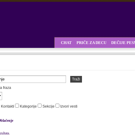
CHAT
PRIČE ZA DECU
DEČIJE PE
Traži
a fraza
Kontakti
Kategorije
Sekcije
Izvori vesti
blačenje
ultata.