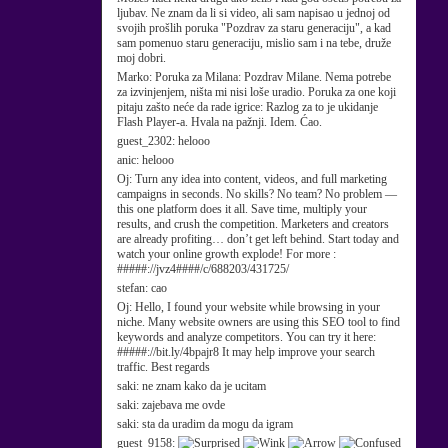
ljubav. Ne znam da li si video, ali sam napisao u jednoj od
svojih prošlih poruka "Pozdrav za staru generaciju", a kad
sam pomenuo staru generaciju, mislio sam i na tebe, druže
moj dobri.
Marko:
Poruka za Milana: Pozdrav Milane. Nema potrebe
za izvinjenjem, ništa mi nisi loše uradio. Poruka za one koji
pitaju zašto neće da rade igrice: Razlog za to je ukidanje
Flash Player-a. Hvala na pažnji. Idem. Ćao.
guest_2302:
helooo
anic:
helooo
Oj:
Turn any idea into content, videos, and full marketing
campaigns in seconds. No skills? No team? No problem —
this one platform does it all. Save time, multiply your
results, and crush the competition. Marketers and creators
are already profiting… don’t get left behind. Start today and
watch your online growth explode! For more :
#####://jvz4####/c/688203/431725/
stefan:
cao
Oj:
Hello, I found your website while browsing in your
niche. Many website owners are using this SEO tool to find
keywords and analyze competitors. You can try it here:
#####://bit.ly/4bpajr8 It may help improve your search
traffic. Best regards
saki:
ne znam kako da je ucitam
saki:
zajebava me ovde
saki:
sta da uradim da mogu da igram
guest_9158: