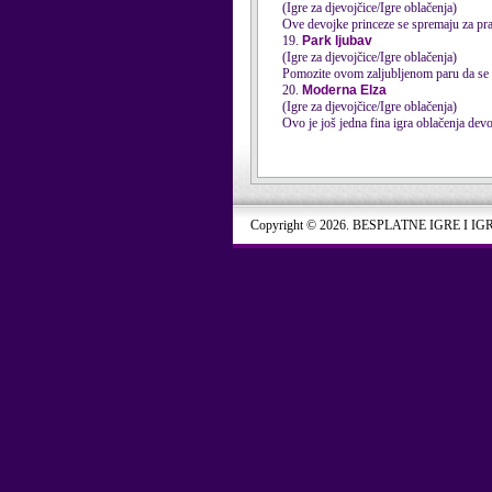
(Igre za djevojčice/Igre oblačenja)
Ove devojke princeze se spremaju za praz
19.
Park ljubav
(Igre za djevojčice/Igre oblačenja)
Pomozite ovom zaljubljenom paru da se o
20.
Moderna Elza
(Igre za djevojčice/Igre oblačenja)
Ovo je još jedna fina igra oblačenja devo
Copyright © 2026. BESPLATNE IGRE I IG