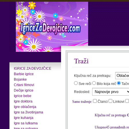
Traži
IGRICE ZA DEVOJČICE
Barbie igrice
Ključna reč za pretragu:
Bojanke
Sve reči
Bilo koja reč
Tačn
Crtani filmovi
Dečije igrice
Redosled:
Igrice bebe
Igre doktora
Samo traženje:
Članci
Linkovi
Igre oblačenja
Igre sa životinjama
Ključna reč za pretragu
O
Igre kuhanja
Igre sa lutkama
Ukupno45 pronađenih rez
Igre sa sobama