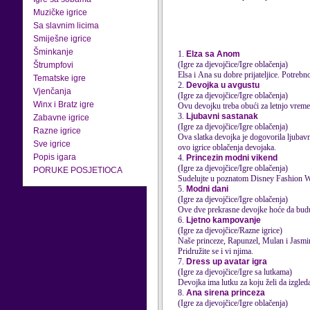
Muzičke igrice
Sa slavnim licima
Smiješne igrice
Šminkanje
1.
Elza sa Anom
(Igre za djevojčice/Igre oblačenja)
Štrumpfovi
Elsa i Ana su dobre prijateljice. Potrebno
Tematske igre
2.
Devojka u avgustu
Vjenčanja
(Igre za djevojčice/Igre oblačenja)
Winx i Bratz igre
Ovu devojku treba obući za letnjo vreme
3.
Ljubavni sastanak
Zabavne igrice
(Igre za djevojčice/Igre oblačenja)
Razne igrice
Ova slatka devojka je dogovorila ljubavn
Sve igrice
ovo igrice oblačenja devojaka.
Popis igara
4.
Princezin modni vikend
(Igre za djevojčice/Igre oblačenja)
PORUKE POSJETIOCA
Sudelujte u poznatom Disney Fashion Wee
5.
Modni dani
(Igre za djevojčice/Igre oblačenja)
Ove dve prekrasne devojke hoće da budu
6.
Ljetno kampovanje
(Igre za djevojčice/Razne igrice)
Naše princeze, Rapunzel, Mulan i Jasmin
Pridružite se i vi njima.
7.
Dress up avatar igra
(Igre za djevojčice/Igre sa lutkama)
Devojka ima lutku za koju želi da izgleda
8.
Ana sirena princeza
(Igre za djevojčice/Igre oblačenja)