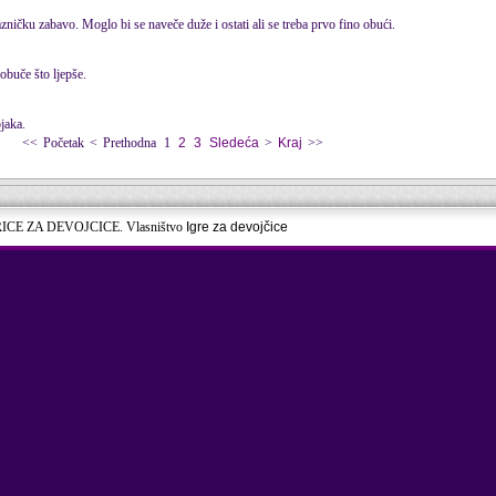
ničku zabavo. Moglo bi se naveče duže i ostati ali se treba prvo fino obući.
buče što ljepše.
jaka.
<<
Početak
<
Prethodna
1
2
3
Sledeća
>
Kraj
>>
RICE ZA DEVOJCICE. Vlasništvo
Igre za devojčice