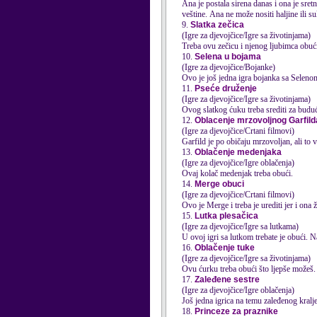
Ana je postala sirena danas i ona je sre
veštine. Ana ne može nositi haljine ili suk
9.
Slatka zečica
(Igre za djevojčice/Igre sa životinjama)
Treba ovu zečicu i njenog ljubimca obući 
10.
Selena u bojama
(Igre za djevojčice/Bojanke)
Ovo je još jedna igra bojanka sa Selenom
11.
Pseće druženje
(Igre za djevojčice/Igre sa životinjama)
Ovog slatkog ćuku treba srediti za budu
12.
Oblacenje mrzovoljnog Garfil
(Igre za djevojčice/Crtani filmovi)
Garfild je po običaju mrzovoljan, ali to
13.
Oblačenje medenjaka
(Igre za djevojčice/Igre oblačenja)
Ovaj kolač medenjak treba obući.
14.
Merge obuci
(Igre za djevojčice/Crtani filmovi)
Ovo je Merge i treba je urediti jer i ona že
15.
Lutka plesačica
(Igre za djevojčice/Igre sa lutkama)
U ovoj igri sa lutkom trebate je obući. 
16.
Oblačenje tuke
(Igre za djevojčice/Igre sa životinjama)
Ovu ćurku treba obući što ljepše možeš.
17.
Zaleđene sestre
(Igre za djevojčice/Igre oblačenja)
Još jedna igrica na temu zaleđenog kralj
18.
Princeze za praznike