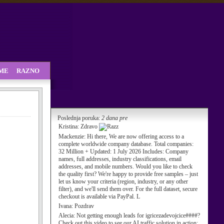
SME
RAZNO
Poslednja poruka:
2 dana pre
Kristina:
Zdravo
Mackenzie:
Hi there, We are now offering access to a
complete worldwide company database. Total companies:
32 Million + Updated: 1 July 2026 Includes: Company
names, full addresses, industry classifications, email
addresses, and mobile numbers. Would you like to check
the quality first? We're happy to provide free samples – just
let us know your criteria (region, industry, or any other
filter), and we'll send them over. For the full dataset, secure
checkout is available via PayPal. L
Ivana:
Pozdrav
Alecia:
Not getting enough leads for igricezadevojcice####?
Check out this video to see our AI traffic solution in action: