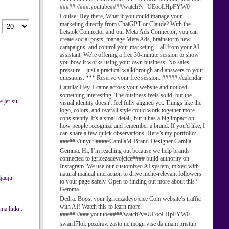
#####://###.youtube####/watch?v=UEooLHpFYW0
Louise:
Hey there, What if you could manage your
marketing directly from ChatGPT or Claude? With the
Letstok Connector and our Meta Ads Connector, you can
create social posts, manage Meta Ads, brainstorm new
campaigns, and control your marketing—all from your AI
assistant. We're offering a free 30-minute session to show
you how it works using your own business. No sales
pressure—just a practical walkthrough and answers to your
questions. *** Reserve your free session: #####://calendar
Camila:
Hey, I came across your website and noticed
something interesting. The business feels solid, but the
e jer su
visual identity doesn't feel fully aligned yet. Things like the
logo, colors, and overall style could work together more
consistently. It's a small detail, but it has a big impact on
how people recognize and remember a brand. If you'd like, I
can share a few quick observations. Here’s my portfolio:
#####://tinyurl####/CamilaM-Brand-Designer Camila
Gemma:
Hi, I’m reaching out because we help brands
connected to igricezadevojcice#### build authority on
Instagram. We use our customized AI system, mixed with
natural manual interaction to drive niche-relevant followers
jauju.
to your page safely. Open to finding out more about this?
Gemma
Dedra:
Boost your Igricezadevojcice Com website’s traffic
with AI! Watch this to learn more:
ja lutki .
#####://###.youtube####/watch?v=UEooLHpFYW0
swan17lol:
pozdrav. zasto ne mogu vise da imam pristup