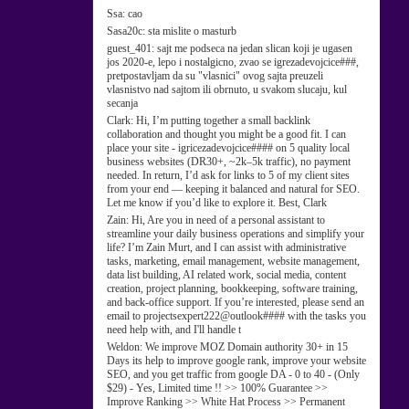
Ssa:
cao
Sasa20c:
sta mislite o masturb
guest_401:
sajt me podseca na jedan slican koji je ugasen
jos 2020-e, lepo i nostalgicno, zvao se igrezadevojcice###,
pretpostavljam da su "vlasnici" ovog sajta preuzeli
vlasnistvo nad sajtom ili obrnuto, u svakom slucaju, kul
secanja
Clark:
Hi, I’m putting together a small backlink
collaboration and thought you might be a good fit. I can
place your site - igricezadevojcice#### on 5 quality local
business websites (DR30+, ~2k–5k traffic), no payment
needed. In return, I’d ask for links to 5 of my client sites
from your end — keeping it balanced and natural for SEO.
Let me know if you’d like to explore it. Best, Clark
Zain:
Hi, Are you in need of a personal assistant to
streamline your daily business operations and simplify your
life? I’m Zain Murt, and I can assist with administrative
tasks, marketing, email management, website management,
data list building, AI related work, social media, content
creation, project planning, bookkeeping, software training,
and back-office support. If you’re interested, please send an
email to projectsexpert222@outlook#### with the tasks you
need help with, and I'll handle t
Weldon:
We improve MOZ Domain authority 30+ in 15
Days its help to improve google rank, improve your website
SEO, and you get traffic from google DA - 0 to 40 - (Only
$29) - Yes, Limited time !! >> 100% Guarantee >>
Improve Ranking >> White Hat Process >> Permanent