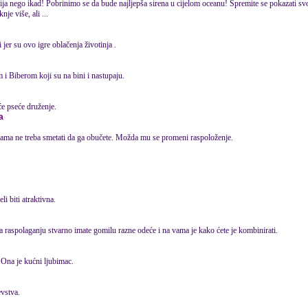
tnija nego ikad! Pobrinimo se da bude najljepša sirena u cijelom oceanu! Spremite se pokazati s
nje više, ali ...
jer su ovo igre oblačenja životinja .
 i Biberom koji su na bini i nastupaju.
će pseće druženje.
da
 vama ne treba smetati da ga obučete. Možda mu se promeni raspoloženje.
li biti atraktivna.
Na raspolaganju stvarno imate gomilu razne odeće i na vama je kako ćete je kombinirati.
 Ona je kućni ljubimac.
evstva.