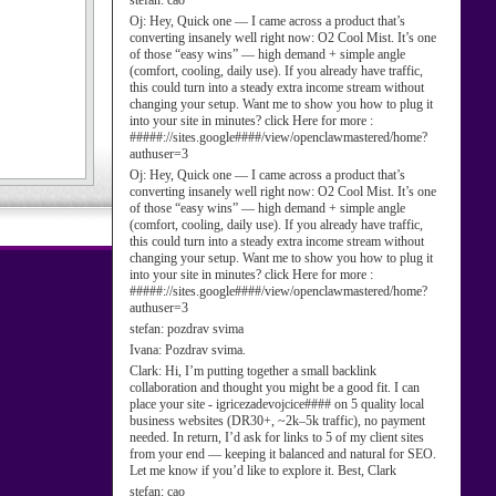
stefan:
cao
Oj:
Hey, Quick one — I came across a product that’s
converting insanely well right now: O2 Cool Mist. It’s one
of those “easy wins” — high demand + simple angle
(comfort, cooling, daily use). If you already have traffic,
this could turn into a steady extra income stream without
changing your setup. Want me to show you how to plug it
into your site in minutes? click Here for more :
#####://sites.google####/view/openclawmastered/home?
authuser=3
Oj:
Hey, Quick one — I came across a product that’s
converting insanely well right now: O2 Cool Mist. It’s one
of those “easy wins” — high demand + simple angle
(comfort, cooling, daily use). If you already have traffic,
this could turn into a steady extra income stream without
changing your setup. Want me to show you how to plug it
into your site in minutes? click Here for more :
#####://sites.google####/view/openclawmastered/home?
authuser=3
stefan:
pozdrav svima
Ivana:
Pozdrav svima.
Clark:
Hi, I’m putting together a small backlink
collaboration and thought you might be a good fit. I can
place your site - igricezadevojcice#### on 5 quality local
business websites (DR30+, ~2k–5k traffic), no payment
needed. In return, I’d ask for links to 5 of my client sites
from your end — keeping it balanced and natural for SEO.
Let me know if you’d like to explore it. Best, Clark
stefan:
cao