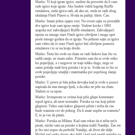
Marko:
Vi koji igrate igrice, možete da proverite da li vam
rade igrice koje igrate. Ako budete videli logotip Ruffle
emulatora, onda igrica radi, ali ako ne, onda ne rade zbog
ukidanja Flash Player-a. Hvala na pažnji. Idem. Ćao.
Marko:
Imam jednu sjajnu vest: Na ovom sajtu su proradile
dve igrice koje sam igrao ranije: Vodene kocke i 1001
arapska noć zahvaljujući Ruffle emulatoru. Zahvaljujući
njemu su mnoge stare Flash igrice oživljene i mogu opet
posle mnogo godina da se igraju. Na jednom sajtu za igrice
sam video da će stare Flash igrice biti oživljene pomoću
emulatora i to se na kraju desilo.
Marko:
Šteta što ovde na chatu ne rade linkovi kao što su
radili ranije, ne znam zašto. Primetio sam da se ovde retko
ko pojavljuje, a i razgovor ne traje toliko dugo, nego se
samo pošalje mali broj poruka i to je to. Sviđa mi se što se
ovde pojavljuju smajliji i matematika pre uspešnog slanja
poruke.
Marko:
U pravu je bila jedna devojka kad je ovde u poruci
napisala da ima mnogo ljudi, a da niko ne piše na chatu.
Slažem se sa njom.
Marko:
Izvinjavam se ovima koji pišu glupe komentare
ispod igrica, ali niste normalni. Poruka za vas koji pišete
gluposti: Video sam kakve gluposti pišete i treba da vas
bude sramota sve do jednog. Da li znate uopšte za sramotu?
E, to ja vas da pitam.
Marko:
Poruka za Milana: Kad sam rekao da ti ništa neću
pisati, mislio sam na poruke u kojima tražiš Nataliju. Žao mi
je što nisi uspeo da preboliš Nataliju, ali život ide dalje.
Možeš naći neku drugu ako želiš i kad god osetiš potrebu za