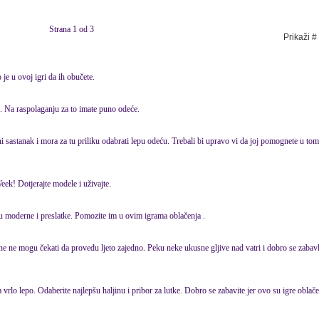
Strana 1 od 3
Prikaži #
 je u ovoj igri da ih obučete.
. Na raspolaganju za to imate puno odeće.
i sastanak i mora za tu priliku odabrati lepu odeću. Trebali bi upravo vi da joj pomognete u tom
k! Dotjerajte modele i uživajte.
 moderne i preslatke. Pomozite im u ovim igrama oblačenja .
e ne mogu čekati da provedu ljeto zajedno. Peku neke ukusne gljive nad vatri i dobro se zabavl
 vrlo lepo. Odaberite najlepšu haljinu i pribor za lutke. Dobro se zabavite jer ovo su igre oblačen