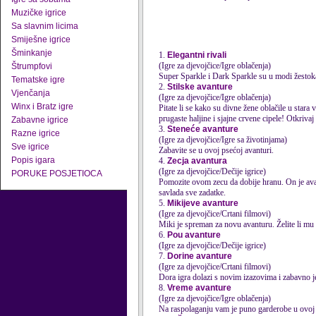
Muzičke igrice
Sa slavnim licima
Smiješne igrice
Šminkanje
1.
Elegantni rivali
(Igre za djevojčice/Igre oblačenja)
Štrumpfovi
Super Sparkle i Dark Sparkle su u modi žestoka
Tematske igre
2.
Stilske avanture
Vjenčanja
(Igre za djevojčice/Igre oblačenja)
Winx i Bratz igre
Pitate li se kako su divne žene oblačile u sta
prugaste haljine i sjajne crvene cipele! Otkrivaj 
Zabavne igrice
3.
Steneće avanture
Razne igrice
(Igre za djevojčice/Igre sa životinjama)
Sve igrice
Zabavite se u ovoj psećoj avanturi.
Popis igara
4.
Zecja avantura
(Igre za djevojčice/Dečije igrice)
PORUKE POSJETIOCA
Pomozite ovom zecu da dobije hranu. On je avant
savlada sve zadatke.
5.
Mikijeve avanture
(Igre za djevojčice/Crtani filmovi)
Miki je spreman za novu avanturu. Želite li mu s
6.
Pou avanture
(Igre za djevojčice/Dečije igrice)
7.
Dorine avanture
(Igre za djevojčice/Crtani filmovi)
Dora igra dolazi s novim izazovima i zabavno je
8.
Vreme avanture
(Igre za djevojčice/Igre oblačenja)
Na raspolaganju vam je puno garderobe u ovoj 