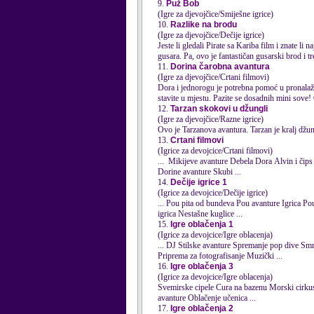
9.
Puž Bob
(Igre za djevojčice/Smiješne igrice)
10.
Razlike na brodu
(Igre za djevojčice/Dečije igrice)
Jeste li gledali Pirate sa Kariba film i znate li
gusara. Pa, ovo je fantastičan gusarski brod i tre
11.
Dorina čarobna avantura
(Igre za djevojčice/Crtani filmovi)
Dora i jednorogu je potrebna pomoć u pronalaže
stavite u mjestu. Pazite se dosadnih mini sove! 
12.
Tarzan skokovi u džungli
(Igre za djevojčice/Razne igrice)
Ovo je Tarzanova avantura. Tarzan je kralj džu
13.
Crtani filmovi
(Igrice za devojcice/Crtani filmovi)
... Mikijeve
avanture
Debela Dora Alvin i čips Naruto kreiranje Sredjivanje Toma Tom i Džeri zamke Sređivanje supermena Oblačenje Džerija
Dorine
avanture
Skubi ...
14.
Dečije igrice 1
(Igrice za devojcice/Dečije igrice)
... Pou pita od bundeva Pou
avanture
Igrica Pou Veštica Unistavanje kvadrata Pronalaženje objekata Kvadrat Trkač Gađanje balona igra Lavirint
igrica Nestašne kuglice ...
15.
Igre oblačenja 1
(Igrice za devojcice/Igre oblacenja)
... DJ Stilske
avanture
Spremanje pop dive Smrznuta Ana Raskošna odeća Zlatokosa oblačenje Zima odeća Violinista na venčanjima Proba odeće
Priprema za fotografisanje Muzički ...
16.
Igre oblačenja 3
(Igrice za devojcice/Igre oblacenja)
avanture
Oblačenje učenica ...
17.
Igre oblačenja 2