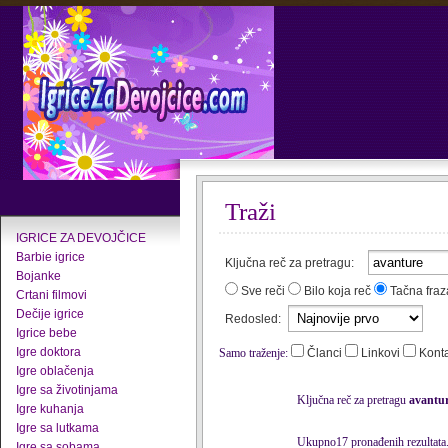
Traži
IGRICE ZA DEVOJČICE
Barbie igrice
Ključna reč za pretragu:
Bojanke
Sve reči
Bilo koja reč
Tačna fraz
Crtani filmovi
Dečije igrice
Redosled:
Igrice bebe
Igre doktora
Samo traženje:
Članci
Linkovi
Kont
Igre oblačenja
Igre sa životinjama
Ključna reč za pretragu
avantu
Igre kuhanja
Igre sa lutkama
Ukupno17 pronađenih rezultata
Igre sa sobama