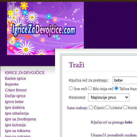
Traži
IGRICE ZA DEVOJČICE
Barbie igrice
Ključna reč za pretragu:
Bojanke
Sve reči
Bilo koja reč
Tačna fraz
Crtani filmovi
Dečije igrice
Redosled:
Igrice bebe
Igre doktora
Samo traženje:
Članci
Linkovi
Kont
Igre oblačenja
Igre sa životinjama
Ključna reč za pretragu
bebe
Igre kuhanja
Igre sa lutkama
Ukupno51 pronađenih rezultata
Igre sa sobama