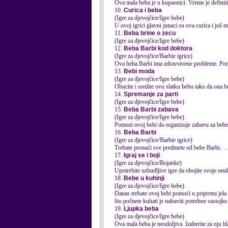
Ova mala beba je u kupaonici. Vreme je definit
10.
Curica i beba
(Igre za djevojčice/Igre bebe)
U ovoj igrici glavni junaci su ova curica i još 
11.
Beba brine o zecu
(Igre za djevojčice/Igre bebe)
12.
Beba Barbi kod doktora
(Igre za djevojčice/Barbie igrice)
Ova beba Barbi ima zdravstvene probleme. Pom
13.
Bebi moda
(Igre za djevojčice/Igre bebe)
Obucite i sredite ovu slatku bebu tako da ona b
14.
Spremanje za parti
(Igre za djevojčice/Igre bebe)
15.
Beba Barbi zabava
(Igre za djevojčice/Igre bebe)
Pomozi ovoj bebi da organizuje zabavu za
bebe
16.
Beba Barbi
(Igre za djevojčice/Barbie igrice)
Trebate pronaći sve predmete od
bebe
Barbi. ..
17.
Igraj se i boji
(Igre za djevojčice/Bojanke)
Upotrebite uzbudljive igre da obojite svoje omil
18.
Bebe u kuhinji
(Igre za djevojčice/Igre bebe)
Danas trebate ovoj bebi pomoći u pripremi jela 
što počnete kuhati je nabaviti potrebne sastojke
19.
Ljupka beba
(Igre za djevojčice/Igre bebe)
Ova mala beba je neodoljiva. Izaberite za nju hla