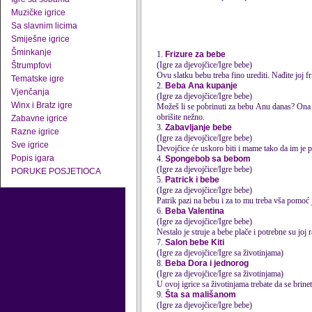
Muzičke igrice
Sa slavnim licima
Smiješne igrice
Šminkanje
1.
Frizure za bebe
(Igre za djevojčice/Igre bebe)
Štrumpfovi
Ovu slatku bebu treba fino urediti. Nađite joj f
Tematske igre
2.
Beba Ana kupanje
Vjenčanja
(Igre za djevojčice/Igre bebe)
Winx i Bratz igre
Možeš li se pobrinuti za bebu Anu danas? Ona se
obrišite nežno.
Zabavne igrice
3.
Zabavljanje bebe
Razne igrice
(Igre za djevojčice/Igre bebe)
Sve igrice
Devojčice će uskoro biti i mame tako da im je 
Popis igara
4.
Spongebob sa bebom
(Igre za djevojčice/Igre bebe)
PORUKE POSJETIOCA
5.
Patrick i bebe
(Igre za djevojčice/Igre bebe)
Patrik pazi na bebu i za to mu treba vša pomoć 
6.
Beba Valentina
(Igre za djevojčice/Igre bebe)
Nestalo je struje a
bebe
plače i potrebne su joj r
7.
Salon bebe Kiti
(Igre za djevojčice/Igre sa životinjama)
8.
Beba Dora i jednorog
(Igre za djevojčice/Igre sa životinjama)
U ovoj igrice sa životinjama trebate da se brine
9.
Šta sa mališanom
(Igre za djevojčice/Igre bebe)