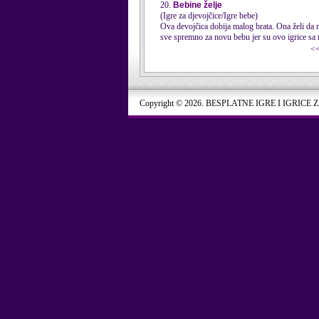
20.
Bebine želje
(Igre za djevojčice/Igre bebe)
Ova devojčica dobija malog brata. Ona želi da n
sve spremno za novu bebu jer su ovo igrice sa 
<
Copyright © 2026. BESPLATNE IGRE I IGRICE 