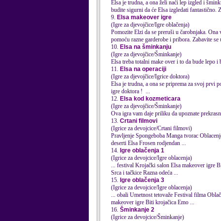
Elsa
je trudna, a ona želi naći lep izgled i šmin
budite sigurni da će
Elsa
izgledati fantastično. Z
9.
Elsa makeover igre
(Igre za djevojčice/Igre oblačenja)
Pomozite Elzi da se preruši u čarobnjaka. Ona v
pomoću razne garderobe i pribora. Zabavite se 
10.
Elsa na šminkanju
(Igre za djevojčice/Šminkanje)
Elsa
treba totalni make over i to da bude lepo i
11.
Elsa na operaciji
(Igre za djevojčice/Igrice doktora)
Elsa
je trudna, a ona se priprema za svoj prvi p
igre doktora ! ...
12.
Elsa kod kozmeticara
(Igre za djevojčice/Šminkanje)
Ova igra vam daje priliku da upoznate prekrasnu 
13.
Crtani filmovi
(Igrice za devojcice/Crtani filmovi)
Pravljenje Spongeboba Manga tvorac Oblacenje mrzovoljnog Garfilda Merge obuci Kreiranje avatara Tom i Angela Bingo pogoci Hello Kity
deserti
Elsa
Frosen rodjendan ...
14.
Igre oblačenja 1
(Igrice za devojcice/Igre oblacenja)
... festival Krojački salon
Elsa
makeover igre Biti krojačica Emo nasuprot pankerke Retro odjeca Zimska ljepotica Haljina kreator Dve devojke
Srca i tačkice Razna odeća ...
15.
Igre oblačenja 3
(Igrice za devojcice/Igre oblacenja)
makeover igre Biti krojačica Emo ...
16.
Šminkanje 2
(Igrice za devojcice/Šminkanje)