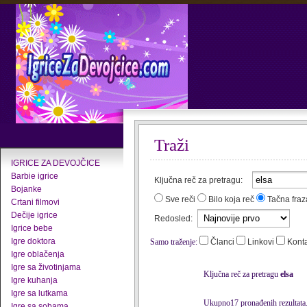
Traži
IGRICE ZA DEVOJČICE
Barbie igrice
Ključna reč za pretragu:
Bojanke
Sve reči
Bilo koja reč
Tačna fraz
Crtani filmovi
Dečije igrice
Redosled:
Igrice bebe
Igre doktora
Samo traženje:
Članci
Linkovi
Kont
Igre oblačenja
Igre sa životinjama
Ključna reč za pretragu
elsa
Igre kuhanja
Igre sa lutkama
Ukupno17 pronađenih rezultata
Igre sa sobama