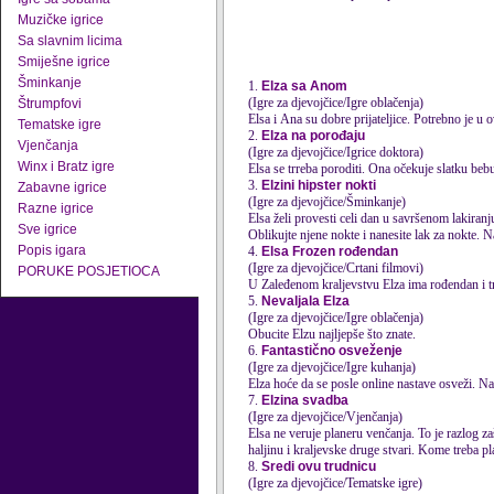
Muzičke igrice
Sa slavnim licima
Smiješne igrice
Šminkanje
1.
Elza sa Anom
(Igre za djevojčice/Igre oblačenja)
Štrumpfovi
Elsa
i Ana su dobre prijateljice. Potrebno je u ov
Tematske igre
2.
Elza na porođaju
Vjenčanja
(Igre za djevojčice/Igrice doktora)
Winx i Bratz igre
Elsa
se trreba poroditi. Ona očekuje slatku bebu
3.
Elzini hipster nokti
Zabavne igrice
(Igre za djevojčice/Šminkanje)
Razne igrice
Elsa
želi provesti celi dan u savršenom lakiranj
Sve igrice
Oblikujte njene nokte i nanesite lak za nokte. Nail
Popis igara
4.
Elsa Frozen rođendan
(Igre za djevojčice/Crtani filmovi)
PORUKE POSJETIOCA
U Zaleđenom kraljevstvu Elza ima rođendan i treb
5.
Nevaljala Elza
(Igre za djevojčice/Igre oblačenja)
Obucite Elzu najljepše što znate.
6.
Fantastično osveženje
(Igre za djevojčice/Igre kuhanja)
Elza hoće da se posle online nastave osveži. Nap
7.
Elzina svadba
(Igre za djevojčice/Vjenčanja)
Elsa
ne veruje planeru venčanja. To je razlog 
haljinu i kraljevske druge stvari. Kome treba pla
8.
Sredi ovu trudnicu
(Igre za djevojčice/Tematske igre)