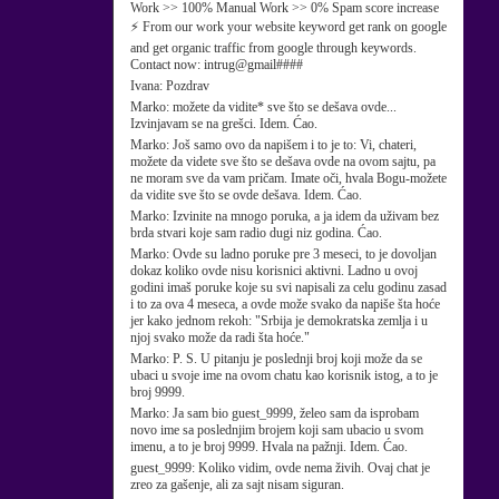
Work >> 100% Manual Work >> 0% Spam score increase
⚡ From our work your website keyword get rank on google
and get organic traffic from google through keywords.
Contact now: intrug@gmail####
Ivana:
Pozdrav
Marko:
možete da vidite* sve što se dešava ovde...
Izvinjavam se na grešci. Idem. Ćao.
Marko:
Još samo ovo da napišem i to je to: Vi, chateri,
možete da videte sve što se dešava ovde na ovom sajtu, pa
ne moram sve da vam pričam. Imate oči, hvala Bogu-možete
da vidite sve što se ovde dešava. Idem. Ćao.
Marko:
Izvinite na mnogo poruka, a ja idem da uživam bez
brda stvari koje sam radio dugi niz godina. Ćao.
Marko:
Ovde su ladno poruke pre 3 meseci, to je dovoljan
dokaz koliko ovde nisu korisnici aktivni. Ladno u ovoj
godini imaš poruke koje su svi napisali za celu godinu zasad
i to za ova 4 meseca, a ovde može svako da napiše šta hoće
jer kako jednom rekoh: "Srbija je demokratska zemlja i u
njoj svako može da radi šta hoće."
Marko:
P. S. U pitanju je poslednji broj koji može da se
ubaci u svoje ime na ovom chatu kao korisnik istog, a to je
broj 9999.
Marko:
Ja sam bio guest_9999, želeo sam da isprobam
novo ime sa poslednjim brojem koji sam ubacio u svom
imenu, a to je broj 9999. Hvala na pažnji. Idem. Ćao.
guest_9999:
Koliko vidim, ovde nema živih. Ovaj chat je
zreo za gašenje, ali za sajt nisam siguran.