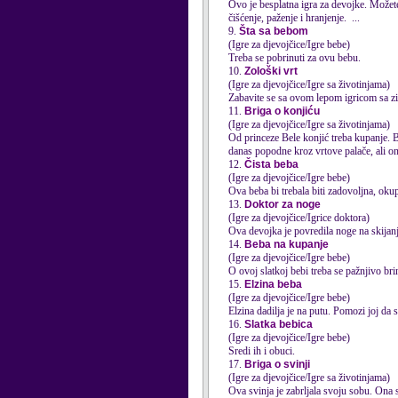
Ovo je besplatna igra za devojke. Možete
čišćenje,
paženje
i hranjenje. ...
9.
Šta sa bebom
(Igre za djevojčice/Igre bebe)
Treba se pobrinuti za ovu bebu.
10.
Zološki vrt
(Igre za djevojčice/Igre sa životinjama)
Zabavite se sa ovom lepom igricom sa zi
11.
Briga o konjiću
(Igre za djevojčice/Igre sa životinjama)
Od princeze Bele konjić treba kupanje. B
danas popodne kroz vrtove palače, ali ona
12.
Čista beba
(Igre za djevojčice/Igre bebe)
Ova beba bi trebala biti zadovoljna, oku
13.
Doktor za noge
(Igre za djevojčice/Igrice doktora)
Ova devojka je povredila noge na skijanju
14.
Beba na kupanje
(Igre za djevojčice/Igre bebe)
O ovoj slatkoj bebi treba se pažnjivo bri
15.
Elzina beba
(Igre za djevojčice/Igre bebe)
Elzina dadilja je na putu. Pomozi joj da 
16.
Slatka bebica
(Igre za djevojčice/Igre bebe)
Sredi ih i obuci.
17.
Briga o svinji
(Igre za djevojčice/Igre sa životinjama)
Ova svinja je zabrljala svoju sobu. Ona s