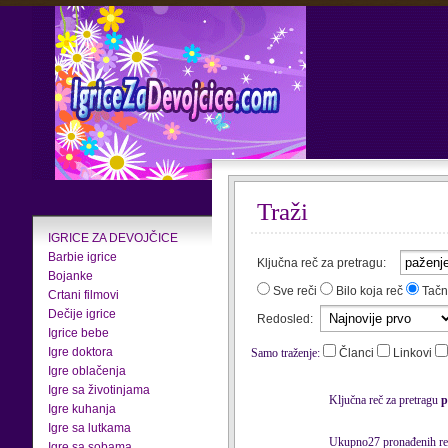
Traži
IGRICE ZA DEVOJČICE
Barbie igrice
Ključna reč za pretragu:
Bojanke
Sve reči
Bilo koja reč
Tačn
Crtani filmovi
Dečije igrice
Redosled:
Igrice bebe
Igre doktora
Samo traženje:
Članci
Linkovi
Igre oblačenja
Igre sa životinjama
Ključna reč za pretragu
p
Igre kuhanja
Igre sa lutkama
Ukupno27 pronađenih rez
Igre sa sobama