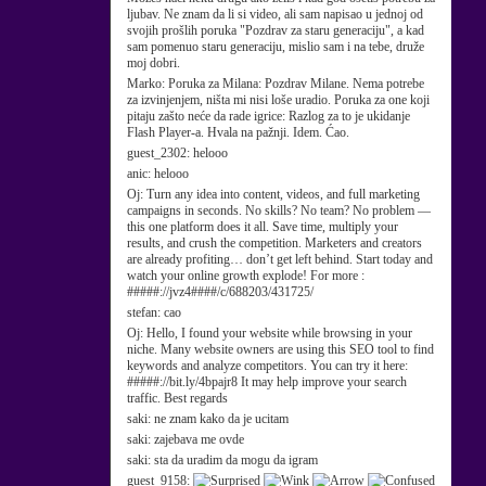
ljubav. Ne znam da li si video, ali sam napisao u jednoj od
svojih prošlih poruka "Pozdrav za staru generaciju", a kad
sam pomenuo staru generaciju, mislio sam i na tebe, druže
moj dobri.
Marko:
Poruka za Milana: Pozdrav Milane. Nema potrebe
za izvinjenjem, ništa mi nisi loše uradio. Poruka za one koji
pitaju zašto neće da rade igrice: Razlog za to je ukidanje
Flash Player-a. Hvala na pažnji. Idem. Ćao.
guest_2302:
helooo
anic:
helooo
Oj:
Turn any idea into content, videos, and full marketing
campaigns in seconds. No skills? No team? No problem —
this one platform does it all. Save time, multiply your
results, and crush the competition. Marketers and creators
are already profiting… don’t get left behind. Start today and
watch your online growth explode! For more :
#####://jvz4####/c/688203/431725/
stefan:
cao
Oj:
Hello, I found your website while browsing in your
niche. Many website owners are using this SEO tool to find
keywords and analyze competitors. You can try it here:
#####://bit.ly/4bpajr8 It may help improve your search
traffic. Best regards
saki:
ne znam kako da je ucitam
saki:
zajebava me ovde
saki:
sta da uradim da mogu da igram
guest_9158: