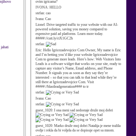
 njihovo
ovim igricama?
IVONA:
HELLO
stefan:
cao
Ivana:
Cao
Lionel:
Drive targeted traffic to your website with our AI-
powered solution, saving you money compared to
expensive paid ad platforms. Learn more today.
#####://cutt.ly/ctX1GC2h
stefan:
 jahati
Eric:
Hello Igricezadevojcice Com Owner, My name is Eric
and I’m betting you’d like your website Igricezadevojcice
Com to generate more leads. Here’s how: Web Visitors Into
Leads is a software widget that works on your site, ready to
capture any visitor’s Name, Email address, and Phone
Number. It signals you as soon as they say they’re
interested – so that you can talk to that lead while they’re
still there at Igricezadevojcice Com. Visit
#####://blastleadgeneration#### to tr
stefan:
Ivana:
Cao
stefan:
guest_1020:
I ona meni sad nedostaje druže moj dobri
guest_1020:
Marko druže moj dobri Natalija je mene tražila
ovdje i rekla da bi voljela da se dopisuje opet sa mnom.