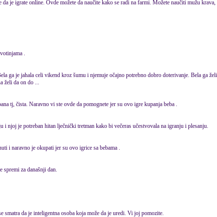
 da je igrate online. Ovde možete da naučite kako se radi na farmi. Možete naučiti mužu krava,
votinjama .
ela ga je jahala celi vikend kroz šumu i njemuje očajno potrebno dobro doterivanje. Bela ga želi
 želi da on do ...
pana tj, čista. Naravno vi ste ovde da pomognete jer su ovo igre kupanja beba .
 i njoj je potreban hitan lječnički tretman kako bi večeras učestvovala na igranju i plesanju.
nuti i naravno je okupati jer su ovo igrice sa bebama .
se spremi za današnji dan.
e smatra da je inteligentna osoba koja može da je uredi. Vi joj pomozite.