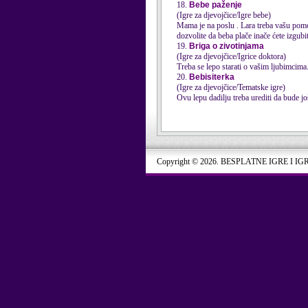
18.
Bebe paženje
(Igre za djevojčice/Igre bebe)
Mama je na poslu . Lara treba vašu pomoć 
dozvolite da beba plače inače ćete izgubiti 
19.
Briga o zivotinjama
(Igre za djevojčice/Igrice doktora)
Treba se lepo starati o vašim ljubimcima
20.
Bebisiterka
(Igre za djevojčice/Tematske igre)
Ovu lepu dadilju treba urediti da bude jo
Copyright © 2026. BESPLATNE IGRE I IG