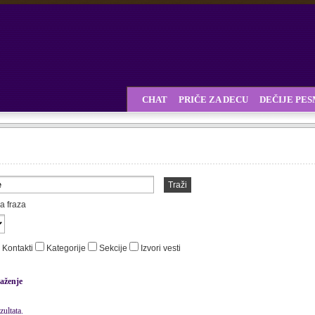
CHAT
PRIČE ZA DECU
DEČIJE PE
Traži
a fraza
Kontakti
Kategorije
Sekcije
Izvori vesti
aženje
ultata.