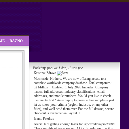
SME
RAZNO
Poslednja poruka:
1 dan, 13 sati pre
Kristina:
Zdravo
Mackenzie:
Hi there, We are now offering access to a
complete worldwide company database. Total companies:
32 Million + Updated: 1 July 2026 Includes: Company
names, full addresses, industry classifications, email
addresses, and mobile numbers. Would you like to check
the quality first? We're happy to provide free samples – just
let us know your criteria (region, industry, or any other
filter), and we'll send them over. For the full dataset, secure
checkout is available via PayPal. L
Ivana:
Pozdrav
Alecia:
Not getting enough leads for igricezadevojcice####?
Check out this video to see our AI traffic solution in action: