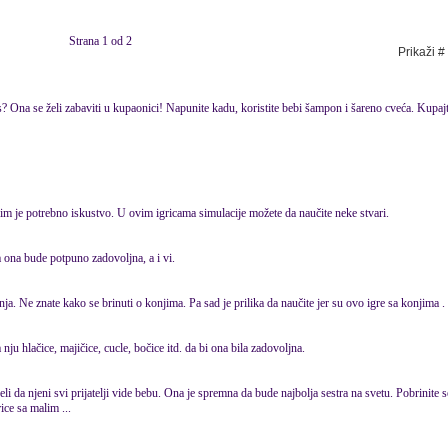
Strana 1 od 2
Prikaži #
 Ona se želi zabaviti u kupaonici! Napunite kadu, koristite bebi šampon i šareno cveća. Kupajte
im je potrebno iskustvo. U ovim igricama simulacije možete da naučite neke stvari.
a ona bude potpuno zadovoljna, a i vi.
 Ne znate kako se brinuti o konjima. Pa sad je prilika da naučite jer su ovo igre sa konjima .
nju hlačice, majičice, cucle, bočice itd. da bi ona bila zadovoljna.
i da njeni svi prijatelji vide bebu. Ona je spremna da bude najbolja sestra na svetu. Pobrinite 
ce sa malim ...