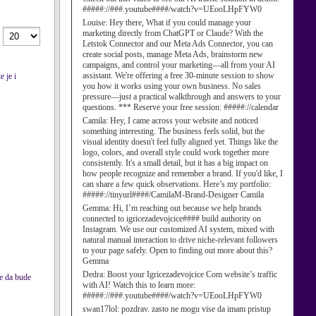
#####://###.youtube####/watch?v=UEooLHpFYW0
Louise:
Hey there, What if you could manage your
marketing directly from ChatGPT or Claude? With the
Letstok Connector and our Meta Ads Connector, you can
create social posts, manage Meta Ads, brainstorm new
campaigns, and control your marketing—all from your AI
assistant. We're offering a free 30-minute session to show
 je i
you how it works using your own business. No sales
pressure—just a practical walkthrough and answers to your
questions. *** Reserve your free session: #####://calendar
Camila:
Hey, I came across your website and noticed
something interesting. The business feels solid, but the
visual identity doesn't feel fully aligned yet. Things like the
logo, colors, and overall style could work together more
consistently. It's a small detail, but it has a big impact on
how people recognize and remember a brand. If you'd like, I
can share a few quick observations. Here’s my portfolio:
#####://tinyurl####/CamilaM-Brand-Designer Camila
Gemma:
Hi, I’m reaching out because we help brands
connected to igricezadevojcice#### build authority on
Instagram. We use our customized AI system, mixed with
natural manual interaction to drive niche-relevant followers
to your page safely. Open to finding out more about this?
Gemma
Dedra:
Boost your Igricezadevojcice Com website’s traffic
se da bude
with AI! Watch this to learn more:
#####://###.youtube####/watch?v=UEooLHpFYW0
swan17lol:
pozdrav. zasto ne mogu vise da imam pristup