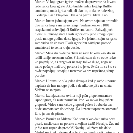
Marko:
Vi koji igrate igrice, možete da proverite da li vam
rade igrice koje igrate. Ako budete videli logotip Ruffle
emulatora, onda igrica radi, ali ako ne, onda ne rade zbog
ukidanja Flash Player-a. Hvala na pažnji. Idem. Ćao.
Marko:
Imam jednu sjajnu vest: Na ovom sajtu su proradile
dve igrice koje sam igrao ranije: Vodene kocke i 1001
arapska noć zahvaljujući Ruffle emulatoru. Zahvaljujući
njemu su mnoge stare Flash igrice oživljene i mogu opet
posle mnogo godina da se igraju. Na jednom sajtu za igrice
sam video da će stare Flash igrice biti oživljene pomoću
emulatora i to se na kraju desilo.
Marko:
Šteta što ovde na chatu ne rade linkovi kao što su
radili ranije, ne znam zašto. Primetio sam da se ovde retko
ko pojavljuje, a i razgovor ne traje toliko dugo, nego se
samo pošalje mali broj poruka i to je to. Sviđa mi se što se
ovde pojavljuju smajliji i matematika pre uspešnog slanja
poruke.
Marko:
U pravu je bila jedna devojka kad je ovde u poruci
napisala da ima mnogo ljudi, a da niko ne piše na chatu.
Slažem se sa njom.
Marko:
Izvinjavam se ovima koji pišu glupe komentare
ispod igrica, ali niste normalni. Poruka za vas koji pišete
gluposti: Video sam kakve gluposti pišete i treba da vas
bude sramota sve do jednog. Da li znate uopšte za sramotu?
E, to ja vas da pitam.
Marko:
Poruka za Milana: Kad sam rekao da ti ništa neću
pisati, mislio sam na poruke u kojima tražiš Nataliju. Žao mi
je što nisi uspeo da preboliš Nataliju, ali život ide dalje.
Možeš naći neku drugu ako želiš i kad god osetiš potrebu za