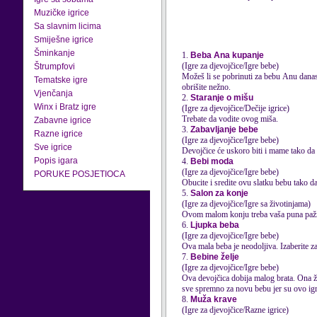
Muzičke igrice
Sa slavnim licima
Smiješne igrice
Šminkanje
1.
Beba Ana kupanje
(Igre za djevojčice/Igre bebe)
Štrumpfovi
Možeš li se pobrinuti za bebu Anu danas?
Tematske igre
obrišite nežno.
Vjenčanja
2.
Staranje o mišu
Winx i Bratz igre
(Igre za djevojčice/Dečije igrice)
Trebate da vodite ovog miša.
Zabavne igrice
3.
Zabavljanje bebe
Razne igrice
(Igre za djevojčice/Igre bebe)
Sve igrice
Devojčice će uskoro biti i mame tako da 
Popis igara
4.
Bebi moda
(Igre za djevojčice/Igre bebe)
PORUKE POSJETIOCA
Obucite i sredite ovu slatku bebu tako d
5.
Salon za konje
(Igre za djevojčice/Igre sa životinjama)
Ovom malom konju treba vaša puna pažnja.
6.
Ljupka beba
(Igre za djevojčice/Igre bebe)
Ova mala beba je neodoljiva. Izaberite za 
7.
Bebine želje
(Igre za djevojčice/Igre bebe)
Ova devojčica dobija malog brata. Ona žel
sve spremno za novu bebu jer su ovo igri
8.
Muža krave
(Igre za djevojčice/Razne igrice)