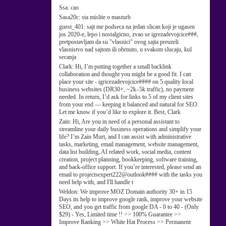
Ssa:
cao
Sasa20c:
sta mislite o masturb
guest_401:
sajt me podseca na jedan slican koji je ugasen
jos 2020-e, lepo i nostalgicno, zvao se igrezadevojcice###,
pretpostavljam da su "vlasnici" ovog sajta preuzeli
vlasnistvo nad sajtom ili obrnuto, u svakom slucaju, kul
secanja
Clark:
Hi, I’m putting together a small backlink
collaboration and thought you might be a good fit. I can
place your site - igricezadevojcice#### on 5 quality local
business websites (DR30+, ~2k–5k traffic), no payment
needed. In return, I’d ask for links to 5 of my client sites
from your end — keeping it balanced and natural for SEO.
Let me know if you’d like to explore it. Best, Clark
Zain:
Hi, Are you in need of a personal assistant to
streamline your daily business operations and simplify your
life? I’m Zain Murt, and I can assist with administrative
tasks, marketing, email management, website management,
data list building, AI related work, social media, content
creation, project planning, bookkeeping, software training,
and back-office support. If you’re interested, please send an
email to projectsexpert222@outlook#### with the tasks you
need help with, and I'll handle t
Weldon:
We improve MOZ Domain authority 30+ in 15
Days its help to improve google rank, improve your website
SEO, and you get traffic from google DA - 0 to 40 - (Only
$29) - Yes, Limited time !! >> 100% Guarantee >>
Improve Ranking >> White Hat Process >> Permanent