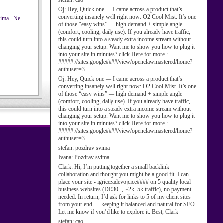
stefan:
cao
Oj:
Hey, Quick one — I came across a product that’s
converting insanely well right now: O2 Cool Mist. It’s one
cima . Ne
of those “easy wins” — high demand + simple angle
(comfort, cooling, daily use). If you already have traffic,
this could turn into a steady extra income stream without
changing your setup. Want me to show you how to plug it
into your site in minutes? click Here for more :
#####://sites.google####/view/openclawmastered/home?
authuser=3
Oj:
Hey, Quick one — I came across a product that’s
converting insanely well right now: O2 Cool Mist. It’s one
of those “easy wins” — high demand + simple angle
(comfort, cooling, daily use). If you already have traffic,
this could turn into a steady extra income stream without
changing your setup. Want me to show you how to plug it
into your site in minutes? click Here for more :
#####://sites.google####/view/openclawmastered/home?
authuser=3
stefan:
pozdrav svima
Ivana:
Pozdrav svima.
Clark:
Hi, I’m putting together a small backlink
collaboration and thought you might be a good fit. I can
place your site - igricezadevojcice#### on 5 quality local
business websites (DR30+, ~2k–5k traffic), no payment
needed. In return, I’d ask for links to 5 of my client sites
from your end — keeping it balanced and natural for SEO.
Let me know if you’d like to explore it. Best, Clark
stefan:
cao