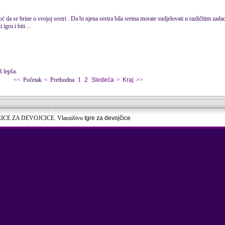
da se brine o svojoj sestri . Da bi njena sestra bila sretna morate sudjelovati u različitim zada
igru i biti ...
.
š lepša.
<<
Početak
<
Prethodna
1
2
Sledeća
>
Kraj
>>
RICE ZA DEVOJCICE. Vlasništvo
Igre za devojčice