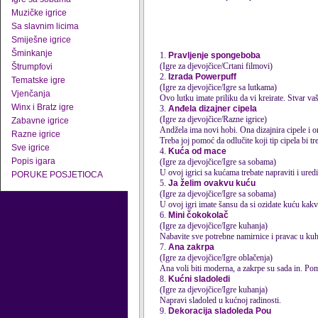
Muzičke igrice
Sa slavnim licima
Smiješne igrice
Šminkanje
1.
Pravljenje spongeboba
(Igre za djevojčice/Crtani filmovi)
Štrumpfovi
2.
Izrada Powerpuff
Tematske igre
(Igre za djevojčice/Igre sa lutkama)
Vjenčanja
Ovo lutku imate priliku da vi kreirate. Stvar va
Winx i Bratz igre
3.
Anđela dizajner cipela
(Igre za djevojčice/Razne igrice)
Zabavne igrice
Andžela ima novi hobi. Ona dizajnira cipele i on
Razne igrice
Treba joj pomoć da odlučite koji tip cipela bi tre
Sve igrice
4.
Kuća od mace
Popis igara
(Igre za djevojčice/Igre sa sobama)
U ovoj igrici sa kućama trebate napraviti i ured
PORUKE POSJETIOCA
5.
Ja želim ovakvu kuću
(Igre za djevojčice/Igre sa sobama)
U ovoj igri imate šansu da si ozidate kuću kakv
6.
Mini čokokolač
(Igre za djevojčice/Igre kuhanja)
Nabavite sve potrebne namirnice i pravac u kuhi
7.
Ana zakrpa
(Igre za djevojčice/Igre oblačenja)
Ana voli biti moderna, a zakrpe su sada in. Pom
8.
Kućni sladoledi
(Igre za djevojčice/Igre kuhanja)
Napravi sladoled u kućnoj radinosti.
9.
Dekoracija sladoleda Pou