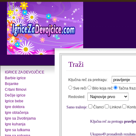
Traži
IGRICE ZA DEVOJČICE
Barbie igrice
Ključna reč za pretragu:
Bojanke
Sve reči
Bilo koja reč
Tačna fraz
Crtani filmovi
Dečije igrice
Redosled:
Igrice bebe
Igre doktora
Samo traženje:
Članci
Linkovi
Kont
Igre oblačenja
Igre sa životinjama
Ključna reč za pretragu
pravlje
Igre kuhanja
Igre sa lutkama
Ukupno49 pronađenih rezultata
Igre sa sobama