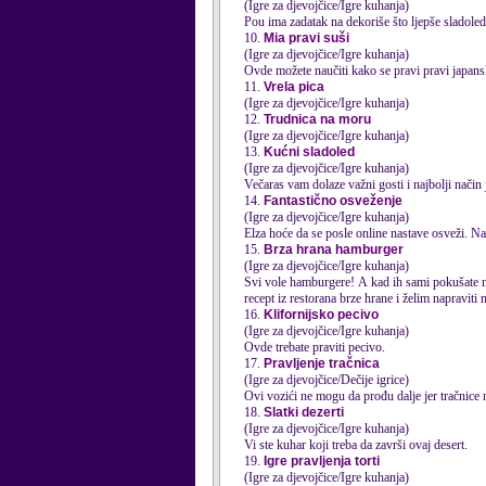
(Igre za djevojčice/Igre kuhanja)
Pou ima zadatak na dekoriše što ljepše sladolede 
10.
Mia pravi suši
(Igre za djevojčice/Igre kuhanja)
Ovde možete naučiti kako se pravi pravi japanski s
11.
Vrela pica
(Igre za djevojčice/Igre kuhanja)
12.
Trudnica na moru
(Igre za djevojčice/Igre kuhanja)
13.
Kućni sladoled
(Igre za djevojčice/Igre kuhanja)
Večaras vam dolaze važni gosti i najbolji način 
14.
Fantastično osveženje
(Igre za djevojčice/Igre kuhanja)
Elza hoće da se posle online nastave osveži. Nap
15.
Brza hrana hamburger
(Igre za djevojčice/Igre kuhanja)
Svi vole hamburgere! A kad ih sami pokušate n
recept iz restorana brze hrane i želim napraviti 
16.
Klifornijsko pecivo
(Igre za djevojčice/Igre kuhanja)
Ovde trebate praviti pecivo.
17.
Pravljenje tračnica
(Igre za djevojčice/Dečije igrice)
Ovi vozići ne mogu da prođu dalje jer tračnice 
18.
Slatki dezerti
(Igre za djevojčice/Igre kuhanja)
Vi ste kuhar koji treba da završi ovaj desert.
19.
Igre pravljenja torti
(Igre za djevojčice/Igre kuhanja)