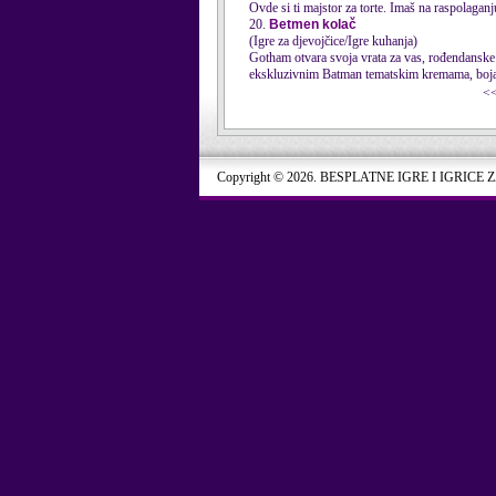
Ovde si ti majstor za torte. Imaš na raspolaganj
20.
Betmen kolač
(Igre za djevojčice/Igre kuhanja)
Gotham otvara svoja vrata za vas, rođendanske d
ekskluzivnim Batman tematskim kremama, bojama
<
Copyright © 2026. BESPLATNE IGRE I IGRICE 