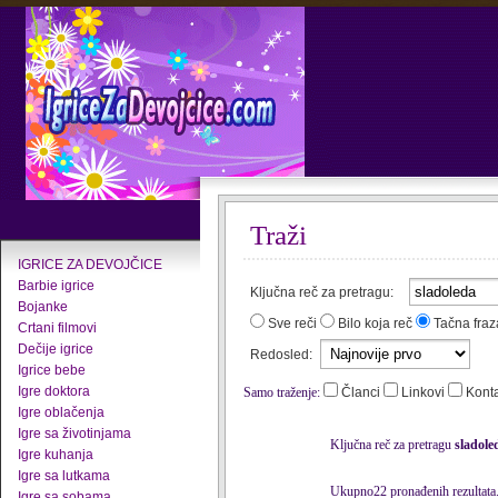
Traži
IGRICE ZA DEVOJČICE
Barbie igrice
Ključna reč za pretragu:
Bojanke
Sve reči
Bilo koja reč
Tačna fraz
Crtani filmovi
Dečije igrice
Redosled:
Igrice bebe
Igre doktora
Samo traženje:
Članci
Linkovi
Kont
Igre oblačenja
Igre sa životinjama
Ključna reč za pretragu
sladole
Igre kuhanja
Igre sa lutkama
Ukupno22 pronađenih rezultata
Igre sa sobama