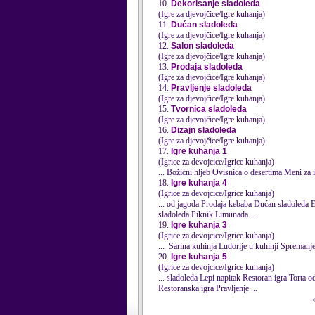
10.
Dekorisanje sladoleda
(Igre za djevojčice/Igre kuhanja)
11.
Dućan sladoleda
(Igre za djevojčice/Igre kuhanja)
12.
Salon sladoleda
(Igre za djevojčice/Igre kuhanja)
13.
Prodaja sladoleda
(Igre za djevojčice/Igre kuhanja)
14.
Pravljenje sladoleda
(Igre za djevojčice/Igre kuhanja)
15.
Tvornica sladoleda
(Igre za djevojčice/Igre kuhanja)
16.
Dizajn sladoleda
(Igre za djevojčice/Igre kuhanja)
17.
Igre kuhanja 1
(Igrice za devojcice/Igrice kuhanja)
18.
Igre kuhanja 4
(Igrice za devojcice/Igrice kuhanja)
... od jagoda Prodaja kebaba Dućan
sladoleda
sladoleda
Piknik Limunada ...
19.
Igre kuhanja 3
(Igrice za devojcice/Igrice kuhanja)
20.
Igre kuhanja 5
(Igrice za devojcice/Igrice kuhanja)
...
sladoleda
Lepi napitak Restoran igra Torta od naranži Vreme večere Čokoladna pizza Nebeski sladoled Pravljenje hljeba Kako pripremiti ćurku
Restoranska igra Pravljenje ...