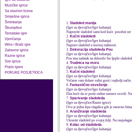
Muzičke igrice
Sa slavnim licima
Smiješne igrice
Šminkanje
1.
Sladoled manija
(Igre za djevojčice/Igre kuhanja)
Štrumpfovi
Napravite sladoled sami kod kuće. posobni ste v
Tematske igre
2.
Kućni sladoledi
Vjenčanja
(Igre za djevojčice/Igre kuhanja)
Winx i Bratz igre
Napravi sladoled u kućnoj radinosti.
3.
Dekoracija sladoleda Pou
Zabavne igrice
(Igre za djevojčice/Igre kuhanja)
Razne igrice
Pou ima zadatak na dekoriše što ljepše sladolede 
Sve igrice
4.
Trudnica na moru
Popis igara
(Igre za djevojčice/Igre kuhanja)
5.
Kućni sladoled
PORUKE POSJETIOCA
(Igre za djevojčice/Igre kuhanja)
Večaras vam dolaze važni gosti i najbolji način 
6.
Fantastično osveženje
(Igre za djevojčice/Igre kuhanja)
Elza hoće da se posle online nastave osveži. Nap
7.
Sparivanje sladoleda
(Igre za djevojčice/Razne igrice)
Ovo je jedna lepa slagalica gde je naravno bitna 
8.
Aranžiranje sladoleda
(Igre za djevojčice/Igre kuhanja)
Ukrasite sladoled po svojoj želji. Na raspolagan
9.
Kolac od sladoleda
(Igre za djevojčice/Igre kuhanja)