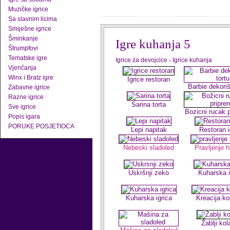
Muzičke igrice
Sa slavnim licima
Smiješne igrice
Šminkanje
Igre kuhanja 5
Štrumpfovi
Tematske igre
Igrice za devojcice
-
Igrice kuhanja
Vjenčanja
Winx i Bratz igre
Igrice restoran
Barbie dekoriš
Zabavne igrice
Razne igrice
Sarina torta
Sve igrice
Bozicni rucak 
Popis igara
PORUKE POSJETIOCA
Lepi napitak
Restoran i
Nebeski sladoled
Pravljenje h
Uskršnji zeko
Kuharska i
Kuharska igrica
Kreacija ko
Žablji kol