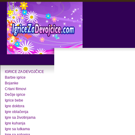
IGRICE ZA DEVOJČICE
Barbie igrice
Bojanke
Crtani filmovi
Dečije igrice
Igrice bebe
Igre doktora
Igre oblačenja
Igre sa životinjama
Igre kuhanja
Igre sa lutkama
Igre sa sobama