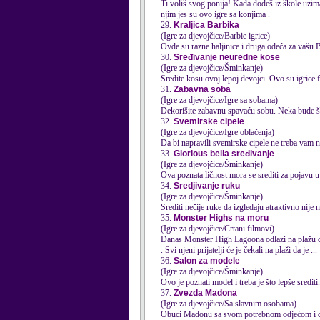
Ti voliš svog ponija! Kada dođeš iz škole uzima
njim jes su ovo igre sa konjima .
29.
Kraljica Barbika
(Igre za djevojčice/Barbie igrice)
Ovde su razne haljinice i druga odeća za vašu 
30.
Sređivanje neuredne kose
(Igre za djevojčice/Šminkanje)
Sredite kosu ovoj lepoj devojci. Ovo su igrice f
31.
Zabavna soba
(Igre za djevojčice/Igre sa sobama)
Dekorišite zabavnu spavaću sobu. Neka bude što
32.
Svemirske cipele
(Igre za djevojčice/Igre oblačenja)
Da bi napravili svemirske cipele ne treba vam 
33.
Glorious bella sređivanje
(Igre za djevojčice/Šminkanje)
Ova poznata ličnost mora se srediti za pojavu u 
34.
Sredjivanje ruku
(Igre za djevojčice/Šminkanje)
Srediti nečije ruke da izgledaju atraktivno nije 
35.
Monster Highs na moru
(Igre za djevojčice/Crtani filmovi)
Danas Monster High Lagoona odlazi na plažu da s
. Svi njeni prijatelji će je čekali na plaži da je ...
36.
Salon za modele
(Igre za djevojčice/Šminkanje)
Ovo je poznati model i treba je što lepše srediti.
37.
Zvezda Madona
(Igre za djevojčice/Sa slavnim osobama)
Obuci Madonu sa svom potrebnom odjećom i d