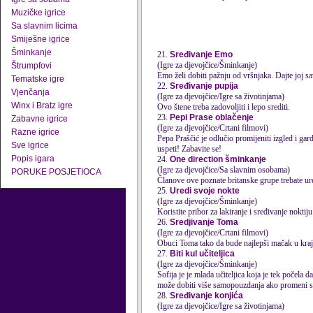
Muzičke igrice
Sa slavnim licima
Smiješne igrice
Šminkanje
21.
Sređivanje Emo
(Igre za djevojčice/Šminkanje)
Štrumpfovi
Emo želi dobiti pažnju od vršnjaka. Dajte joj s
Tematske igre
22.
Sređivanje pupija
Vjenčanja
(Igre za djevojčice/Igre sa životinjama)
Winx i Bratz igre
Ovo štene treba zadovoljiti i lepo srediti.
23.
Pepi Prase oblačenje
Zabavne igrice
(Igre za djevojčice/Crtani filmovi)
Razne igrice
Pepa Praščić je odlučio promijeniti izgled i gar
Sve igrice
uspeti! Zabavite se!
Popis igara
24.
One direction šminkanje
(Igre za djevojčice/Sa slavnim osobama)
PORUKE POSJETIOCA
Članove ove poznate britanske grupe trebate ure
25.
Uredi svoje nokte
(Igre za djevojčice/Šminkanje)
Koristite pribor za lakiranje i
sređivanje
noktiju 
26.
Sredjivanje Toma
(Igre za djevojčice/Crtani filmovi)
Obuci Toma tako da bude najlepši mačak u kraj
27.
Biti kul učiteljica
(Igre za djevojčice/Šminkanje)
Sofija je je mlada učiteljica koja je tek počela da radi u osnovnoj školi. Ona želi da impresionira svoje đake,
može dobiti više samopouzdanja ako promeni sv
28.
Sređivanje konjića
(Igre za djevojčice/Igre sa životinjama)