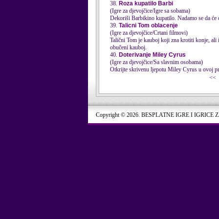
38.
Roza kupatilo Barbi
(Igre za djevojčice/Igre sa sobama)
Dekoriši Barbikino kupatilo. Nadamo se da će o
39.
Talicni Tom oblacenje
(Igre za djevojčice/Crtani filmovi)
Talični Tom je kauboj koji zna krotiti konje, a
obučeni kauboj.
40.
Doterivanje Miley Cyrus
(Igre za djevojčice/Sa slavnim osobama)
Otkrijte skrivenu ljepotu Miley Cyrus u ovoj pr
<<
Copyright © 2026. BESPLATNE IGRE I IGRICE 