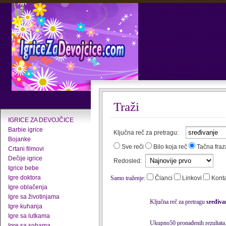
Traži
IGRICE ZA DEVOJČICE
Barbie igrice
Ključna reč za pretragu:
Bojanke
Sve reči
Bilo koja reč
Tačna fraz
Crtani filmovi
Dečije igrice
Redosled:
Igrice bebe
Igre doktora
Samo traženje:
Članci
Linkovi
Kont
Igre oblačenja
Igre sa životinjama
Ključna reč za pretragu
sređiva
Igre kuhanja
Igre sa lutkama
Ukupno50 pronađenih rezultata
Igre sa sobama