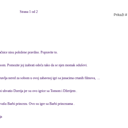
Strana 1 od 2
Prikaži #
ačnice nisu položene pravilno. Popravite to.
som. Pomozite joj izabrati odeću tako da se njen momak oduševi.
stavlja nered za sobom u ovoj zabavnoj igri sa junacima
crtani
h filmova, ...
i uhvatio Dzerija jer su ovo igrice sa Tomom i Džerijem .
 vašu Barbi princezu. Ovo su igre sa Barbi princezama .
ja