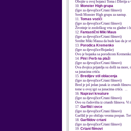
Obojite u ovoj bojanci Toma i Džerija u 
10.
Monster High grupa
(Igre za djevojčice/Crtani filmovi)
Sredi Monster High grupu za nastup.
11.
Tomas vozići
(Igre za djevojčice/Crtani filmovi)
Životinje iz zoološkog vrta su gladne i 
12.
Fantastični Miki Maus
(Igre za djevojčice/Crtani filmovi)
Sredite Miki Mausa da bude kao da je s
13.
Porodica Kremenko
(Igre za djevojčice/Bojanke)
Ovo je bojanka sa porodicom Kremenko. Tre
14.
Pini i Ferb na plaži
(Igre za djevojčice/Crtani filmovi)
Ova dvojica prijatelja su došli na more, 
sa junacima crtića.
15.
Bredijev stil oblacenja
(Igre za djevojčice/Crtani filmovi)
Bred je još jedan junak iz
crtani
h filmov
tome u ovoj igri sa junacima crtića. ...
16.
Napravi kreature
(Igre za djevojčice/Crtani filmovi)
Ovo su čudovišta iz
crtani
17.
Garfild i ovce
(Igre za djevojčice/Crtani filmovi)
Garfild je po običaju veoma pospan. Treba
18.
Garfildov crtani
(Igre za djevojčice/Crtani filmovi)
19.
Crtani filmovi