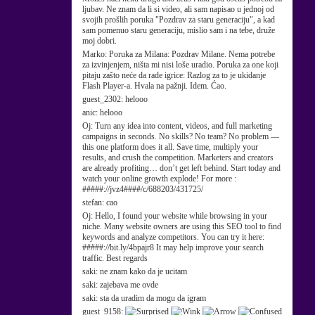
ljubav. Ne znam da li si video, ali sam napisao u jednoj od
svojih prošlih poruka "Pozdrav za staru generaciju", a kad
sam pomenuo staru generaciju, mislio sam i na tebe, druže
moj dobri.
Marko:
Poruka za Milana: Pozdrav Milane. Nema potrebe
za izvinjenjem, ništa mi nisi loše uradio. Poruka za one koji
pitaju zašto neće da rade igrice: Razlog za to je ukidanje
Flash Player-a. Hvala na pažnji. Idem. Ćao.
guest_2302:
helooo
anic:
helooo
Oj:
Turn any idea into content, videos, and full marketing
campaigns in seconds. No skills? No team? No problem —
this one platform does it all. Save time, multiply your
results, and crush the competition. Marketers and creators
are already profiting… don’t get left behind. Start today and
watch your online growth explode! For more :
#####://jvz4####/c/688203/431725/
stefan:
cao
Oj:
Hello, I found your website while browsing in your
niche. Many website owners are using this SEO tool to find
keywords and analyze competitors. You can try it here:
#####://bit.ly/4bpajr8 It may help improve your search
traffic. Best regards
saki:
ne znam kako da je ucitam
saki:
zajebava me ovde
saki:
sta da uradim da mogu da igram
guest_9158: