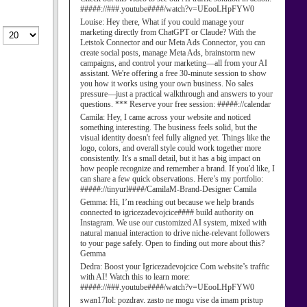
#####://###.youtube####/watch?v=UEooLHpFYW0
Louise:
Hey there, What if you could manage your
marketing directly from ChatGPT or Claude? With the
Letstok Connector and our Meta Ads Connector, you can
create social posts, manage Meta Ads, brainstorm new
campaigns, and control your marketing—all from your AI
assistant. We're offering a free 30-minute session to show
you how it works using your own business. No sales
pressure—just a practical walkthrough and answers to your
questions. *** Reserve your free session: #####://calendar
Camila:
Hey, I came across your website and noticed
something interesting. The business feels solid, but the
visual identity doesn't feel fully aligned yet. Things like the
logo, colors, and overall style could work together more
consistently. It's a small detail, but it has a big impact on
how people recognize and remember a brand. If you'd like, I
can share a few quick observations. Here’s my portfolio:
#####://tinyurl####/CamilaM-Brand-Designer Camila
Gemma:
Hi, I’m reaching out because we help brands
connected to igricezadevojcice#### build authority on
Instagram. We use our customized AI system, mixed with
natural manual interaction to drive niche-relevant followers
to your page safely. Open to finding out more about this?
Gemma
Dedra:
Boost your Igricezadevojcice Com website’s traffic
with AI! Watch this to learn more:
#####://###.youtube####/watch?v=UEooLHpFYW0
swan17lol:
pozdrav. zasto ne mogu vise da imam pristup