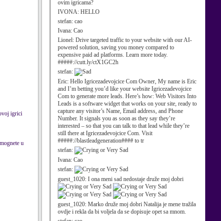
ovim igricama?
IVONA:
HELLO
stefan:
cao
Ivana:
Cao
Lionel:
Drive targeted traffic to your website with our AI-
powered solution, saving you money compared to
expensive paid ad platforms. Learn more today.
#####://cutt.ly/ctX1GC2h
stefan:
Eric:
Hello Igricezadevojcice Com Owner, My name is Eric
and I’m betting you’d like your website Igricezadevojcice
Com to generate more leads. Here’s how: Web Visitors Into
Leads is a software widget that works on your site, ready to
capture any visitor’s Name, Email address, and Phone
voj igrici
Number. It signals you as soon as they say they’re
interested – so that you can talk to that lead while they’re
still there at Igricezadevojcice Com. Visit
#####://blastleadgeneration#### to tr
omognete u
stefan:
Ivana:
Cao
stefan:
guest_1020:
I ona meni sad nedostaje druže moj dobri
guest_1020:
Marko druže moj dobri Natalija je mene tražila
ovdje i rekla da bi voljela da se dopisuje opet sa mnom.