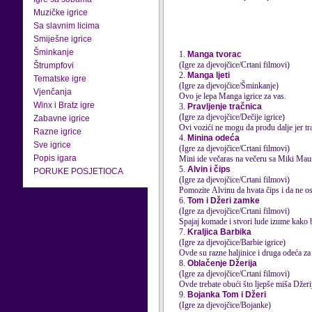
Muzičke igrice
Sa slavnim licima
Smiješne igrice
Šminkanje
1.
Manga tvorac
(Igre za djevojčice/Crtani filmovi)
Štrumpfovi
2.
Manga ljeti
Tematske igre
(Igre za djevojčice/Šminkanje)
Vjenčanja
Ovo je lepa Manga igrice za vas.
Winx i Bratz igre
3.
Pravljenje tračnica
(Igre za djevojčice/Dečije igrice)
Zabavne igrice
Ovi vozići ne mogu da prođu dalje jer tr
Razne igrice
4.
Minina odeća
Sve igrice
(Igre za djevojčice/Crtani filmovi)
Popis igara
Mini ide večaras na večeru sa Miki Mau
5.
Alvin i čips
PORUKE POSJETIOCA
(Igre za djevojčice/Crtani filmovi)
Pomozite Alvinu da hvata čips i da ne o
6.
Tom i Džeri zamke
(Igre za djevojčice/Crtani filmovi)
Spajaj komade i stvori lude izume kako b
7.
Kraljica Barbika
(Igre za djevojčice/Barbie igrice)
Ovde su razne haljinice i druga odeća za
8.
Oblačenje Džerija
(Igre za djevojčice/Crtani filmovi)
Ovde trebate obući što ljepše miša Džeri
9.
Bojanka Tom i Džeri
(Igre za djevojčice/Bojanke)