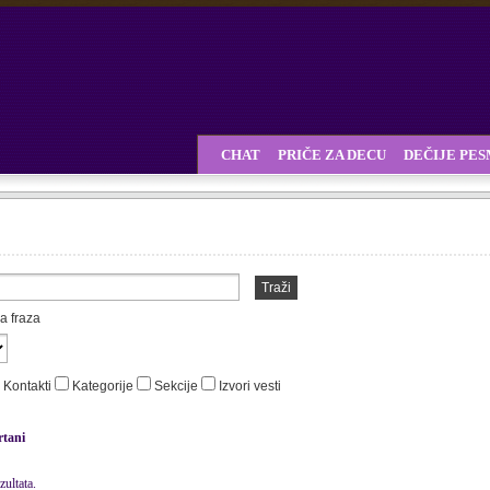
CHAT
PRIČE ZA DECU
DEČIJE PE
Traži
a fraza
Kontakti
Kategorije
Sekcije
Izvori vesti
rtani
ultata.