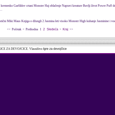
... Duško Dugouško i kornjača Porodica kremenko Garfildov
crtani
Monster Haj oblačenje Napravi kreature Buvlji život Power Puff devojke
z ...
<<
Početak
<
Prethodna
1
2
Sledeća
>
Kraj
>>
RICE ZA DEVOJCICE. Vlasništvo
Igre za devojčice