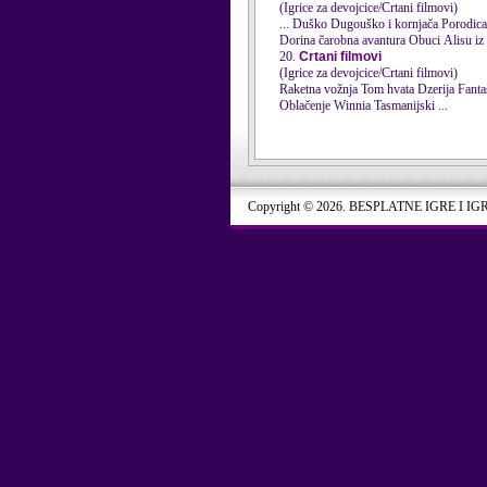
(Igrice za devojcice/Crtani filmovi)
Dorina čarobna avantura Obuci Alisu i
20.
Crtani filmovi
(Igrice za devojcice/Crtani filmovi)
Raketna vožnja Tom hvata Dzerija Fantastični Miki Maus Knjiga o džungli 2 Jasmina leti visoko Monster High kuhanje Jasminine i vodene bojice
Oblačenje Winnia Tasmanijski ...
Copyright © 2026. BESPLATNE IGRE I IG