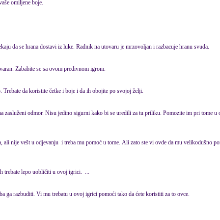
vaše omiljene boje.
čekaju da se hrana dostavi iz luke. Radnik na utovaru je mrzovoljan i razbacuje hranu svuda.
tvaran. Zababite se sa ovom predivnom igrom.
bate da koristite četke i boje i da ih obojite po svojoj želji.
na zasluženi odmor. Nisu jedino sigurni kako bi se uredili za tu priliku. Pomozite im pri tome u o
a, ali nije vešt u odjevanju i treba mu pomoć u tome. Ali zato ste vi ovde da mu velikodušno p
h filmova. Vi ih trebate lepo uobličiti u ovoj igrici. ...
 ga razbuditi. Vi mu trebatu u ovoj igrici pomoći tako da ćete koristiti za to ovce.