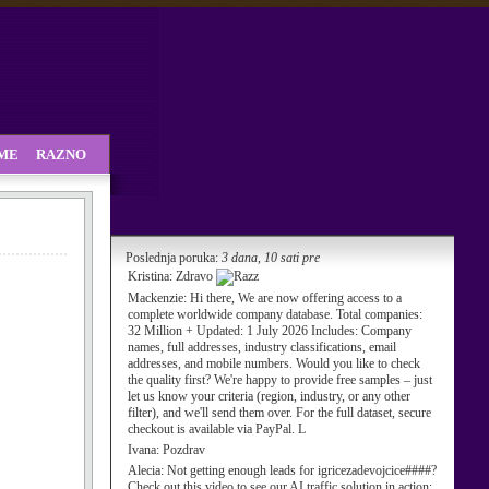
SME
RAZNO
Poslednja poruka:
3 dana, 10 sati pre
Kristina:
Zdravo
Mackenzie:
Hi there, We are now offering access to a
complete worldwide company database. Total companies:
32 Million + Updated: 1 July 2026 Includes: Company
names, full addresses, industry classifications, email
addresses, and mobile numbers. Would you like to check
the quality first? We're happy to provide free samples – just
let us know your criteria (region, industry, or any other
filter), and we'll send them over. For the full dataset, secure
checkout is available via PayPal. L
Ivana:
Pozdrav
Alecia:
Not getting enough leads for igricezadevojcice####?
Check out this video to see our AI traffic solution in action: