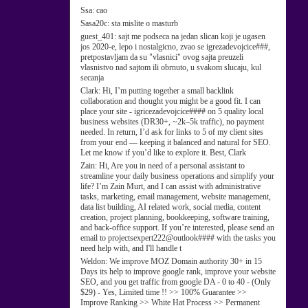
Ssa:
cao
Sasa20c:
sta mislite o masturb
guest_401:
sajt me podseca na jedan slican koji je ugasen
jos 2020-e, lepo i nostalgicno, zvao se igrezadevojcice###,
pretpostavljam da su "vlasnici" ovog sajta preuzeli
vlasnistvo nad sajtom ili obrnuto, u svakom slucaju, kul
secanja
Clark:
Hi, I’m putting together a small backlink
collaboration and thought you might be a good fit. I can
place your site - igricezadevojcice#### on 5 quality local
business websites (DR30+, ~2k–5k traffic), no payment
needed. In return, I’d ask for links to 5 of my client sites
from your end — keeping it balanced and natural for SEO.
Let me know if you’d like to explore it. Best, Clark
Zain:
Hi, Are you in need of a personal assistant to
streamline your daily business operations and simplify your
life? I’m Zain Murt, and I can assist with administrative
tasks, marketing, email management, website management,
data list building, AI related work, social media, content
creation, project planning, bookkeeping, software training,
and back-office support. If you’re interested, please send an
email to projectsexpert222@outlook#### with the tasks you
need help with, and I'll handle t
Weldon:
We improve MOZ Domain authority 30+ in 15
Days its help to improve google rank, improve your website
SEO, and you get traffic from google DA - 0 to 40 - (Only
$29) - Yes, Limited time !! >> 100% Guarantee >>
Improve Ranking >> White Hat Process >> Permanent