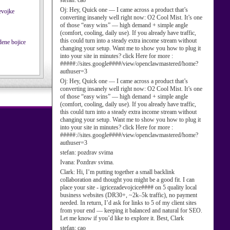
stefan:
cao
Oj:
Hey, Quick one — I came across a product that’s
converting insanely well right now: O2 Cool Mist. It’s one
of those “easy wins” — high demand + simple angle
(comfort, cooling, daily use). If you already have traffic,
this could turn into a steady extra income stream without
changing your setup. Want me to show you how to plug it
into your site in minutes? click Here for more :
#####://sites.google####/view/openclawmastered/home?
authuser=3
Oj:
Hey, Quick one — I came across a product that’s
converting insanely well right now: O2 Cool Mist. It’s one
of those “easy wins” — high demand + simple angle
(comfort, cooling, daily use). If you already have traffic,
this could turn into a steady extra income stream without
changing your setup. Want me to show you how to plug it
into your site in minutes? click Here for more :
#####://sites.google####/view/openclawmastered/home?
authuser=3
stefan:
pozdrav svima
Ivana:
Pozdrav svima.
Clark:
Hi, I’m putting together a small backlink
collaboration and thought you might be a good fit. I can
place your site - igricezadevojcice#### on 5 quality local
business websites (DR30+, ~2k–5k traffic), no payment
needed. In return, I’d ask for links to 5 of my client sites
from your end — keeping it balanced and natural for SEO.
Let me know if you’d like to explore it. Best, Clark
stefan:
cao