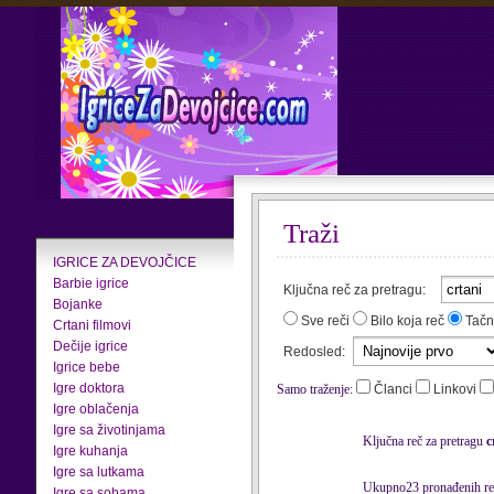
Traži
IGRICE ZA DEVOJČICE
Barbie igrice
Ključna reč za pretragu:
Bojanke
Sve reči
Bilo koja reč
Tačn
Crtani filmovi
Dečije igrice
Redosled:
Igrice bebe
Igre doktora
Samo traženje:
Članci
Linkovi
Igre oblačenja
Igre sa životinjama
Ključna reč za pretragu
c
Igre kuhanja
Igre sa lutkama
Ukupno23 pronađenih rez
Igre sa sobama