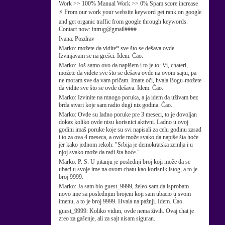
Work >> 100% Manual Work >> 0% Spam score increase
⚡ From our work your website keyword get rank on google
and get organic traffic from google through keywords.
Contact now: intrug@gmail####
Ivana:
Pozdrav
Marko:
možete da vidite* sve što se dešava ovde...
Izvinjavam se na grešci. Idem. Ćao.
Marko:
Još samo ovo da napišem i to je to: Vi, chateri,
možete da videte sve što se dešava ovde na ovom sajtu, pa
ne moram sve da vam pričam. Imate oči, hvala Bogu-možete
da vidite sve što se ovde dešava. Idem. Ćao.
Marko:
Izvinite na mnogo poruka, a ja idem da uživam bez
brda stvari koje sam radio dugi niz godina. Ćao.
Marko:
Ovde su ladno poruke pre 3 meseci, to je dovoljan
dokaz koliko ovde nisu korisnici aktivni. Ladno u ovoj
godini imaš poruke koje su svi napisali za celu godinu zasad
i to za ova 4 meseca, a ovde može svako da napiše šta hoće
jer kako jednom rekoh: "Srbija je demokratska zemlja i u
njoj svako može da radi šta hoće."
Marko:
P. S. U pitanju je poslednji broj koji može da se
ubaci u svoje ime na ovom chatu kao korisnik istog, a to je
broj 9999.
Marko:
Ja sam bio guest_9999, želeo sam da isprobam
novo ime sa poslednjim brojem koji sam ubacio u svom
imenu, a to je broj 9999. Hvala na pažnji. Idem. Ćao.
guest_9999:
Koliko vidim, ovde nema živih. Ovaj chat je
zreo za gašenje, ali za sajt nisam siguran.