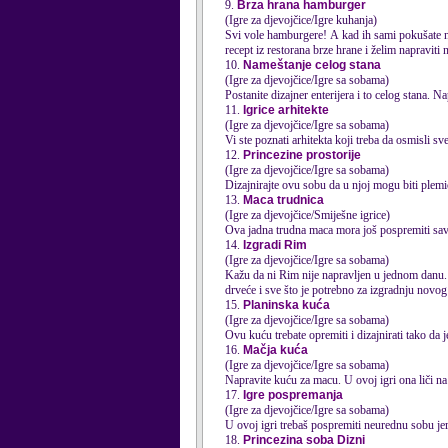
9.
Brza hrana hamburger
(Igre za djevojčice/Igre kuhanja)
Svi vole hamburgere! A kad ih sami pokušate 
recept iz restorana brze hrane i želim napraviti 
10.
Nameštanje celog stana
(Igre za djevojčice/Igre sa sobama)
Postanite dizajner enterijera i to celog stana. Na
11.
Igrice arhitekte
(Igre za djevojčice/Igre sa sobama)
Vi ste poznati arhitekta koji treba da osmisli sve
12.
Princezine prostorije
(Igre za djevojčice/Igre sa sobama)
Dizajnirajte ovu sobu da u njoj mogu biti plemić
13.
Maca trudnica
(Igre za djevojčice/Smiješne igrice)
Ova jadna trudna maca mora još pospremiti sav 
14.
Izgradi Rim
(Igre za djevojčice/Igre sa sobama)
Kažu da ni Rim nije napravljen u jednom danu. 
drveće i sve što je potrebno za izgradnju novo
15.
Planinska kuća
(Igre za djevojčice/Igre sa sobama)
Ovu kuću trebate opremiti i dizajnirati tako da 
16.
Mačja kuća
(Igre za djevojčice/Igre sa sobama)
Napravite kuću za macu. U ovoj igri ona liči n
17.
Igre pospremanja
(Igre za djevojčice/Igre sa sobama)
U ovoj igri trebaš pospremiti neurednu sobu je
18.
Princezina soba Dizni