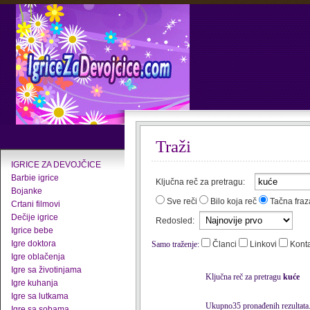
Traži
IGRICE ZA DEVOJČICE
Barbie igrice
Ključna reč za pretragu:
Bojanke
Sve reči
Bilo koja reč
Tačna fraz
Crtani filmovi
Dečije igrice
Redosled:
Igrice bebe
Igre doktora
Samo traženje:
Članci
Linkovi
Kont
Igre oblačenja
Igre sa životinjama
Ključna reč za pretragu
kuće
Igre kuhanja
Igre sa lutkama
Ukupno35 pronađenih rezultata
Igre sa sobama