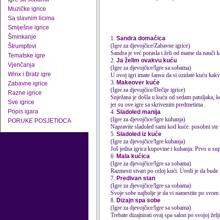
Muzičke igrice
Sa slavnim licima
Smiješne igrice
Šminkanje
1.
Sandra domaćica
(Igre za djevojčice/Zabavne igrice)
Štrumpfovi
Sandra je već porasla i želi od mame da nauči k
Tematske igre
2.
Ja želim ovakvu kuću
Vjenčanja
(Igre za djevojčice/Igre sa sobama)
Winx i Bratz igre
U ovoj igri imate šansu da si ozidate kuću kakv
3.
Makeover kuće
Zabavne igrice
(Igre za djevojčice/Dečije igrice)
Razne igrice
Snježana je došla u kuću od sedam patuljaka, ko
Sve igrice
jer su ove igre sa skrivenim predmetima .
Popis igara
4.
Sladoled manija
(Igre za djevojčice/Igre kuhanja)
PORUKE POSJETIOCA
Napravite sladoled sami kod
kuće
. posobni ste v
5.
Sladoled iz kuće
(Igre za djevojčice/Igre kuhanja)
Još jedna igrica kupovine i kuhanja. Prvo u su
6.
Mala kućica
(Igre za djevojčice/Igre sa sobama)
Razmesti stvari po celoj kući. Uredi je da bude
7.
Predivan stan
(Igre za djevojčice/Igre sa sobama)
Svoje sobe najbolje je da vi namestite po svom
8.
Dizajn spa sobe
(Igre za djevojčice/Igre sa sobama)
Trebate dizajnirati ovaj spa salon po svojoj želji