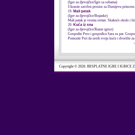
(Igre za djevojčice/Igre sa sobama)
Ukrasite savršen prostor za Diznijevu princezu 
19.
Mali patak
(Igre za djevojčice/Bojanke)
Mali patak je veoma sretan. Ska
kuće
okolo i šir
20.
Kuća iz sna
(Igre za djevojčice/Razne igrice)
Gospodin Pero i gospođica Sara su par. Gospod
Pomozitr Peri da uredi svoju kuću i dvorište za 
Copyright © 2026. BESPLATNE IGRE I IGRICE 