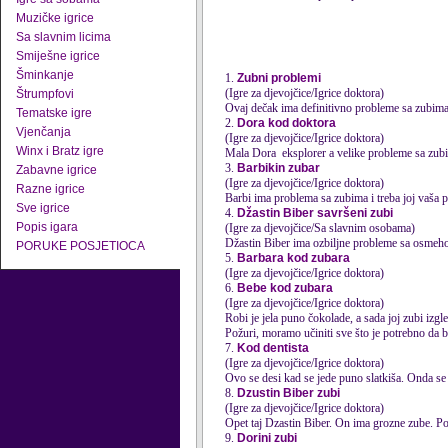
Muzičke igrice
Sa slavnim licima
Smiješne igrice
Šminkanje
1.
Zubni problemi
(Igre za djevojčice/Igrice doktora)
Štrumpfovi
Ovaj dečak ima definitivno probleme sa zubima
Tematske igre
2.
Dora kod doktora
Vjenčanja
(Igre za djevojčice/Igrice doktora)
Winx i Bratz igre
Mala Dora eksplorer a velike probleme sa zubima
3.
Barbikin zubar
Zabavne igrice
(Igre za djevojčice/Igrice doktora)
Razne igrice
Barbi ima problema sa zubima i treba joj vaša p
Sve igrice
4.
Džastin Biber savršeni zubi
Popis igara
(Igre za djevojčice/Sa slavnim osobama)
Džastin Biber ima ozbiljne probleme sa osmehom.
PORUKE POSJETIOCA
5.
Barbara kod zubara
(Igre za djevojčice/Igrice doktora)
6.
Bebe kod zubara
(Igre za djevojčice/Igrice doktora)
Robi je jela puno čokolade, a sada joj zubi izgl
Požuri, moramo učiniti sve što je potrebno da bi
7.
Kod dentista
(Igre za djevojčice/Igrice doktora)
Ovo se desi kad se jede puno slatkiša. Onda se
8.
Dzustin Biber zubi
(Igre za djevojčice/Igrice doktora)
Opet taj Dzastin Biber. On ima grozne zube. Po
9.
Dorini zubi