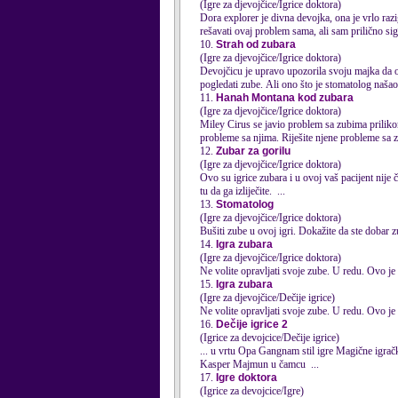
(Igre za djevojčice/Igrice doktora)
Dora explorer je divna devojka, ona je vrlo razig
rešavati ovaj problem sama, ali sam prilično sig
10.
Strah od zubara
(Igre za djevojčice/Igrice doktora)
Devojčicu je upravo upozorila svoju majka da o
pogledati zube. Ali ono što je stomatolog našao
11.
Hanah Montana kod zubara
(Igre za djevojčice/Igrice doktora)
Miley Cirus se javio problem sa zubima prili
probleme sa njima. Riješite njene probleme sa z
12.
Zubar za gorilu
(Igre za djevojčice/Igrice doktora)
Ovo su igrice
zubara
i u ovoj vaš pacijent nije
tu da ga izliječite. ...
13.
Stomatolog
(Igre za djevojčice/Igrice doktora)
Bušiti zube u ovoj igri. Dokažite da ste dobar 
14.
Igra zubara
(Igre za djevojčice/Igrice doktora)
Ne volite opravljati svoje zube. U redu. Ovo je 
15.
Igra zubara
(Igre za djevojčice/Dečije igrice)
Ne volite opravljati svoje zube. U redu. Ovo je 
16.
Dečije igrice 2
(Igrice za devojcice/Dečije igrice)
Kasper Majmun u čamcu ...
17.
Igre doktora
(Igrice za devojcice/Igre)