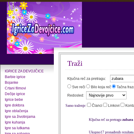
Traži
IGRICE ZA DEVOJČICE
Barbie igrice
Ključna reč za pretragu:
Bojanke
Sve reči
Bilo koja reč
Tačna fraz
Crtani filmovi
Dečije igrice
Redosled:
Igrice bebe
Igre doktora
Samo traženje:
Članci
Linkovi
Kont
Igre oblačenja
Igre sa životinjama
Ključna reč za pretragu
zubara
Igre kuhanja
Igre sa lutkama
Ukupno17 pronađenih rezultata
Igre sa sobama